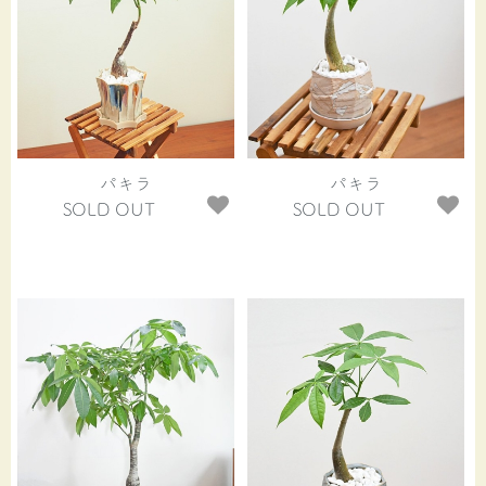
パキラ
パキラ
SOLD OUT
SOLD OUT