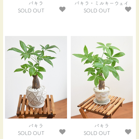
パキラ
パキラ・ミルキーウェイ
SOLD OUT
SOLD OUT
パキラ
パキラ
SOLD OUT
SOLD OUT