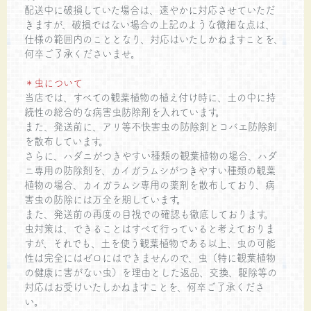
配送中に破損していた場合は、速やかに対応させていただ
きますが、破損ではない場合の上記のような微細な点は、
仕様の範囲内のこととなり、対応はいたしかねますことを、
何卒ご了承くださいませ。
＊虫について
当店では、すべての観葉植物の植え付け時に、土の中に持
続性の総合的な病害虫防除剤を入れています。
また、発送前に、アリ等不快害虫の防除剤とコバエ防除剤
を散布しています。
さらに、ハダニがつきやすい種類の観葉植物の場合、ハダ
ニ専用の防除剤を、カイガラムシがつきやすい種類の観葉
植物の場合、カイガラムシ専用の薬剤を散布しており、病
害虫の防除には万全を期しています。
また、発送前の再度の目視での確認も徹底しております。
虫対策は、できることはすべて行っていると考えておりま
すが、それでも、土を使う観葉植物である以上、虫の可能
性は完全にはゼロにはできませんので、虫（特に観葉植物
の健康に害がない虫）を理由とした返品、交換、駆除等の
対応はお受けいたしかねますことを、何卒ご了承くださ
い。