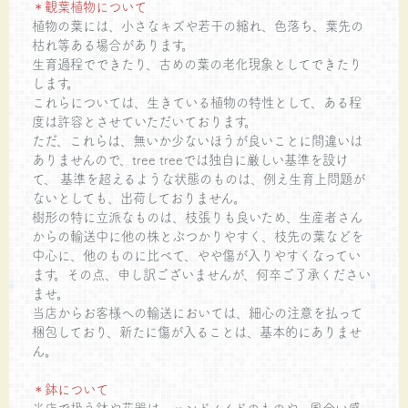
＊観葉植物について
植物の葉には、小さなキズや若干の縮れ、色落ち、葉先の
枯れ等ある場合があります。
生育過程でできたり、古めの葉の老化現象としてできたり
します。
これらについては、生きている植物の特性として、ある程
度は許容とさせていただいております。
ただ、これらは、無いか少ないほうが良いことに間違いは
ありませんので、tree treeでは独自に厳しい基準を設け
て、 基準を超えるような状態のものは、例え生育上問題が
ないとしても、出荷しておりません。
樹形の特に立派なものは、枝張りも良いため、生産者さん
からの輸送中に他の株とぶつかりやすく、枝先の葉などを
中心に、他のものに比べて、やや傷が入りやすくなってい
ます。その点、申し訳ございませんが、何卒ご了承ください
ませ。
当店からお客様への輸送においては、細心の注意を払って
梱包しており、新たに傷が入ることは、基本的にありませ
ん。
＊鉢について
当店で扱う鉢や花器は、ハンドメイドのものや、風合い感