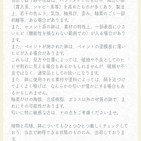
（貫入系、シャビー系等）を高めたものが多くあり、製法
上、若干の色ムラ、気泡、釉飛び、歪み、釉薬のごく一部
剥離等、ある場合があります。
また、セメント系の鉢は、素材の特性上、一部表面に小さ
いヒビ（機能性を損なわない範囲での）が入る場合があり
ます。
また、ペイントが施された鉢は、ペイントの塗膜面に薄い
ヒビが入る場合があります。
これらは、見方や位置によっては、破損や不良としてのヒ
ビや割れに見える場合もあるかもしれませんが、破損や不
良ではなく、通常品としての扱いになります。
また、鉢に使用される素材や塗料によっては、顔を近づけ
てよくよく嗅げば、なんらかの匂いが僅かにする場合もあ
るかもしれません。
釉薬がけの陶器、合成樹脂、ガラス以外の材質の鉢で、ま
れにその可能性があります。
匂いに特に敏感な方は、その点をご考慮くださいませ。
植物と同様、鉢についてもひとつひとつ厳しくチェックして
おり、当店で納得できる状態のもののみ、出荷しておりま
す。