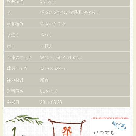
耐寒温度
5℃以上
光
明るさを好むが耐陰性ややあり
置き場所
明るいところ
水遣り
ふつう
用土
土植え
全体のサイズ
W45×D40×H135cm
鉢のサイズ
Φ26×h27cm
鉢の材質
陶器
送料区分
LLサイズ
撮影日
2016.03.23