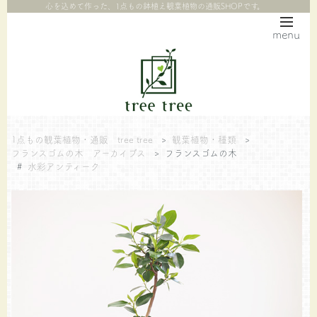
心を込めて作った、1点もの鉢植え観葉植物の通販SHOPです。
menu
1点もの観葉植物・通販 tree tree
>
観葉植物・種類
>
フランスゴムの木 アーカイブス
>
フランスゴムの木
#
水彩アンティーク