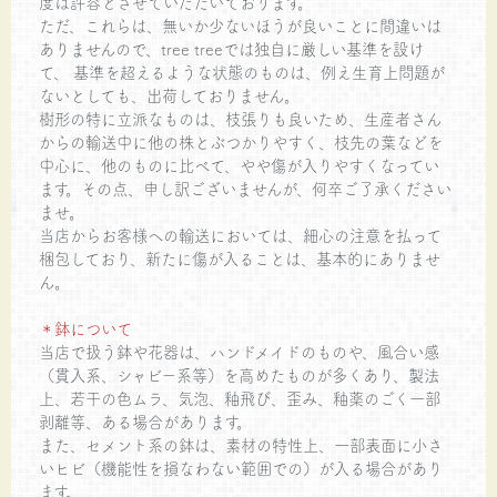
度は許容とさせていただいております。
ただ、これらは、無いか少ないほうが良いことに間違いは
ありませんので、tree treeでは独自に厳しい基準を設け
て、 基準を超えるような状態のものは、例え生育上問題が
ないとしても、出荷しておりません。
樹形の特に立派なものは、枝張りも良いため、生産者さん
からの輸送中に他の株とぶつかりやすく、枝先の葉などを
中心に、他のものに比べて、やや傷が入りやすくなってい
ます。その点、申し訳ございませんが、何卒ご了承ください
ませ。
当店からお客様への輸送においては、細心の注意を払って
梱包しており、新たに傷が入ることは、基本的にありませ
ん。
＊鉢について
当店で扱う鉢や花器は、ハンドメイドのものや、風合い感
（貫入系、シャビー系等）を高めたものが多くあり、製法
上、若干の色ムラ、気泡、釉飛び、歪み、釉薬のごく一部
剥離等、ある場合があります。
また、セメント系の鉢は、素材の特性上、一部表面に小さ
いヒビ（機能性を損なわない範囲での）が入る場合があり
ます。