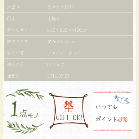
水遣り
やや水を好む
用土
土植え
全体のサイズ
w60×d65×h130cm
鉢のサイズ
Φ26×h33cm
鉢の材質
ファイバークレイ
送料区分
LLサイズ
撮影日
2016.07.23