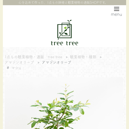
心を込めて作った、1点もの鉢植え観葉植物の通販SHOPです。
menu
1点もの観葉植物・通販 tree tree
>
観葉植物・種類
>
アマゾンオリーブ
>
アマゾンオリーブ
#
マシェ