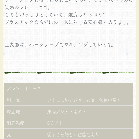
質感のプレートです。
とてもがっしりとしていて、強度もたっぷり*
プラスチックならではの、水に対する安心感もあります。
土表面は、バークチップでマルチングしています。
アマゾンオリーブ
科・属
フトモモ科シジギウム属 常緑中高木
原産地
東南アジア？南米？
耐寒温度
5℃以上
光
明るさを好むが耐陰性あり