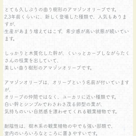
とても久しぶりの曲り樹形のアマゾンオリーブです。
2,3年前くらいに、新しく登場した種類で、人気もありま
すが、
生産があまり増えてはこず、希少感が高い状態が続いてい
ます。
しっかりと木質化した幹が、くいっとカーブしながらたく
さんの枝葉を出していて、
美しい曲り樹形のアマゾンオリーブです。
アマゾンオリーブは、オリーブという名前が付いています
が、
オリーブの仲間ではなく、ユーカリに近い種類です。
白い幹とシンプルでわさわさ茂る卵型の葉が、
気持ちのいい自然感を漂わせてくれる観葉植物です。
耐陰性は、樹木系の観葉植物の中でも強い部類で、
室内のいろいろなところに置きやすいです。