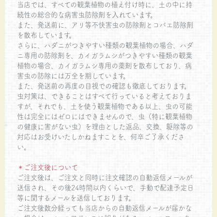
当店では、すべての観葉植物の植え付け時に、土の中に持
続性の総合的な病害虫防除剤を入れています。
また、発送前に、アリ等不快害虫の防除剤とコバエ防除剤
を散布しています。
さらに、ハダニがつきやすい種類の観葉植物の場合、ハダ
ニ専用の防除剤を、カイガラムシがつきやすい種類の観葉
植物の場合、カイガラムシ専用の薬剤を散布しており、病
害虫の防除には万全を期しています。
また、発送前の再度の目視での確認も徹底しております。
虫対策は、できることはすべて行っていると考えておりま
すが、それでも、土を使う観葉植物である以上、虫の可能
性は完全にはゼロにはできませんので、虫（特に観葉植物
の健康に害がない虫）を理由とした返品、交換、駆除等の
対応はお受けいたしかねますことを、何卒ご了承くださ
い。
＊ご注文後について
ご注文後は、ご注文と同時に注文確認の自動返信メールが
送信され、その後24時間以内くらいで、手動で配達予定日
等に関するメールを送信しております。
ご注文後数分経っても当店からの自動返信メールが届かな