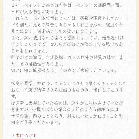
また、ペイントが施された鉢は、ペイントの塗膜面に薄い
ヒビが入る場合があります。
これらは、見方や位置によっては、破損や不良としてのヒ
ビや割れに見える場合もあるかもしれませんが、破損や不
良ではなく、通常品としての扱いになります。
また、鉢に使用される素材や塗料によっては、顔を近づけ
てよくよく嗅げば、なんらかの匂いが僅かにする場合もあ
るかもしれません。
釉薬がけの陶器、合成樹脂、ガラス以外の材質の鉢で、ま
れにその可能性があります。
匂いに特に敏感な方は、その点をご考慮くださいませ。
植物と同様、鉢についてもひとつひとつ厳しくチェックして
おり、当店で納得できる状態のもののみ、出荷しておりま
す。
配送中に破損していた場合は、速やかに対応させていただ
きますが、破損ではない場合の上記のような微細な点は、
仕様の範囲内のこととなり、対応はいたしかねますことを、
何卒ご了承くださいませ。
＊虫について