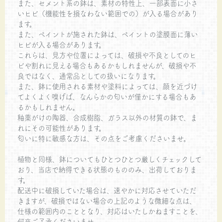
また、セメント系の鉢は、素材の特性上、一部表面に小さ
いヒビ（機能性を損なわない範囲での）が入る場合があり
ます。
また、ペイントが施された鉢は、ペイントの塗膜面に薄い
ヒビが入る場合があります。
これらは、見方や位置によっては、破損や不良としてのヒ
ビや割れに見える場合もあるかもしれませんが、破損や不
良ではなく、通常品としての扱いになります。
また、鉢に使用される素材や塗料によっては、顔を近づけ
てよくよく嗅げば、なんらかの匂いが僅かにする場合もあ
るかもしれません。
釉薬がけの陶器、合成樹脂、ガラス以外の材質の鉢で、ま
れにその可能性があります。
匂いに特に敏感な方は、その点をご考慮くださいませ。
植物と同様、鉢についてもひとつひとつ厳しくチェックして
おり、当店で納得できる状態のもののみ、出荷しておりま
す。
配送中に破損していた場合は、速やかに対応させていただ
きますが、破損ではない場合の上記のような微細な点は、
仕様の範囲内のこととなり、対応はいたしかねますことを、
何卒ご了承くださいませ。