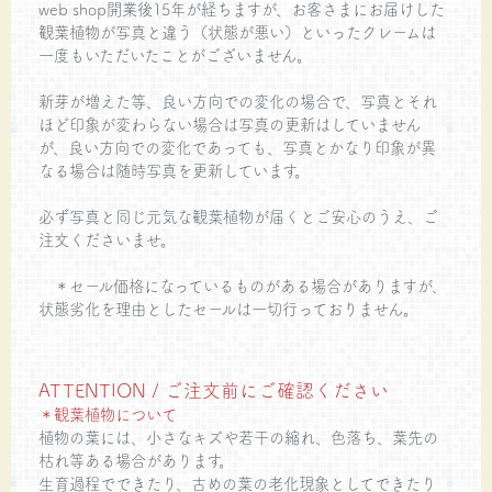
web shop開業後15年が経ちますが、お客さまにお届けした
観葉植物が写真と違う（状態が悪い）といったクレームは
一度もいただいたことがございません。
新芽が増えた等、良い方向での変化の場合で、写真とそれ
ほど印象が変わらない場合は写真の更新はしていません
が、良い方向での変化であっても、写真とかなり印象が異
なる場合は随時写真を更新しています。
必ず写真と同じ元気な観葉植物が届くとご安心のうえ、ご
注文くださいませ。
＊セール価格になっているものがある場合がありますが、
状態劣化を理由としたセールは一切行っておりません。
ATTENTION / ご注文前にご確認ください
＊観葉植物について
植物の葉には、小さなキズや若干の縮れ、色落ち、葉先の
枯れ等ある場合があります。
生育過程でできたり、古めの葉の老化現象としてできたり