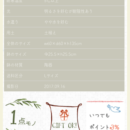
耐寒温度
5℃以上
光
明るさを好むが耐陰性あり
水遣り
やや水を好む
用土
土植え
全体のサイズ
w60×d60×h135cm
鉢のサイズ
Φ25.5×h25.5cm
鉢の材質
陶器
送料区分
Lサイズ
撮影日
2017.09.16