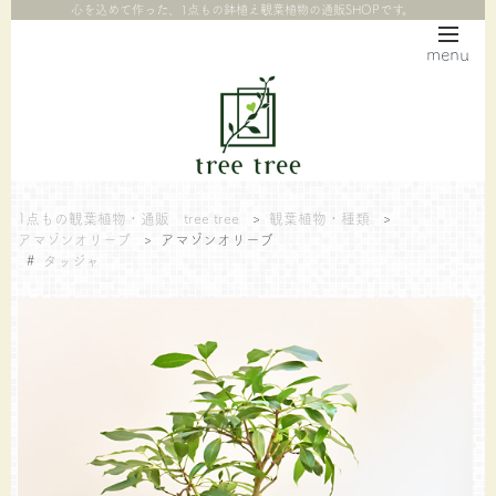
心を込めて作った、1点もの鉢植え観葉植物の通販SHOPです。
menu
1点もの観葉植物・通販 tree tree
>
観葉植物・種類
>
アマゾンオリーブ
>
アマゾンオリーブ
#
タッジャ