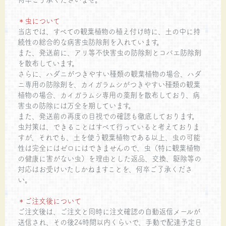
＊虫について
当店では、すべての観葉植物の植え付け時に、土の中に持
続性の総合的な病害虫防除剤を入れています。
また、発送前に、アリ等不快害虫の防除剤とコバエ防除剤
を散布しています。
さらに、ハダニがつきやすい種類の観葉植物の場合、ハダ
ニ専用の防除剤を、カイガラムシがつきやすい種類の観葉
植物の場合、カイガラムシ専用の薬剤を散布しており、病
害虫の防除には万全を期しています。
また、発送前の再度の目視での確認も徹底しております。
虫対策は、できることはすべて行っていると考えておりま
すが、それでも、土を使う観葉植物である以上、虫の可能
性は完全にはゼロにはできませんので、虫（特に観葉植物
の健康に害がない虫）を理由とした返品、交換、駆除等の
対応はお受けいたしかねますことを、何卒ご了承くださ
い。
＊ご注文後について
ご注文後は、ご注文と同時に注文確認の自動返信メールが
送信され、その後24時間以内くらいで、手動で配達予定日