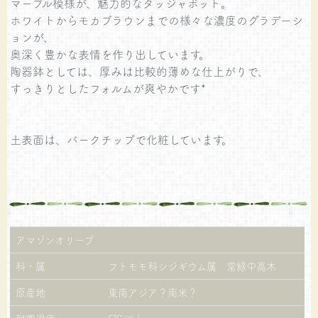
マーブル模様が、魅力的なタッジャポット。
ホワイトからモカブラウンまでの様々な濃度のグラデーシ
ョンが、
奥深く豊かな表情を作り出しています。
陶器鉢としては、厚みは比較的薄めな仕上がりで、
すっきりとしたフォルムが爽やかです*
土表面は、バークチップで化粧しています。
アマゾンオリーブ
科・属
フトモモ科シジギウム属 常緑中高木
原産地
東南アジア？南米？