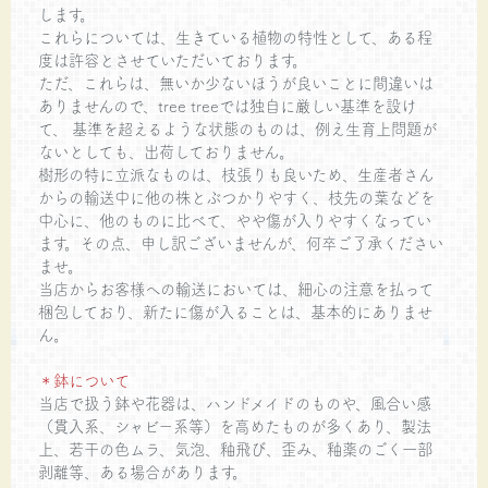
します。
これらについては、生きている植物の特性として、ある程
度は許容とさせていただいております。
ただ、これらは、無いか少ないほうが良いことに間違いは
ありませんので、tree treeでは独自に厳しい基準を設け
て、 基準を超えるような状態のものは、例え生育上問題が
ないとしても、出荷しておりません。
樹形の特に立派なものは、枝張りも良いため、生産者さん
からの輸送中に他の株とぶつかりやすく、枝先の葉などを
中心に、他のものに比べて、やや傷が入りやすくなってい
ます。その点、申し訳ございませんが、何卒ご了承ください
ませ。
当店からお客様への輸送においては、細心の注意を払って
梱包しており、新たに傷が入ることは、基本的にありませ
ん。
＊鉢について
当店で扱う鉢や花器は、ハンドメイドのものや、風合い感
（貫入系、シャビー系等）を高めたものが多くあり、製法
上、若干の色ムラ、気泡、釉飛び、歪み、釉薬のごく一部
剥離等、ある場合があります。