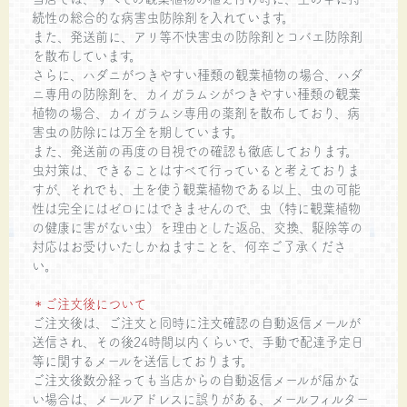
続性の総合的な病害虫防除剤を入れています。
また、発送前に、アリ等不快害虫の防除剤とコバエ防除剤
を散布しています。
さらに、ハダニがつきやすい種類の観葉植物の場合、ハダ
ニ専用の防除剤を、カイガラムシがつきやすい種類の観葉
植物の場合、カイガラムシ専用の薬剤を散布しており、病
害虫の防除には万全を期しています。
また、発送前の再度の目視での確認も徹底しております。
虫対策は、できることはすべて行っていると考えておりま
すが、それでも、土を使う観葉植物である以上、虫の可能
性は完全にはゼロにはできませんので、虫（特に観葉植物
の健康に害がない虫）を理由とした返品、交換、駆除等の
対応はお受けいたしかねますことを、何卒ご了承くださ
い。
＊ご注文後について
ご注文後は、ご注文と同時に注文確認の自動返信メールが
送信され、その後24時間以内くらいで、手動で配達予定日
等に関するメールを送信しております。
ご注文後数分経っても当店からの自動返信メールが届かな
い場合は、メールアドレスに誤りがある、メールフィルター