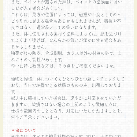
また、ペイントが施された鉢は、ペイントの塗膜面に薄い
ヒビが入る場合があります。
これらは、見方や位置によっては、破損や不良としてのヒ
ビや割れに見える場合もあるかもしれませんが、破損や不
良ではなく、通常品としての扱いになります。
また、鉢に使用される素材や塗料によっては、顔を近づけ
てよくよく嗅げば、なんらかの匂いが僅かにする場合もあ
るかもしれません。
釉薬がけの陶器、合成樹脂、ガラス以外の材質の鉢で、ま
れにその可能性があります。
匂いに特に敏感な方は、その点をご考慮くださいませ。
植物と同様、鉢についてもひとつひとつ厳しくチェックして
おり、当店で納得できる状態のもののみ、出荷しておりま
す。
配送中に破損していた場合は、速やかに対応させていただ
きますが、破損ではない場合の上記のような微細な点は、
仕様の範囲内のこととなり、対応はいたしかねますことを、
何卒ご了承くださいませ。
＊虫について
当店では、すべての観葉植物の植え付け時に、土の中に持