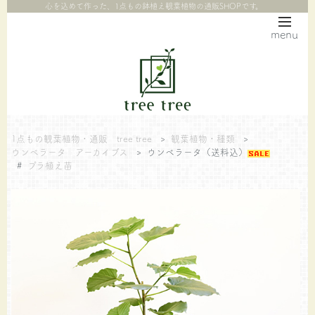
心を込めて作った、1点もの鉢植え観葉植物の通販SHOPです。
menu
1点もの観葉植物・通販 tree tree
>
観葉植物・種類
>
ウンベラータ アーカイブス
>
ウンベラータ（送料込）
#
プラ植え苗