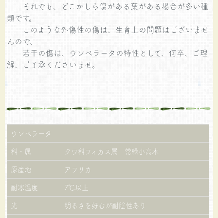
それでも、どこかしら傷がある葉がある場合が多い種
類です。
このような外傷性の傷は、生育上の問題はございませ
んので、
若干の傷は、ウンベラータの特性として、何卒、ご理
解、ご了承くださいませ。
ウンベラータ
科・属
クワ科フィカス属 常緑小高木
原産地
アフリカ
耐寒温度
7℃以上
光
明るさを好むが耐陰性あり