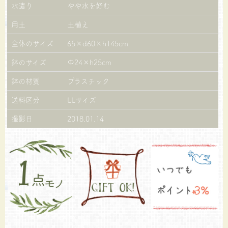
水遣り
やや水を好む
用土
土植え
全体のサイズ
65×d60×h145cm
鉢のサイズ
Φ24×h25cm
鉢の材質
プラスチック
送料区分
LLサイズ
撮影日
2018.01.14