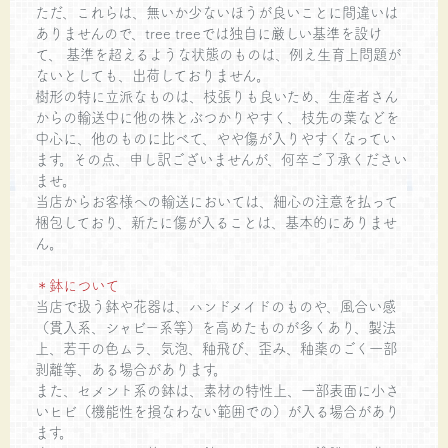
ただ、これらは、無いか少ないほうが良いことに間違いは
ありませんので、tree treeでは独自に厳しい基準を設け
て、 基準を超えるような状態のものは、例え生育上問題が
ないとしても、出荷しておりません。
樹形の特に立派なものは、枝張りも良いため、生産者さん
からの輸送中に他の株とぶつかりやすく、枝先の葉などを
中心に、他のものに比べて、やや傷が入りやすくなってい
ます。その点、申し訳ございませんが、何卒ご了承ください
ませ。
当店からお客様への輸送においては、細心の注意を払って
梱包しており、新たに傷が入ることは、基本的にありませ
ん。
＊鉢について
当店で扱う鉢や花器は、ハンドメイドのものや、風合い感
（貫入系、シャビー系等）を高めたものが多くあり、製法
上、若干の色ムラ、気泡、釉飛び、歪み、釉薬のごく一部
剥離等、ある場合があります。
また、セメント系の鉢は、素材の特性上、一部表面に小さ
いヒビ（機能性を損なわない範囲での）が入る場合があり
ます。