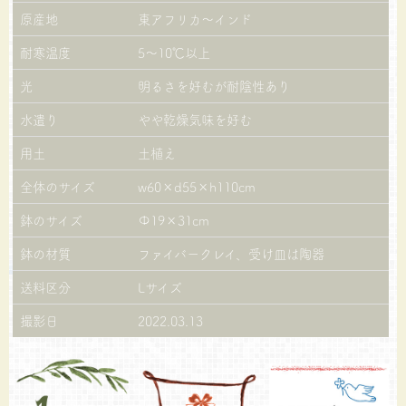
原産地
東アフリカ～インド
耐寒温度
5～10℃以上
光
明るさを好むが耐陰性あり
水遣り
やや乾燥気味を好む
用土
土植え
全体のサイズ
w60×d55×h110cm
鉢のサイズ
Φ19×31cm
鉢の材質
ファイバークレイ、受け皿は陶器
送料区分
Lサイズ
撮影日
2022.03.13