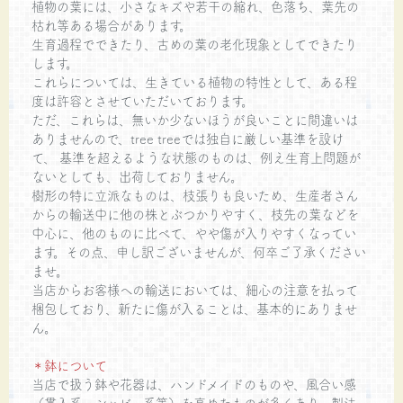
植物の葉には、小さなキズや若干の縮れ、色落ち、葉先の
枯れ等ある場合があります。
生育過程でできたり、古めの葉の老化現象としてできたり
します。
これらについては、生きている植物の特性として、ある程
度は許容とさせていただいております。
ただ、これらは、無いか少ないほうが良いことに間違いは
ありませんので、tree treeでは独自に厳しい基準を設け
て、 基準を超えるような状態のものは、例え生育上問題が
ないとしても、出荷しておりません。
樹形の特に立派なものは、枝張りも良いため、生産者さん
からの輸送中に他の株とぶつかりやすく、枝先の葉などを
中心に、他のものに比べて、やや傷が入りやすくなってい
ます。その点、申し訳ございませんが、何卒ご了承ください
ませ。
当店からお客様への輸送においては、細心の注意を払って
梱包しており、新たに傷が入ることは、基本的にありませ
ん。
＊鉢について
当店で扱う鉢や花器は、ハンドメイドのものや、風合い感
（貫入系、シャビー系等）を高めたものが多くあり、製法