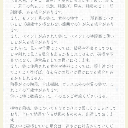
上、若干の色ムラ、気泡、釉飛び、歪み、釉薬のごく一部
剥離等、ある場合があります。
また、セメント系の鉢は、素材の特性上、一部表面に小さ
いヒビ（機能性を損なわない範囲での）が入る場合があり
ます。
また、ペイントが施された鉢は、ペイントの塗膜面に薄い
ヒビが入る場合があります。
これらは、見方や位置によっては、破損や不良としてのヒ
ビや割れに見える場合もあるかもしれませんが、破損や不
良ではなく、通常品としての扱いになります。
また、鉢に使用される素材や塗料によっては、顔を近づけ
てよくよく嗅げば、なんらかの匂いが僅かにする場合もあ
るかもしれません。
釉薬がけの陶器、合成樹脂、ガラス以外の材質の鉢で、ま
れにその可能性があります。
匂いに特に敏感な方は、その点をご考慮くださいませ。
植物と同様、鉢についてもひとつひとつ厳しくチェックして
おり、当店で納得できる状態のもののみ、出荷しておりま
す。
配送中に破損していた場合は、速やかに対応させていただ