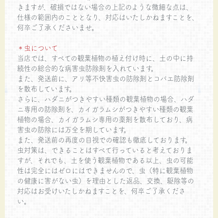
きますが、破損ではない場合の上記のような微細な点は、
仕様の範囲内のこととなり、対応はいたしかねますことを、
何卒ご了承くださいませ。
＊虫について
当店では、すべての観葉植物の植え付け時に、土の中に持
続性の総合的な病害虫防除剤を入れています。
また、発送前に、アリ等不快害虫の防除剤とコバエ防除剤
を散布しています。
さらに、ハダニがつきやすい種類の観葉植物の場合、ハダ
ニ専用の防除剤を、カイガラムシがつきやすい種類の観葉
植物の場合、カイガラムシ専用の薬剤を散布しており、病
害虫の防除には万全を期しています。
また、発送前の再度の目視での確認も徹底しております。
虫対策は、できることはすべて行っていると考えておりま
すが、それでも、土を使う観葉植物である以上、虫の可能
性は完全にはゼロにはできませんので、虫（特に観葉植物
の健康に害がない虫）を理由とした返品、交換、駆除等の
対応はお受けいたしかねますことを、何卒ご了承くださ
い。