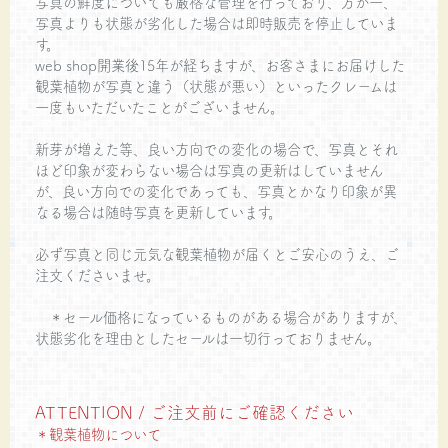
写真の鮮度についても厳格な管理を行っており、万が一、
写真よりも状態が劣化した場合は即時販売を停止していま
す。
web shop開業後15年が経ちますが、お客さまにお届けした
観葉植物が写真と違う（状態が悪い）といったクレームは
一度もいただいたことがございません。
新芽が増えた等、良い方向での変化の場合で、写真とそれ
ほど印象が変わらない場合は写真の更新はしていません
が、良い方向での変化であっても、写真とかなり印象が異
なる場合は随時写真を更新しています。
必ず写真と同じ元気な観葉植物が届くとご安心のうえ、ご
注文くださいませ。
＊セール価格になっているものがある場合がありますが、
状態劣化を理由としたセールは一切行っておりません。
ATTENTION / ご注文前にご確認ください
＊観葉植物について