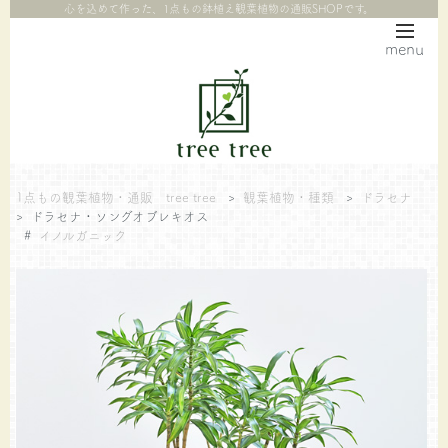
心を込めて作った、1点もの鉢植え観葉植物の通販SHOPです。
menu
1点もの観葉植物・通販 tree tree
>
観葉植物・種類
>
ドラセナ
>
ドラセナ・ソングオブレキオス
#
イノルガニック