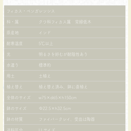
フィカス・ベンガレンシス
科・属
クワ科フィカス属 常緑低木
原産地
インド
耐寒温度
5℃以上
光
明るさを好むが耐陰性あり
水遣り
標準的
用土
土植え
植え替え
植え替え済み、鉢に直植え
全体のサイズ
w75×d65×h150cm
鉢のサイズ
Φ22.5×h32.5cm
鉢の材質
ファイバークレイ、受皿は陶器
送料区分
LLサイズ