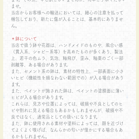
ませ。
当店からお客様への輸送においては、細心の注意を払って
梱包しており、新たに傷が入ることは、基本的にありませ
ん。
＊鉢について
当店で扱う鉢や花器は、ハンドメイドのものや、風合い感
（貫入系、シャビー系等）を高めたものが多くあり、製法
上、若干の色ムラ、気泡、釉飛び、歪み、釉薬のごく一部
剥離等、ある場合があります。
また、セメント系の鉢は、素材の特性上、一部表面に小さ
いヒビ（機能性を損なわない範囲での）が入る場合があり
ます。
また、ペイントが施された鉢は、ペイントの塗膜面に薄い
ヒビが入る場合があります。
これらは、見方や位置によっては、破損や不良としてのヒ
ビや割れに見える場合もあるかもしれませんが、破損や不
良ではなく、通常品としての扱いになります。
また、鉢に使用される素材や塗料によっては、顔を近づけ
てよくよく嗅げば、なんらかの匂いが僅かにする場合もあ
るかもしれません。