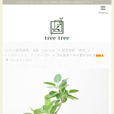
心を込めて作った、1点もの鉢植え観葉植物の通販SHOPです。
menu
1点もの観葉植物・通販 tree tree
>
観葉植物・種類
>
ベンガレンシス アーカイブス
>
フィカス・ベンガレンシス
#
ヴェルティカル