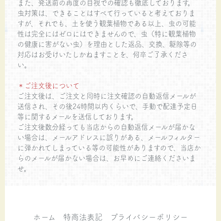
また、発送前の再度の目視での確認も徹底しております。
虫対策は、できることはすべて行っていると考えておりま
すが、それでも、土を使う観葉植物である以上、虫の可能
性は完全にはゼロにはできませんので、虫（特に観葉植物
の健康に害がない虫）を理由とした返品、交換、駆除等の
対応はお受けいたしかねますことを、何卒ご了承くださ
い。
＊ご注文後について
ご注文後は、ご注文と同時に注文確認の自動返信メールが
送信され、その後24時間以内くらいで、手動で配達予定日
等に関するメールを送信しております。
ご注文後数分経っても当店からの自動返信メールが届かな
い場合は、メールアドレスに誤りがある、メールフィルター
に弾かれてしまっている等の可能性がありますので、当店か
らのメールが届かない場合は、お早めにご連絡くださいま
せ。
ホーム
特商法表記
プライバシーポリシー