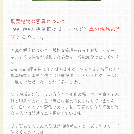
観葉植物の写真について
tree treeの観葉植物は、すべて
写真の現品の発
送
となります。
写真の鮮度についても厳格な管理を行っており、万が一、
写真よりも状態が劣化した場合は即時販売を停止していま
す。
web shop開業後15年が経ちますが、お客さまにお届けした
観葉植物が写真と違う（状態が悪い）といったクレームは
一度もいただいたことがございません。
新芽が増えた等、良い方向での変化の場合で、写真とそれ
ほど印象が変わらない場合は写真の更新はしていません
が、良い方向での変化であっても、写真とかなり印象が異
なる場合は随時写真を更新しています。
必ず写真と同じ元気な観葉植物が届くとご安心のうえ、ご
注文くださいませ。