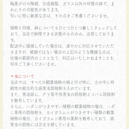
釉薬がけの陶器、合成樹脂、ガラス以外の材質の鉢で、ま
れにその可能性があります。
匂いに特に敏感な方は、その点をご考慮くださいませ。
植物と同様、鉢についてもひとつひとつ厳しくチェックして
おり、当店で納得できる状態のもののみ、出荷しておりま
す。
配送中に破損していた場合は、速やかに対応させていただ
きますが、破損ではない場合の上記のような微細な点は、
仕様の範囲内のこととなり、対応はいたしかねますことを、
何卒ご了承くださいませ。
＊虫について
当店では、すべての観葉植物の植え付け時に、土の中に持
続性の総合的な病害虫防除剤を入れています。
また、発送前に、アリ等不快害虫の防除剤とコバエ防除剤
を散布しています。
さらに、ハダニがつきやすい種類の観葉植物の場合、ハダ
ニ専用の防除剤を、カイガラムシがつきやすい種類の観葉
植物の場合、カイガラムシ専用の薬剤を散布しており、病
害虫の防除には万全を期しています。