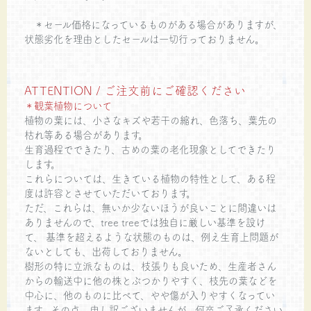
＊セール価格になっているものがある場合がありますが、
状態劣化を理由としたセールは一切行っておりません。
ATTENTION / ご注文前にご確認ください
＊観葉植物について
植物の葉には、小さなキズや若干の縮れ、色落ち、葉先の
枯れ等ある場合があります。
生育過程でできたり、古めの葉の老化現象としてできたり
します。
これらについては、生きている植物の特性として、ある程
度は許容とさせていただいております。
ただ、これらは、無いか少ないほうが良いことに間違いは
ありませんので、tree treeでは独自に厳しい基準を設け
て、 基準を超えるような状態のものは、例え生育上問題が
ないとしても、出荷しておりません。
樹形の特に立派なものは、枝張りも良いため、生産者さん
からの輸送中に他の株とぶつかりやすく、枝先の葉などを
中心に、他のものに比べて、やや傷が入りやすくなってい
ます。その点、申し訳ございませんが、何卒ご了承ください