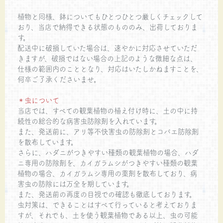
植物と同様、鉢についてもひとつひとつ厳しくチェックして
おり、当店で納得できる状態のもののみ、出荷しておりま
す。
配送中に破損していた場合は、速やかに対応させていただ
きますが、破損ではない場合の上記のような微細な点は、
仕様の範囲内のこととなり、対応はいたしかねますことを、
何卒ご了承くださいませ。
＊虫について
当店では、すべての観葉植物の植え付け時に、土の中に持
続性の総合的な病害虫防除剤を入れています。
また、発送前に、アリ等不快害虫の防除剤とコバエ防除剤
を散布しています。
さらに、ハダニがつきやすい種類の観葉植物の場合、ハダ
ニ専用の防除剤を、カイガラムシがつきやすい種類の観葉
植物の場合、カイガラムシ専用の薬剤を散布しており、病
害虫の防除には万全を期しています。
また、発送前の再度の目視での確認も徹底しております。
虫対策は、できることはすべて行っていると考えておりま
すが、それでも、土を使う観葉植物である以上、虫の可能