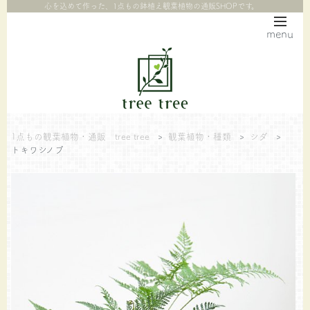
心を込めて作った、1点もの鉢植え観葉植物の通販SHOPです。
menu
1点もの観葉植物・通販 tree tree
>
観葉植物・種類
>
シダ
>
トキワシノブ