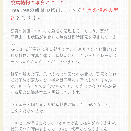
観葉植物の写真について
tree treeの観葉植物は、すべて
写真の現品の発
送
となります。
写真の鮮度についても厳格な管理を行っており、万が一、
写真よりも状態が劣化した場合は即時販売を停止していま
す。
web shop開業後15年が経ちますが、お客さまにお届けした
観葉植物が写真と違う（状態が悪い）といったクレームは
一度もいただいたことがございません。
新芽が増えた等、良い方向での変化の場合で、写真とそれ
ほど印象が変わらない場合は写真の更新はしていません
が、良い方向での変化であっても、写真とかなり印象が異
なる場合は随時写真を更新しています。
必ず写真と同じ元気な観葉植物が届くとご安心のうえ、ご
注文くださいませ。
＊セール価格になっているものがある場合がありますが、
状態劣化を理由としたセールは一切行っておりません。