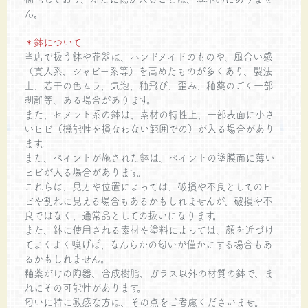
ん。
＊鉢について
当店で扱う鉢や花器は、ハンドメイドのものや、風合い感
（貫入系、シャビー系等）を高めたものが多くあり、製法
上、若干の色ムラ、気泡、釉飛び、歪み、釉薬のごく一部
剥離等、ある場合があります。
また、セメント系の鉢は、素材の特性上、一部表面に小さ
いヒビ（機能性を損なわない範囲での）が入る場合があり
ます。
また、ペイントが施された鉢は、ペイントの塗膜面に薄い
ヒビが入る場合があります。
これらは、見方や位置によっては、破損や不良としてのヒ
ビや割れに見える場合もあるかもしれませんが、破損や不
良ではなく、通常品としての扱いになります。
また、鉢に使用される素材や塗料によっては、顔を近づけ
てよくよく嗅げば、なんらかの匂いが僅かにする場合もあ
るかもしれません。
釉薬がけの陶器、合成樹脂、ガラス以外の材質の鉢で、ま
れにその可能性があります。
匂いに特に敏感な方は、その点をご考慮くださいませ。