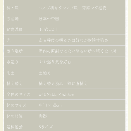
科・属
シノブ科キクシノブ属 常緑シダ植物
原産地
日本～中国
耐寒温度
3~5℃以上
光
ある程度の明るさは好むが耐陰性強め
置き場所
室内の直射ではない明るい所～暗くない所
水遣り
やや湿り気を好む
用土
土植え
植え替え
植え替え済み、鉢に直植え
全体のサイズ
w40×d33×h30cm
鉢のサイズ
Φ11×h8cm
鉢の材質
陶器
送料区分
Sサイズ