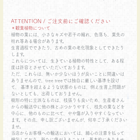
ATTENTION / ご注文前にご確認ください
＊観葉植物について
植物の葉には、小さなキズや若干の縮れ、色落ち、葉先の
枯れ等ある場合があります。
生育過程でできたり、古めの葉の老化現象としてできたり
します。
これらについては、生きている植物の特性として、ある程
度は許容とさせていただいております。
ただ、これらは、無いか少ないほうが良いことに間違いは
ありませんので、tree treeでは独自に厳しい基準を設け
て、 基準を超えるような状態のものは、例え生育上問題が
ないとしても、出荷しておりません。
樹形の特に立派なものは、枝張りも良いため、生産者さん
からの輸送中に他の株とぶつかりやすく、枝先の葉などを
中心に、他のものに比べて、やや傷が入りやすくなってい
ます。その点、申し訳ございませんが、何卒ご了承ください
ませ。
当店からお客様への輸送においては、細心の注意を払って
梱包しており、新たに傷が入ることは、基本的にありませ