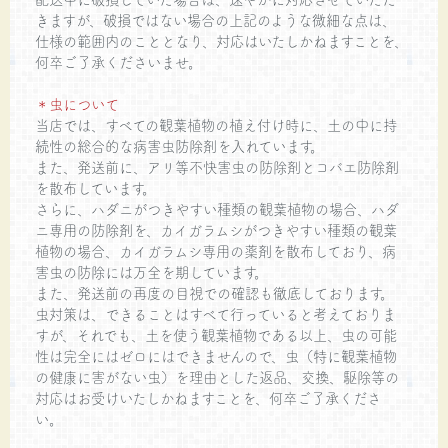
きますが、破損ではない場合の上記のような微細な点は、
仕様の範囲内のこととなり、対応はいたしかねますことを、
何卒ご了承くださいませ。
＊虫について
当店では、すべての観葉植物の植え付け時に、土の中に持
続性の総合的な病害虫防除剤を入れています。
また、発送前に、アリ等不快害虫の防除剤とコバエ防除剤
を散布しています。
さらに、ハダニがつきやすい種類の観葉植物の場合、ハダ
ニ専用の防除剤を、カイガラムシがつきやすい種類の観葉
植物の場合、カイガラムシ専用の薬剤を散布しており、病
害虫の防除には万全を期しています。
また、発送前の再度の目視での確認も徹底しております。
虫対策は、できることはすべて行っていると考えておりま
すが、それでも、土を使う観葉植物である以上、虫の可能
性は完全にはゼロにはできませんので、虫（特に観葉植物
の健康に害がない虫）を理由とした返品、交換、駆除等の
対応はお受けいたしかねますことを、何卒ご了承くださ
い。