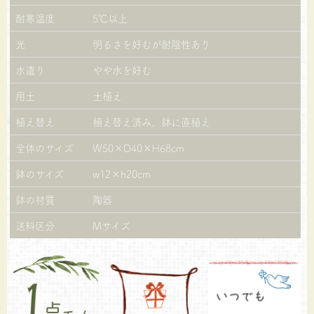
耐寒温度
5℃以上
光
明るさを好むが耐陰性あり
水遣り
やや水を好む
用土
土植え
植え替え
植え替え済み、鉢に直植え
全体のサイズ
W50×D40×H68cm
鉢のサイズ
w12×h20cm
鉢の材質
陶器
送料区分
Mサイズ