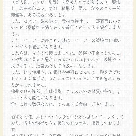
（貫入系、シャビー系等）を高めたものが多くあり、製法
上、若干の色ムラ、気泡、釉飛び、歪み、釉薬のごく一部
剥離等、ある場合があります。
また、セメント系の鉢は、素材の特性上、一部表面に小さ
いヒビ（機能性を損なわない範囲での）が入る場合があり
ます。
また、ペイントが施された鉢は、ペイントの塗膜面に薄い
ヒビが入る場合があります。
これらは、見方や位置によっては、破損や不良としてのヒ
ビや割れに見える場合もあるかもしれませんが、破損や不
良ではなく、通常品としての扱いになります。
また、鉢に使用される素材や塗料によっては、顔を近づけ
てよくよく嗅げば、なんらかの匂いが僅かにする場合もあ
るかもしれません。
釉薬がけの陶器、合成樹脂、ガラス以外の材質の鉢で、ま
れにその可能性があります。
匂いに特に敏感な方は、その点をご考慮くださいませ。
植物と同様、鉢についてもひとつひとつ厳しくチェックして
おり、当店で納得できる状態のもののみ、出荷しておりま
す。
配送中に破損していた場合は、速やかに対応させていただ