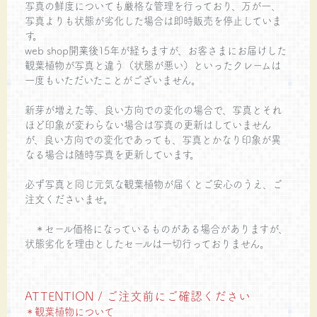
写真の鮮度についても厳格な管理を行っており、万が一、
写真よりも状態が劣化した場合は即時販売を停止していま
す。
web shop開業後15年が経ちますが、お客さまにお届けした
観葉植物が写真と違う（状態が悪い）といったクレームは
一度もいただいたことがございません。
新芽が増えた等、良い方向での変化の場合で、写真とそれ
ほど印象が変わらない場合は写真の更新はしていません
が、良い方向での変化であっても、写真とかなり印象が異
なる場合は随時写真を更新しています。
必ず写真と同じ元気な観葉植物が届くとご安心のうえ、ご
注文くださいませ。
＊セール価格になっているものがある場合がありますが、
状態劣化を理由としたセールは一切行っておりません。
ATTENTION / ご注文前にご確認ください
＊観葉植物について