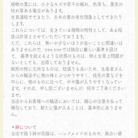
植物の葉には、小さなキズや若干の縮れ、色落ち、葉先の
枯れ等ある場合があります。
生育過程でできたり、古めの葉の老化現象としてできたり
します。
これらについては、生きている植物の特性として、ある程
度は許容とさせていただいております。
ただ、これらは、無いか少ないほうが良いことに間違いは
ありませんので、tree treeでは独自に厳しい基準を設け
て、 基準を超えるような状態のものは、例え生育上問題が
ないとしても、出荷しておりません。
樹形の特に立派なものは、枝張りも良いため、生産者さん
からの輸送中に他の株とぶつかりやすく、枝先の葉などを
中心に、他のものに比べて、やや傷が入りやすくなってい
ます。その点、申し訳ございませんが、何卒ご了承ください
ませ。
当店からお客様への輸送においては、細心の注意を払って
梱包しており、新たに傷が入ることは、基本的にありませ
ん。
＊鉢について
当店で扱う鉢や花器は、ハンドメイドのものや、風合い感