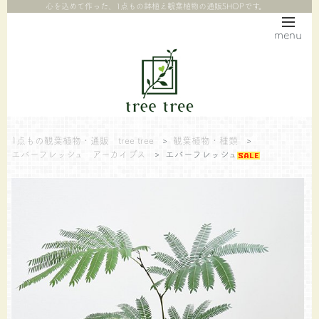
心を込めて作った、1点もの鉢植え観葉植物の通販SHOPです。
menu
1点もの観葉植物・通販 tree tree
>
観葉植物・種類
>
エバーフレッシュ アーカイブス
>
エバーフレッシュ