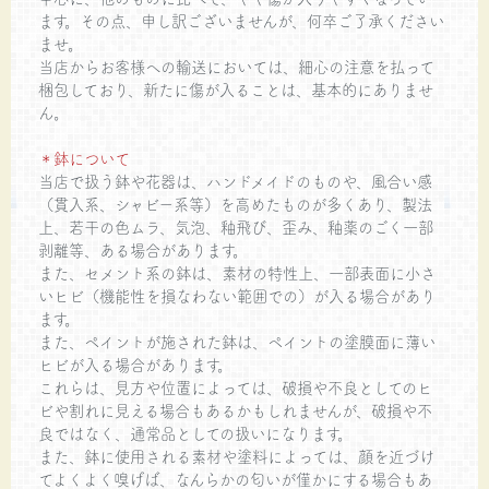
ます。その点、申し訳ございませんが、何卒ご了承ください
ませ。
当店からお客様への輸送においては、細心の注意を払って
梱包しており、新たに傷が入ることは、基本的にありませ
ん。
＊鉢について
当店で扱う鉢や花器は、ハンドメイドのものや、風合い感
（貫入系、シャビー系等）を高めたものが多くあり、製法
上、若干の色ムラ、気泡、釉飛び、歪み、釉薬のごく一部
剥離等、ある場合があります。
また、セメント系の鉢は、素材の特性上、一部表面に小さ
いヒビ（機能性を損なわない範囲での）が入る場合があり
ます。
また、ペイントが施された鉢は、ペイントの塗膜面に薄い
ヒビが入る場合があります。
これらは、見方や位置によっては、破損や不良としてのヒ
ビや割れに見える場合もあるかもしれませんが、破損や不
良ではなく、通常品としての扱いになります。
また、鉢に使用される素材や塗料によっては、顔を近づけ
てよくよく嗅げば、なんらかの匂いが僅かにする場合もあ