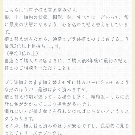
こちらは当店で植え替え済みです。
根、土、植物の状態、樹形、鉢、すべてにこだわって、常
に最良の状態になるよう、心を込めて植え替えをしていま
す。
植え替え済みだから、通常のプラ鉢植えのまま育てるより
最低2倍以上長持ちします。
（平均3倍以上）
当店でご購入のお客さまに、ご購入後8年後に最初の植え
替えのご相談をいただくことも。
プラ鉢植えのまま植え替えせずに鉢カバーに合わせるよう
な形のほうが、最初は安く済みますが、
植え替え時期が迫っている場合も多く、結局近いうちに余
計お金がかかってしまう場合が多いです。
慣れない方が植え替えを行わなければならないというリス
クもあります。
その点、植え替え済みのほうが安心ですし、長期的に見る
ととてもリーズナブルです。