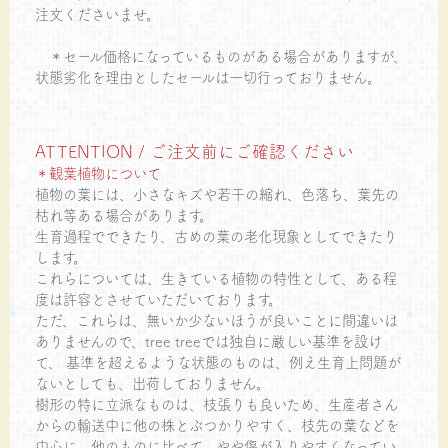
注文くださいませ。
＊セール価格になっているものがある場合がありますが、
状態劣化を理由としたセールは一切行っておりません。
ATTENTION / ご注文前にご確認ください
＊観葉植物について
植物の葉には、小さなキズや若干の縮れ、色落ち、葉先の
枯れ等ある場合があります。
生育過程でできたり、古めの葉の老化現象としてできたり
します。
これらについては、生きている植物の特性として、ある程
度は許容とさせていただいております。
ただ、これらは、無いか少ないほうが良いことに間違いは
ありませんので、tree treeでは独自に厳しい基準を設け
て、 基準を超えるような状態のものは、例え生育上問題が
ないとしても、出荷しておりません。
樹形の特に立派なものは、枝張りも良いため、生産者さん
からの輸送中に他の株とぶつかりやすく、枝先の葉などを
中心に、他のものに比べて、やや傷が入りやすくなってい