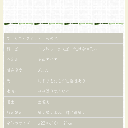
フィカス・プミラ・月夜の光
科・属
クワ科フィカス属 常緑蔓性低木
原産地
東南アジア
耐寒温度
3℃以上
光
明るさを好むが耐陰性あり
水遣り
やや湿り気を好む
用土
土植え
植え替え
植え替え済み、鉢に直植え
全体のサイズ
w23×d18×H21cm