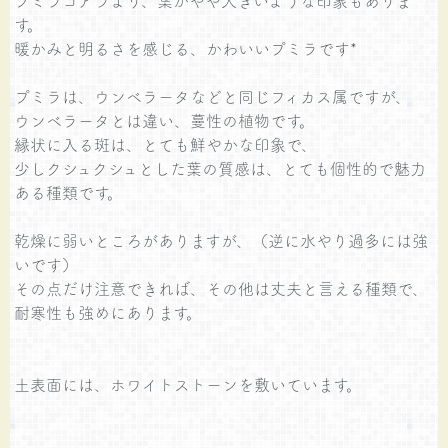
す。
暖かみと明るさを感じる、かわいいプミラです*
プミラは、ウンベラータなどと同じフィカス属ですが、
ウンベラータとは違い、蔓性の植物です。
縁状に入る斑は、とても鮮やかな印象で、
少しクシュクシュとした葉の質感は、とても個性的で魅力
ある種類です。
乾燥に弱いところがありますが、（逆に水やり過多には強
いです）
その点だけ注意できれば、その他は丈夫と言える種類で、
耐寒性も強めにあります。
土表面には、ホワイトストーンを敷いています。