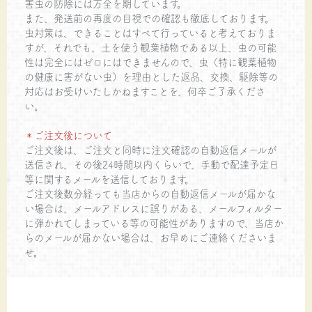
害虫の防除には万全を期しています。
また、発送前の再度の目視での確認も徹底しております。
虫対策は、できることはすべて行っていると考えておりま
すが、それでも、土を使う観葉植物である以上、虫の可能
性は完全にはゼロにはできませんので、虫（特に観葉植物
の健康に害がない虫）を理由とした返品、交換、駆除等の
対応はお受けいたしかねますことを、何卒ご了承くださ
い。
＊ご注文後について
ご注文後は、ご注文と同時に注文確認の自動返信メールが
送信され、その後24時間以内くらいで、手動で配達予定日
等に関するメールを送信しております。
ご注文後数分経っても当店からの自動返信メールが届かな
い場合は、メールアドレスに誤りがある、メールフィルター
に弾かれてしまっている等の可能性がありますので、当店か
らのメールが届かない場合は、お早めにご連絡くださいま
せ。