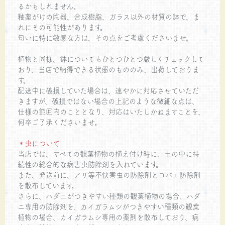
るかもしれません。
釉薬がけの陶器、合成樹脂、ガラス以外の材質の鉢で、ま
れにその可能性があります。
匂いに特に敏感な方は、その点をご考慮くださいませ。
植物と同様、鉢についてもひとつひとつ厳しくチェックして
おり、当店で納得できる状態のもののみ、出荷しておりま
す。
配送中に破損していた場合は、速やかに対応させていただ
きますが、破損ではない場合の上記のような微細な点は、
仕様の範囲内のこととなり、対応はいたしかねますことを、
何卒ご了承くださいませ。
＊虫について
当店では、すべての観葉植物の植え付け時に、土の中に持
続性の総合的な病害虫防除剤を入れています。
また、発送前に、アリ等不快害虫の防除剤とコバエ防除剤
を散布しています。
さらに、ハダニがつきやすい種類の観葉植物の場合、ハダ
ニ専用の防除剤を、カイガラムシがつきやすい種類の観葉
植物の場合、カイガラムシ専用の薬剤を散布しており、病