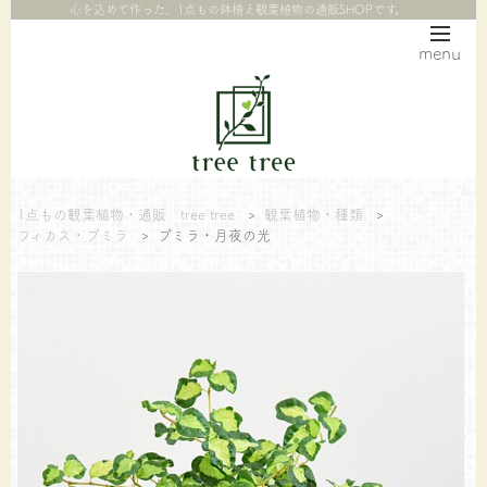
心を込めて作った、1点もの鉢植え観葉植物の通販SHOPです。
menu
1点もの観葉植物・通販 tree tree
>
観葉植物・種類
>
フィカス・プミラ
>
プミラ・月夜の光