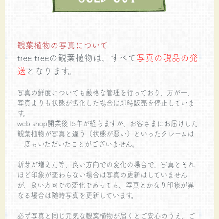
観葉植物の写真について
tree treeの観葉植物は、すべて
写真の現品の発
送
となります。
写真の鮮度についても厳格な管理を行っており、万が一、
写真よりも状態が劣化した場合は即時販売を停止していま
す。
web shop開業後15年が経ちますが、お客さまにお届けした
観葉植物が写真と違う（状態が悪い）といったクレームは
一度もいただいたことがございません。
新芽が増えた等、良い方向での変化の場合で、写真とそれ
ほど印象が変わらない場合は写真の更新はしていません
が、良い方向での変化であっても、写真とかなり印象が異
なる場合は随時写真を更新しています。
必ず写真と同じ元気な観葉植物が届くとご安心のうえ、ご