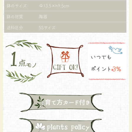
鉢のサイズ
Φ13.5×h9.5cm
鉢の材質
陶器
送料区分
SSサイズ