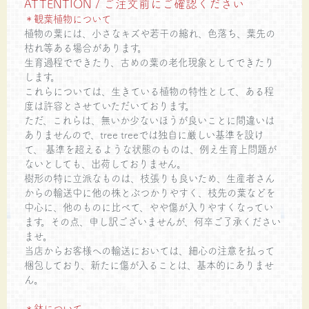
ATTENTION / ご注文前にご確認ください
＊観葉植物について
植物の葉には、小さなキズや若干の縮れ、色落ち、葉先の
枯れ等ある場合があります。
生育過程でできたり、古めの葉の老化現象としてできたり
します。
これらについては、生きている植物の特性として、ある程
度は許容とさせていただいております。
ただ、これらは、無いか少ないほうが良いことに間違いは
ありませんので、tree treeでは独自に厳しい基準を設け
て、 基準を超えるような状態のものは、例え生育上問題が
ないとしても、出荷しておりません。
樹形の特に立派なものは、枝張りも良いため、生産者さん
からの輸送中に他の株とぶつかりやすく、枝先の葉などを
中心に、他のものに比べて、やや傷が入りやすくなってい
ます。その点、申し訳ございませんが、何卒ご了承ください
ませ。
当店からお客様への輸送においては、細心の注意を払って
梱包しており、新たに傷が入ることは、基本的にありませ
ん。
＊鉢について