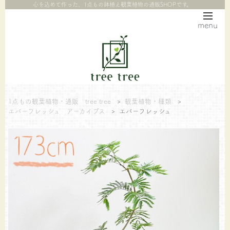
心を込めて作った、1点もの鉢植え観葉植物の通販SHOPです。
menu
1点もの観葉植物・通販 tree tree
>
観葉植物・種類
>
エバーフレッシュ アーカイブス
>
エバーフレッシュ