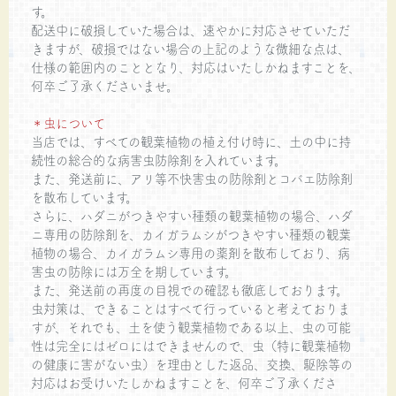
す。
配送中に破損していた場合は、速やかに対応させていただ
きますが、破損ではない場合の上記のような微細な点は、
仕様の範囲内のこととなり、対応はいたしかねますことを、
何卒ご了承くださいませ。
＊虫について
当店では、すべての観葉植物の植え付け時に、土の中に持
続性の総合的な病害虫防除剤を入れています。
また、発送前に、アリ等不快害虫の防除剤とコバエ防除剤
を散布しています。
さらに、ハダニがつきやすい種類の観葉植物の場合、ハダ
ニ専用の防除剤を、カイガラムシがつきやすい種類の観葉
植物の場合、カイガラムシ専用の薬剤を散布しており、病
害虫の防除には万全を期しています。
また、発送前の再度の目視での確認も徹底しております。
虫対策は、できることはすべて行っていると考えておりま
すが、それでも、土を使う観葉植物である以上、虫の可能
性は完全にはゼロにはできませんので、虫（特に観葉植物
の健康に害がない虫）を理由とした返品、交換、駆除等の
対応はお受けいたしかねますことを、何卒ご了承くださ