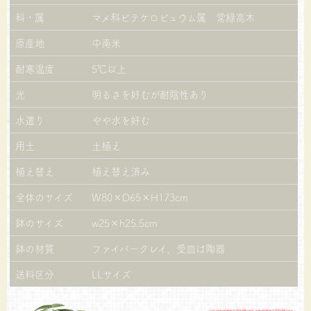
科・属
マメ科ピテケロビュウム属 常緑高木
原産地
中南米
耐寒温度
5℃以上
光
明るさを好むが耐陰性あり
水遣り
やや水を好む
用土
土植え
植え替え
植え替え済み
全体のサイズ
W80×D65×H173cm
鉢のサイズ
w25×h25.5cm
鉢の材質
ファイバークレイ、受皿は陶器
送料区分
LLサイズ