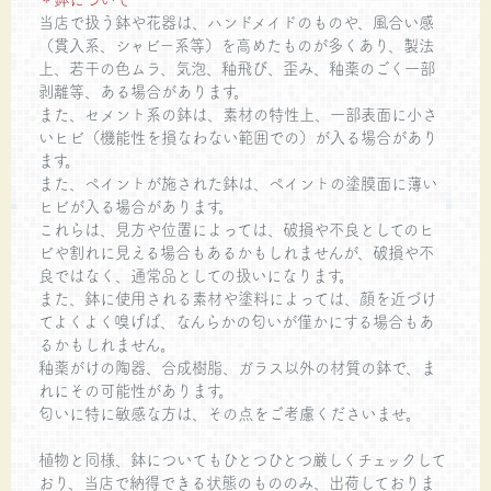
当店で扱う鉢や花器は、ハンドメイドのものや、風合い感
（貫入系、シャビー系等）を高めたものが多くあり、製法
上、若干の色ムラ、気泡、釉飛び、歪み、釉薬のごく一部
剥離等、ある場合があります。
また、セメント系の鉢は、素材の特性上、一部表面に小さ
いヒビ（機能性を損なわない範囲での）が入る場合があり
ます。
また、ペイントが施された鉢は、ペイントの塗膜面に薄い
ヒビが入る場合があります。
これらは、見方や位置によっては、破損や不良としてのヒ
ビや割れに見える場合もあるかもしれませんが、破損や不
良ではなく、通常品としての扱いになります。
また、鉢に使用される素材や塗料によっては、顔を近づけ
てよくよく嗅げば、なんらかの匂いが僅かにする場合もあ
るかもしれません。
釉薬がけの陶器、合成樹脂、ガラス以外の材質の鉢で、ま
れにその可能性があります。
匂いに特に敏感な方は、その点をご考慮くださいませ。
植物と同様、鉢についてもひとつひとつ厳しくチェックして
おり、当店で納得できる状態のもののみ、出荷しておりま