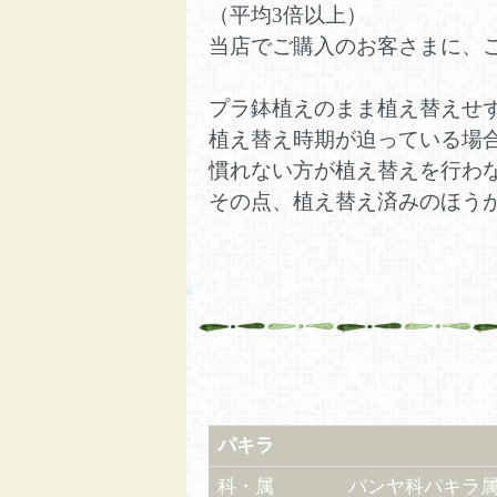
（平均3倍以上）
当店でご購入のお客さまに、
プラ鉢植えのまま植え替えせ
植え替え時期が迫っている場
慣れない方が植え替えを行わ
その点、植え替え済みのほう
パキラ
科・属
パンヤ科パキラ