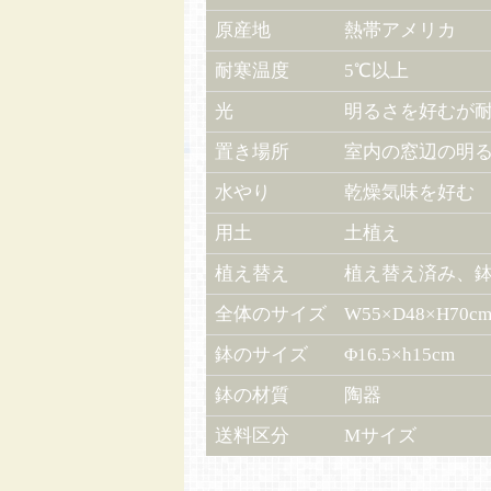
原産地
熱帯アメリカ
耐寒温度
5℃以上
光
明るさを好むが
置き場所
室内の窓辺の明
水やり
乾燥気味を好む
用土
土植え
植え替え
植え替え済み、
全体のサイズ
W55×D48×H70c
鉢のサイズ
Φ16.5×h15cm
鉢の材質
陶器
送料区分
Mサイズ