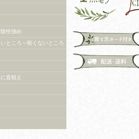
耐陰性強め
るいところ～暗くないところ
鉢に直植え
m