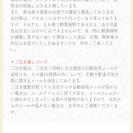
害虫の防除には万全を期しています。
また、発送前の再度の目視での確認も徹底しております。
虫対策は、できることはすべて行っていると考えておりま
すが、それでも、土を使う観葉植物である以上、虫の可能
性は完全にはゼロにはできませんので、虫（特に観葉植物
の健康に害がない虫）を理由とした返品、交換、駆除等の
対応はお受けいたしかねますことを、何卒ご了承くださ
い。
＊ご注文後について
ご注文後は、ご注文と同時に注文確認の自動返信メールが
送信され、その後24時間以内くらいで、手動で配達予定日
等に関するメールを送信しております。
ご注文後数分経っても当店からの自動返信メールが届かな
い場合は、メールアドレスに誤りがある、メールフィルター
に弾かれてしまっている等の可能性がありますので、当店か
らのメールが届かない場合は、お早めにご連絡くださいま
せ。