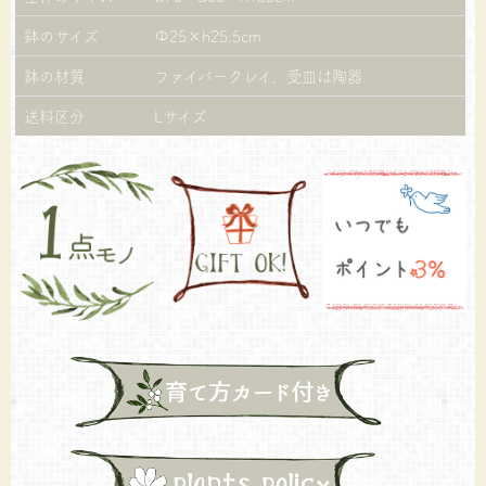
鉢のサイズ
Φ25×h25.5cm
鉢の材質
ファイバークレイ、受皿は陶器
送料区分
Lサイズ