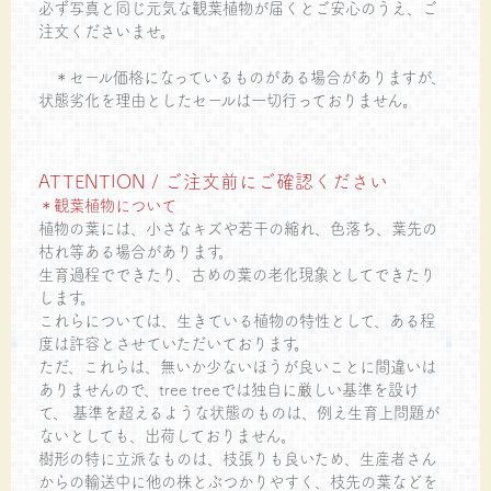
必ず写真と同じ元気な観葉植物が届くとご安心のうえ、ご
注文くださいませ。
＊セール価格になっているものがある場合がありますが、
状態劣化を理由としたセールは一切行っておりません。
ATTENTION / ご注文前にご確認ください
＊観葉植物について
植物の葉には、小さなキズや若干の縮れ、色落ち、葉先の
枯れ等ある場合があります。
生育過程でできたり、古めの葉の老化現象としてできたり
します。
これらについては、生きている植物の特性として、ある程
度は許容とさせていただいております。
ただ、これらは、無いか少ないほうが良いことに間違いは
ありませんので、tree treeでは独自に厳しい基準を設け
て、 基準を超えるような状態のものは、例え生育上問題が
ないとしても、出荷しておりません。
樹形の特に立派なものは、枝張りも良いため、生産者さん
からの輸送中に他の株とぶつかりやすく、枝先の葉などを