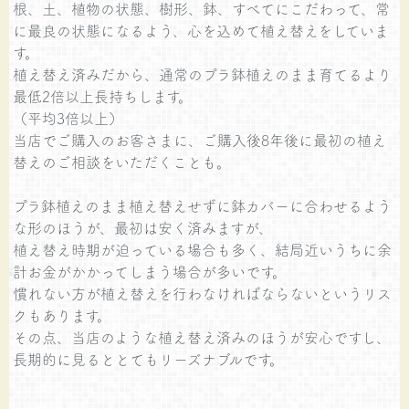
根、土、植物の状態、樹形、鉢、すべてにこだわって、常
に最良の状態になるよう、心を込めて植え替えをしていま
す。
植え替え済みだから、通常のプラ鉢植えのまま育てるより
最低2倍以上長持ちします。
（平均3倍以上）
当店でご購入のお客さまに、ご購入後8年後に最初の植え
替えのご相談をいただくことも。
プラ鉢植えのまま植え替えせずに鉢カバーに合わせるよう
な形のほうが、最初は安く済みますが、
植え替え時期が迫っている場合も多く、結局近いうちに余
計お金がかかってしまう場合が多いです。
慣れない方が植え替えを行わなければならないというリス
クもあります。
その点、当店のような植え替え済みのほうが安心ですし、
長期的に見るととてもリーズナブルです。