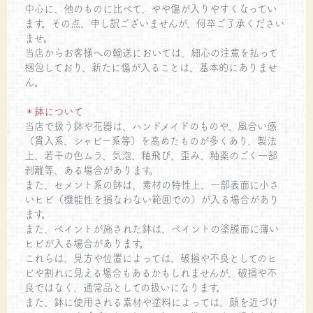
中心に、他のものに比べて、やや傷が入りやすくなってい
ます。その点、申し訳ございませんが、何卒ご了承ください
ませ。
当店からお客様への輸送においては、細心の注意を払って
梱包しており、新たに傷が入ることは、基本的にありませ
ん。
＊鉢について
当店で扱う鉢や花器は、ハンドメイドのものや、風合い感
（貫入系、シャビー系等）を高めたものが多くあり、製法
上、若干の色ムラ、気泡、釉飛び、歪み、釉薬のごく一部
剥離等、ある場合があります。
また、セメント系の鉢は、素材の特性上、一部表面に小さ
いヒビ（機能性を損なわない範囲での）が入る場合があり
ます。
また、ペイントが施された鉢は、ペイントの塗膜面に薄い
ヒビが入る場合があります。
これらは、見方や位置によっては、破損や不良としてのヒ
ビや割れに見える場合もあるかもしれませんが、破損や不
良ではなく、通常品としての扱いになります。
また、鉢に使用される素材や塗料によっては、顔を近づけ