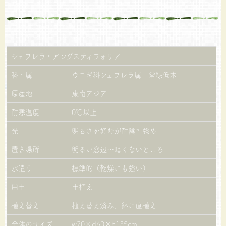
シェフレラ・アングスティフォリア
科・属
ウコギ科シェフレラ属 常緑低木
原産地
東南アジア
耐寒温度
0℃以上
光
明るさを好むが耐陰性強め
置き場所
明るい窓辺～暗くないところ
水遣り
標準的（乾燥にも強い）
用土
土植え
植え替え
植え替え済み、鉢に直植え
全体のサイズ
w70×d60×h135cm