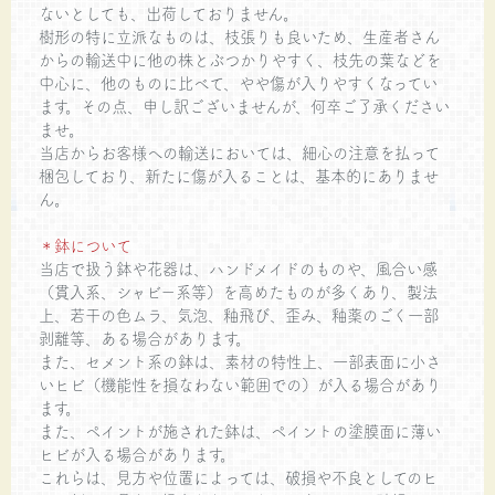
ないとしても、出荷しておりません。
樹形の特に立派なものは、枝張りも良いため、生産者さん
からの輸送中に他の株とぶつかりやすく、枝先の葉などを
中心に、他のものに比べて、やや傷が入りやすくなってい
ます。その点、申し訳ございませんが、何卒ご了承ください
ませ。
当店からお客様への輸送においては、細心の注意を払って
梱包しており、新たに傷が入ることは、基本的にありませ
ん。
＊鉢について
当店で扱う鉢や花器は、ハンドメイドのものや、風合い感
（貫入系、シャビー系等）を高めたものが多くあり、製法
上、若干の色ムラ、気泡、釉飛び、歪み、釉薬のごく一部
剥離等、ある場合があります。
また、セメント系の鉢は、素材の特性上、一部表面に小さ
いヒビ（機能性を損なわない範囲での）が入る場合があり
ます。
また、ペイントが施された鉢は、ペイントの塗膜面に薄い
ヒビが入る場合があります。
これらは、見方や位置によっては、破損や不良としてのヒ