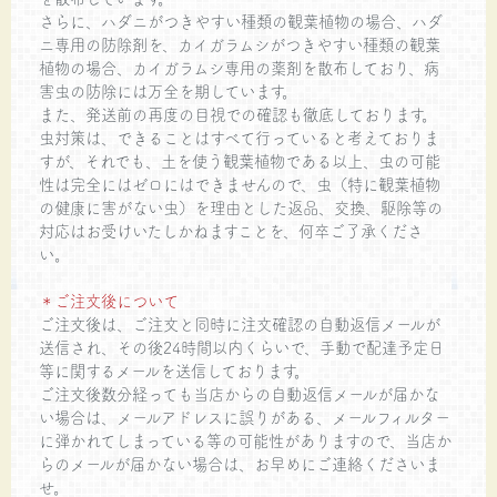
さらに、ハダニがつきやすい種類の観葉植物の場合、ハダ
ニ専用の防除剤を、カイガラムシがつきやすい種類の観葉
植物の場合、カイガラムシ専用の薬剤を散布しており、病
害虫の防除には万全を期しています。
また、発送前の再度の目視での確認も徹底しております。
虫対策は、できることはすべて行っていると考えておりま
すが、それでも、土を使う観葉植物である以上、虫の可能
性は完全にはゼロにはできませんので、虫（特に観葉植物
の健康に害がない虫）を理由とした返品、交換、駆除等の
対応はお受けいたしかねますことを、何卒ご了承くださ
い。
＊ご注文後について
ご注文後は、ご注文と同時に注文確認の自動返信メールが
送信され、その後24時間以内くらいで、手動で配達予定日
等に関するメールを送信しております。
ご注文後数分経っても当店からの自動返信メールが届かな
い場合は、メールアドレスに誤りがある、メールフィルター
に弾かれてしまっている等の可能性がありますので、当店か
らのメールが届かない場合は、お早めにご連絡くださいま
せ。