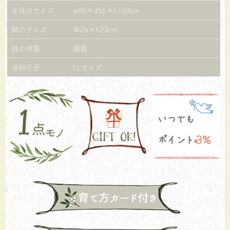
全体のサイズ
w80×d55×h150cm
鉢のサイズ
Φ24×h23cm
鉢の材質
陶器
送料区分
LLサイズ