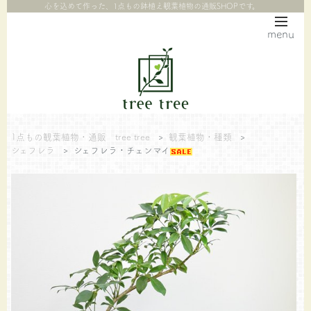
心を込めて作った、1点もの鉢植え観葉植物の通販SHOPです。
menu
1点もの観葉植物・通販 tree tree
>
観葉植物・種類
>
シェフレラ
>
シェフレラ・チェンマイ