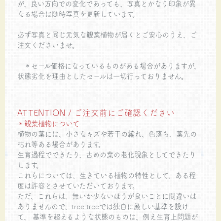
が、良い方向での変化であっても、写真とかなり印象が異
なる場合は随時写真を更新しています。
必ず写真と同じ元気な観葉植物が届くとご安心のうえ、ご
注文くださいませ。
＊セール価格になっているものがある場合がありますが、
状態劣化を理由としたセールは一切行っておりません。
ATTENTION / ご注文前にご確認ください
＊観葉植物について
植物の葉には、小さなキズや若干の縮れ、色落ち、葉先の
枯れ等ある場合があります。
生育過程でできたり、古めの葉の老化現象としてできたり
します。
これらについては、生きている植物の特性として、ある程
度は許容とさせていただいております。
ただ、これらは、無いか少ないほうが良いことに間違いは
ありませんので、tree treeでは独自に厳しい基準を設け
て、 基準を超えるような状態のものは、例え生育上問題が