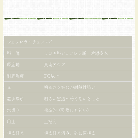
シェフレラ・チェンマイ
科・属
ウコギ科シェフレラ属 常緑樹木
原産地
東南アジア
耐寒温度
0℃以上
光
明るさを好むが耐陰性強い
置き場所
明るい窓辺～暗くないところ
水遣り
標準的（乾燥にも強い）
用土
土植え
植え替え
植え替え済み、鉢に直植え