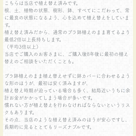
こちらは当店で植え替え済みです。
根、土、植物の状態、樹形、鉢、すべてにこだわって、常
に最良の状態になるよう、心を込めて植え替えをしていま
す。
植え替え済みだから、通常のプラ鉢植えのまま育てるより
最低2倍以上長持ちします。
（平均3倍以上）
当店でご購入のお客さまに、ご購入後8年後に最初の植え
替えのご相談をいただくことも。
プラ鉢植えのまま植え替えせずに鉢カバーに合わせるよう
な形のほうが、最初は安く済みますが、
植え替え時期が迫っている場合も多く、結局近いうちに余
計お金がかかってしまう場合が多いです。
慣れない方が植え替えを行わなければならないというリス
クもあります。
その点、当店のような植え替え済みのほうが安心ですし、
長期的に見るととてもリーズナブルです。