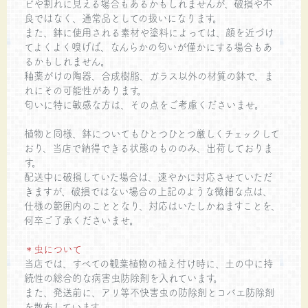
ビや割れに見える場合もあるかもしれませんが、破損や不
良ではなく、通常品としての扱いになります。
また、鉢に使用される素材や塗料によっては、顔を近づけ
てよくよく嗅げば、なんらかの匂いが僅かにする場合もあ
るかもしれません。
釉薬がけの陶器、合成樹脂、ガラス以外の材質の鉢で、ま
れにその可能性があります。
匂いに特に敏感な方は、その点をご考慮くださいませ。
植物と同様、鉢についてもひとつひとつ厳しくチェックして
おり、当店で納得できる状態のもののみ、出荷しておりま
す。
配送中に破損していた場合は、速やかに対応させていただ
きますが、破損ではない場合の上記のような微細な点は、
仕様の範囲内のこととなり、対応はいたしかねますことを、
何卒ご了承くださいませ。
＊虫について
当店では、すべての観葉植物の植え付け時に、土の中に持
続性の総合的な病害虫防除剤を入れています。
また、発送前に、アリ等不快害虫の防除剤とコバエ防除剤
を散布しています。