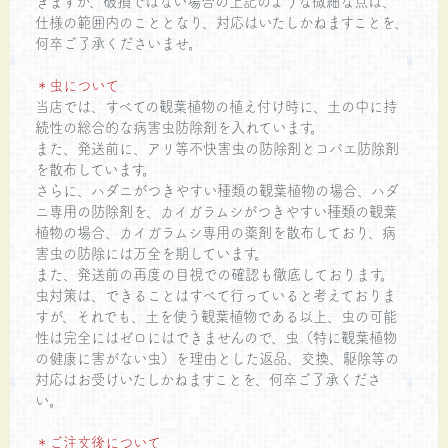
きますが、破損ではない場合の上記のような微細な点は、
仕様の範囲内のこととなり、対応はいたしかねますことを、
何卒ご了承くださいませ。
＊虫について
当店では、すべての観葉植物の植え付け時に、土の中に持
続性の総合的な病害虫防除剤を入れています。
また、発送前に、アリ等不快害虫の防除剤とコバエ防除剤
を散布しています。
さらに、ハダニがつきやすい種類の観葉植物の場合、ハダ
ニ専用の防除剤を、カイガラムシがつきやすい種類の観葉
植物の場合、カイガラムシ専用の薬剤を散布しており、病
害虫の防除には万全を期しています。
また、発送前の再度の目視での確認も徹底しております。
虫対策は、できることはすべて行っていると考えておりま
すが、それでも、土を使う観葉植物である以上、虫の可能
性は完全にはゼロにはできませんので、虫（特に観葉植物
の健康に害がない虫）を理由とした返品、交換、駆除等の
対応はお受けいたしかねますことを、何卒ご了承くださ
い。
＊ご注文後について