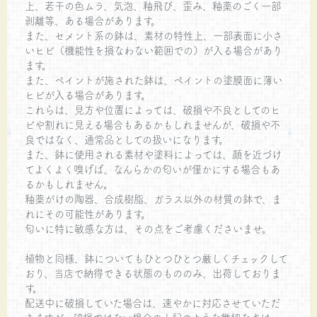
上、若干の色ムラ、気泡、釉飛び、歪み、釉薬のごく一部
剥離等、ある場合があります。
また、セメント系の鉢は、素材の特性上、一部表面に小さ
いヒビ（機能性を損なわない範囲での）が入る場合があり
ます。
また、ペイントが施された鉢は、ペイントの塗膜面に薄い
ヒビが入る場合があります。
これらは、見方や位置によっては、破損や不良としてのヒ
ビや割れに見える場合もあるかもしれませんが、破損や不
良ではなく、通常品としての扱いになります。
また、鉢に使用される素材や塗料によっては、顔を近づけ
てよくよく嗅げば、なんらかの匂いが僅かにする場合もあ
るかもしれません。
釉薬がけの陶器、合成樹脂、ガラス以外の材質の鉢で、ま
れにその可能性があります。
匂いに特に敏感な方は、その点をご考慮くださいませ。
植物と同様、鉢についてもひとつひとつ厳しくチェックして
おり、当店で納得できる状態のもののみ、出荷しておりま
す。
配送中に破損していた場合は、速やかに対応させていただ