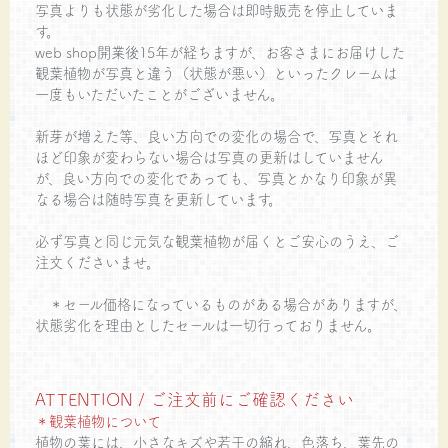
写真よりも状態が劣化した場合は即時販売を停止していま
す。
web shop開業後15年が経ちますが、お客さまにお届けした
観葉植物が写真と違う（状態が悪い）といったクレームは
一度もいただいたことがございません。
新芽が増えた等、良い方向での変化の場合で、写真とそれ
ほど印象が変わらない場合は写真の更新はしていません
が、良い方向での変化であっても、写真とかなり印象が異
なる場合は随時写真を更新しています。
必ず写真と同じ元気な観葉植物が届くとご安心のうえ、ご
注文くださいませ。
＊セール価格になっているものがある場合がありますが、
状態劣化を理由としたセールは一切行っておりません。
ATTENTION / ご注文前にご確認ください
＊観葉植物について
植物の葉には、小さなキズや若干の縮れ、色落ち、葉先の