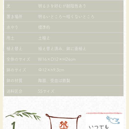
光
明るさを好むが耐陰性あり
置き場所
明るいところ～暗くないところ
水やり
標準的
用土
土植え
植え替え
植え替え済み、鉢に直植え
全体のサイズ
W16×D12×H24cm
鉢のサイズ
Φ12×h9.3cm
鉢の材質
陶器、受皿は鉄製
送料区分
SSサイズ