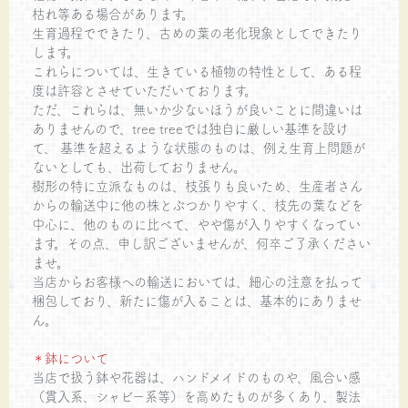
枯れ等ある場合があります。
生育過程でできたり、古めの葉の老化現象としてできたり
します。
これらについては、生きている植物の特性として、ある程
度は許容とさせていただいております。
ただ、これらは、無いか少ないほうが良いことに間違いは
ありませんので、tree treeでは独自に厳しい基準を設け
て、 基準を超えるような状態のものは、例え生育上問題が
ないとしても、出荷しておりません。
樹形の特に立派なものは、枝張りも良いため、生産者さん
からの輸送中に他の株とぶつかりやすく、枝先の葉などを
中心に、他のものに比べて、やや傷が入りやすくなってい
ます。その点、申し訳ございませんが、何卒ご了承ください
ませ。
当店からお客様への輸送においては、細心の注意を払って
梱包しており、新たに傷が入ることは、基本的にありませ
ん。
＊鉢について
当店で扱う鉢や花器は、ハンドメイドのものや、風合い感
（貫入系、シャビー系等）を高めたものが多くあり、製法