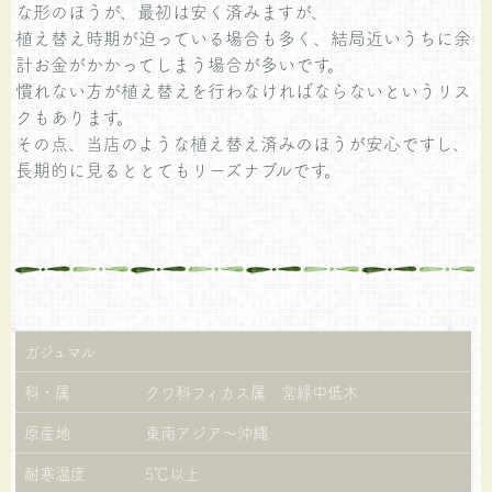
な形のほうが、最初は安く済みますが、
植え替え時期が迫っている場合も多く、結局近いうちに余
計お金がかかってしまう場合が多いです。
慣れない方が植え替えを行わなければならないというリス
クもあります。
その点、当店のような植え替え済みのほうが安心ですし、
長期的に見るととてもリーズナブルです。
ガジュマル
科・属
クワ科フィカス属 常緑中低木
原産地
東南アジア～沖縄
耐寒温度
5℃以上