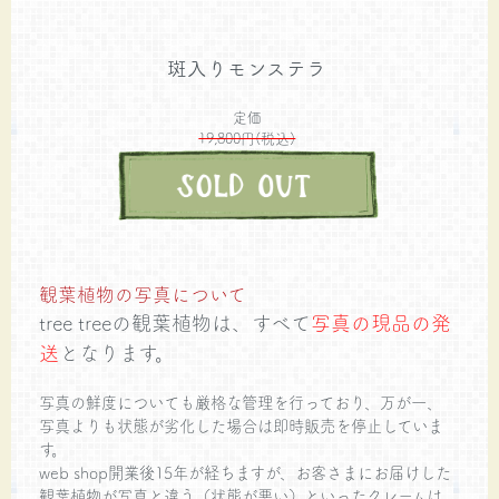
斑入りモンステラ
定価
19,800円(税込)
観葉植物の写真について
tree treeの観葉植物は、すべて
写真の現品の発
送
となります。
写真の鮮度についても厳格な管理を行っており、万が一、
写真よりも状態が劣化した場合は即時販売を停止していま
す。
web shop開業後15年が経ちますが、お客さまにお届けした
観葉植物が写真と違う（状態が悪い）といったクレームは