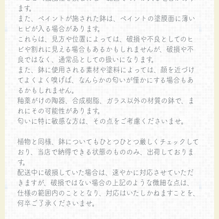
ます。
また、ペイントが施された鉢は、ペイントの塗膜面に薄い
ヒビが入る場合があります。
これらは、見方や位置によっては、破損や不良としてのヒ
ビや割れに見える場合もあるかもしれませんが、破損や不
良ではなく、通常品としての扱いになります。
また、鉢に使用される素材や塗料によっては、顔を近づけ
てよくよく嗅げば、なんらかの匂いが僅かにする場合もあ
るかもしれません。
釉薬がけの陶器、合成樹脂、ガラス以外の材質の鉢で、ま
れにその可能性があります。
匂いに特に敏感な方は、その点をご考慮くださいませ。
植物と同様、鉢についてもひとつひとつ厳しくチェックして
おり、当店で納得できる状態のもののみ、出荷しておりま
す。
配送中に破損していた場合は、速やかに対応させていただ
きますが、破損ではない場合の上記のような微細な点は、
仕様の範囲内のこととなり、対応はいたしかねますことを、
何卒ご了承くださいませ。