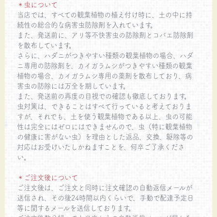
＊虫について
当店では、すべての観葉植物の植え付け時に、土の中に持
続性の総合的な病害虫防除剤を入れています。
また、発送前に、アリ等不快害虫の防除剤とコバエ防除剤
を散布しています。
さらに、ハダニがつきやすい種類の観葉植物の場合、ハダ
ニ専用の防除剤を、カイガラムシがつきやすい種類の観葉
植物の場合、カイガラムシ専用の薬剤を散布しており、病
害虫の防除には万全を期しています。
また、発送前の再度の目視での確認も徹底しております。
虫対策は、できることはすべて行っていると考えておりま
すが、それでも、土を使う観葉植物である以上、虫の可能
性は完全にはゼロにはできませんので、虫（特に観葉植物
の健康に害がない虫）を理由とした返品、交換、駆除等の
対応はお受けいたしかねますことを、何卒ご了承くださ
い。
＊ご注文後について
ご注文後は、ご注文と同時に注文確認の自動返信メールが
送信され、その後24時間以内くらいで、手動で配達予定日
等に関するメールを送信しております。