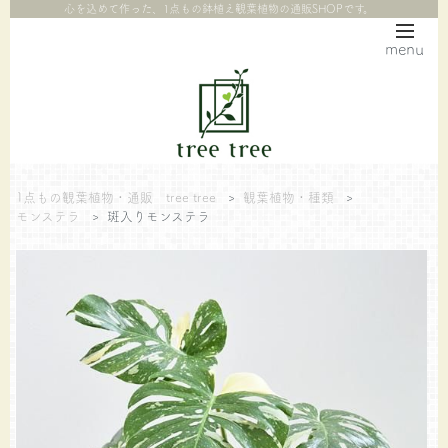
心を込めて作った、1点もの鉢植え観葉植物の通販SHOPです。
menu
1点もの観葉植物・通販 tree tree
>
観葉植物・種類
>
モンステラ
>
斑入りモンステラ