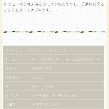
その点、植え替え済みのほうが安心ですし、長期的に見る
ととてもリーズナブルです。
モンステラ・デリシオーサ・タイコンステレーション
科・属
サトイモ科モンステラ属 常緑半蔓性多年草
原産地
熱帯アメリカ
耐寒温度
5℃以上
光
明るい半日陰
置き場所
室内の明るい所～暗くない所
水遣り
やや湿り気を好む