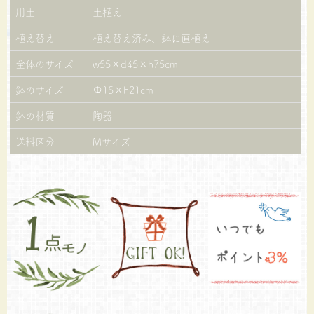
用土
土植え
植え替え
植え替え済み、鉢に直植え
全体のサイズ
w55×d45×h75cm
鉢のサイズ
Φ15×h21cm
鉢の材質
陶器
送料区分
Mサイズ