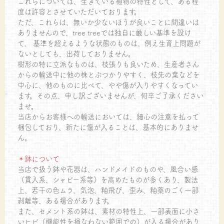
これらについては、生きている植物の特性として、ある程
度は許容とさせていただいております。
ただ、これらは、無いか少ないほうが良いことに間違いは
ありませんので、tree treeでは独自に厳しい基準を設け
て、 基準を超えるような状態のものは、例え生育上問題が
ないとしても、出荷しておりません。
樹形の特に立派なものは、枝張りも良いため、生産者さん
からの輸送中に他の株とぶつかりやすく、枝先の葉などを
中心に、他のものに比べて、やや傷が入りやすくなってい
ます。その点、申し訳ございませんが、何卒ご了承ください
ませ。
当店からお客様への輸送においては、細心の注意を払って
梱包しており、新たに傷が入ることは、基本的にありませ
ん。
＊鉢について
当店で扱う鉢や花器は、ハンドメイドのものや、風合い感
（貫入系、シャビー系等）を高めたものが多くあり、製法
上、若干の色ムラ、気泡、釉飛び、歪み、釉薬のごく一部
剥離等、ある場合があります。
また、セメント系の鉢は、素材の特性上、一部表面に小さ
いヒビ（機能性を損なわない範囲での）が入る場合があり