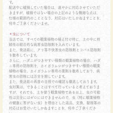
す。
配送中に破損していた場合は、速やかに対応させていただ
きますが、破損ではない場合の上記のような微細な点は、
仕様の範囲内のこととなり、対応はいたしかねますことを、
何卒ご了承くださいませ。
＊虫について
当店では、すべての観葉植物の植え付け時に、土の中に持
続性の総合的な病害虫防除剤を入れています。
また、発送前に、アリ等不快害虫の防除剤とコバエ防除剤
を散布しています。
さらに、ハダニがつきやすい種類の観葉植物の場合、ハダ
ニ専用の防除剤を、カイガラムシがつきやすい種類の観葉
植物の場合、カイガラムシ専用の薬剤を散布しており、病
害虫の防除には万全を期しています。
また、発送前の再度の目視での確認も徹底しております。
虫対策は、できることはすべて行っていると考えておりま
すが、それでも、土を使う観葉植物である以上、虫の可能
性は完全にはゼロにはできませんので、虫（特に観葉植物
の健康に害がない虫）を理由とした返品、交換、駆除等の
対応はお受けいたしかねますことを、何卒ご了承くださ