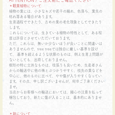
＊観葉植物について
植物の葉には、小さなキズや若干の縮れ、色落ち、葉先の
枯れ等ある場合があります。
生育過程でできたり、古めの葉の老化現象としてできたり
します。
これらについては、生きている植物の特性として、ある程
度は許容とさせていただいております。
ただ、これらは、無いか少ないほうが良いことに間違いは
ありませんので、tree treeでは独自に厳しい基準を設け
て、 基準を超えるような状態のものは、例え生育上問題が
ないとしても、出荷しておりません。
樹形の特に立派なものは、枝張りも良いため、生産者さん
からの輸送中に他の株とぶつかりやすく、枝先の葉などを
中心に、他のものに比べて、やや傷が入りやすくなってい
ます。その点、申し訳ございませんが、何卒ご了承ください
ませ。
当店からお客様への輸送においては、細心の注意を払って
梱包しており、新たに傷が入ることは、基本的にありませ
ん。
＊鉢について