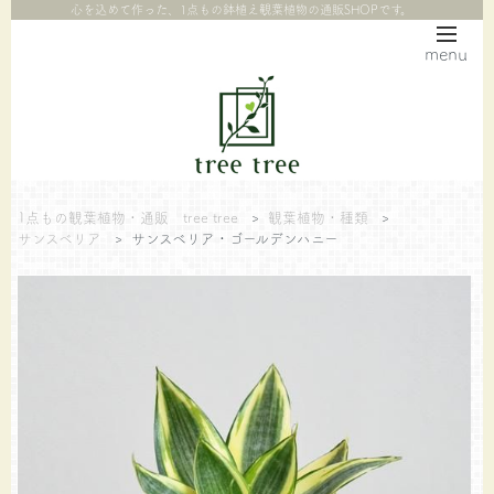
心を込めて作った、1点もの鉢植え観葉植物の通販SHOPです。
menu
1点もの観葉植物・通販 tree tree
>
観葉植物・種類
>
サンスベリア
>
サンスベリア・ゴールデンハニー