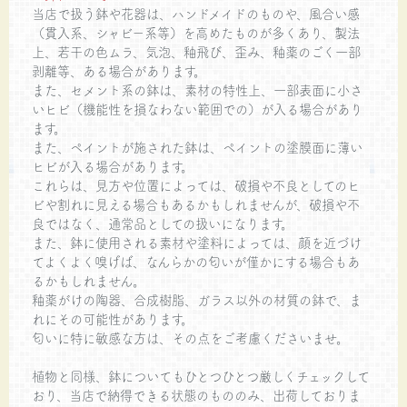
当店で扱う鉢や花器は、ハンドメイドのものや、風合い感
（貫入系、シャビー系等）を高めたものが多くあり、製法
上、若干の色ムラ、気泡、釉飛び、歪み、釉薬のごく一部
剥離等、ある場合があります。
また、セメント系の鉢は、素材の特性上、一部表面に小さ
いヒビ（機能性を損なわない範囲での）が入る場合があり
ます。
また、ペイントが施された鉢は、ペイントの塗膜面に薄い
ヒビが入る場合があります。
これらは、見方や位置によっては、破損や不良としてのヒ
ビや割れに見える場合もあるかもしれませんが、破損や不
良ではなく、通常品としての扱いになります。
また、鉢に使用される素材や塗料によっては、顔を近づけ
てよくよく嗅げば、なんらかの匂いが僅かにする場合もあ
るかもしれません。
釉薬がけの陶器、合成樹脂、ガラス以外の材質の鉢で、ま
れにその可能性があります。
匂いに特に敏感な方は、その点をご考慮くださいませ。
植物と同様、鉢についてもひとつひとつ厳しくチェックして
おり、当店で納得できる状態のもののみ、出荷しておりま