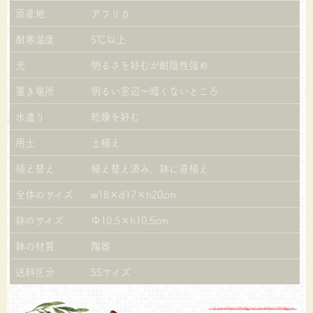
原産地
アフリカ
耐寒温度
5℃以上
光
明るさを好むが耐陰性強め
置き場所
明るい窓辺～暗くないところ
水遣り
乾燥を好む
用土
土植え
植え替え
植え替え済み、鉢に直植え
全体のサイズ
w18×d17×h20cm
鉢のサイズ
Φ10.5×h10.5cm
鉢の材質
陶器
送料区分
SSサイズ