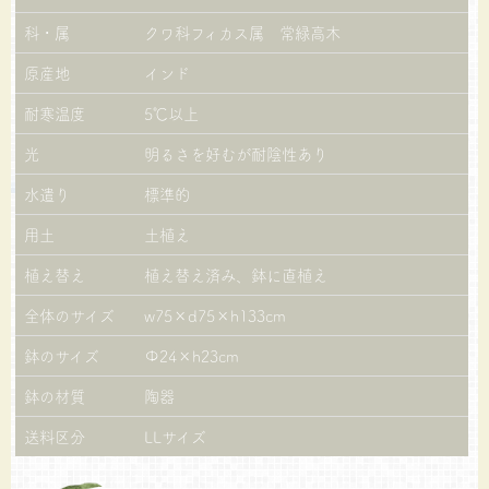
科・属
クワ科フィカス属 常緑高木
原産地
インド
耐寒温度
5℃以上
光
明るさを好むが耐陰性あり
水遣り
標準的
用土
土植え
植え替え
植え替え済み、鉢に直植え
全体のサイズ
w75×d75×h133cm
鉢のサイズ
Φ24×h23cm
鉢の材質
陶器
送料区分
LLサイズ