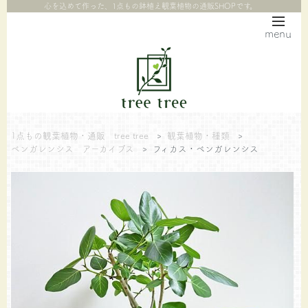
心を込めて作った、1点もの鉢植え観葉植物の通販SHOPです。
menu
1点もの観葉植物・通販 tree tree
>
観葉植物・種類
>
ベンガレンシス アーカイブス
>
フィカス・ベンガレンシス