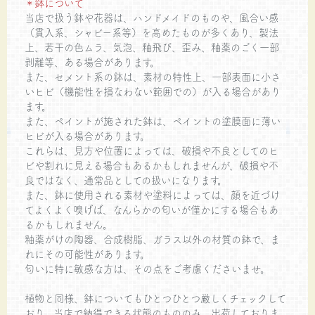
＊鉢について
当店で扱う鉢や花器は、ハンドメイドのものや、風合い感
（貫入系、シャビー系等）を高めたものが多くあり、製法
上、若干の色ムラ、気泡、釉飛び、歪み、釉薬のごく一部
剥離等、ある場合があります。
また、セメント系の鉢は、素材の特性上、一部表面に小さ
いヒビ（機能性を損なわない範囲での）が入る場合があり
ます。
また、ペイントが施された鉢は、ペイントの塗膜面に薄い
ヒビが入る場合があります。
これらは、見方や位置によっては、破損や不良としてのヒ
ビや割れに見える場合もあるかもしれませんが、破損や不
良ではなく、通常品としての扱いになります。
また、鉢に使用される素材や塗料によっては、顔を近づけ
てよくよく嗅げば、なんらかの匂いが僅かにする場合もあ
るかもしれません。
釉薬がけの陶器、合成樹脂、ガラス以外の材質の鉢で、ま
れにその可能性があります。
匂いに特に敏感な方は、その点をご考慮くださいませ。
植物と同様、鉢についてもひとつひとつ厳しくチェックして
おり、当店で納得できる状態のもののみ、出荷しておりま