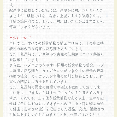
す。
配送中に破損していた場合は、速やかに対応させていただ
きますが、破損ではない場合の上記のような微細な点は、
仕様の範囲内のこととなり、対応はいたしかねますことを、
何卒ご了承くださいませ。
＊虫について
当店では、すべての観葉植物の植え付け時に、土の中に持
続性の総合的な病害虫防除剤を入れています。
また、発送前に、アリ等不快害虫の防除剤とコバエ防除剤
を散布しています。
さらに、ハダニがつきやすい種類の観葉植物の場合、ハダ
ニ専用の防除剤を、カイガラムシがつきやすい種類の観葉
植物の場合、カイガラムシ専用の薬剤を散布しており、病
害虫の防除には万全を期しています。
また、発送前の再度の目視での確認も徹底しております。
虫対策は、できることはすべて行っていると考えておりま
すが、それでも、土を使う観葉植物である以上、虫の可能
性は完全にはゼロにはできませんので、虫（特に観葉植物
の健康に害がない虫）を理由とした返品、交換、駆除等の
対応はお受けいたしかねますことを、何卒ご了承くださ