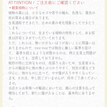
ATTENTION / ご注文前にご確認ください
＊観葉植物について
植物の葉には、小さなキズや若干の縮れ、色落ち、葉先の
枯れ等ある場合があります。
生育過程でできたり、古めの葉の老化現象としてできたり
します。
これらについては、生きている植物の特性として、ある程
度は許容とさせていただいております。
ただ、これらは、無いか少ないほうが良いことに間違いは
ありませんので、tree treeでは独自に厳しい基準を設け
て、 基準を超えるような状態のものは、例え生育上問題が
ないとしても、出荷しておりません。
樹形の特に立派なものは、枝張りも良いため、生産者さん
からの輸送中に他の株とぶつかりやすく、枝先の葉などを
中心に、他のものに比べて、やや傷が入りやすくなってい
ます。その点、申し訳ございませんが、何卒ご了承ください
ませ。
当店からお客様への輸送においては、細心の注意を払って
梱包しており、新たに傷が入ることは、基本的にありませ
ん。