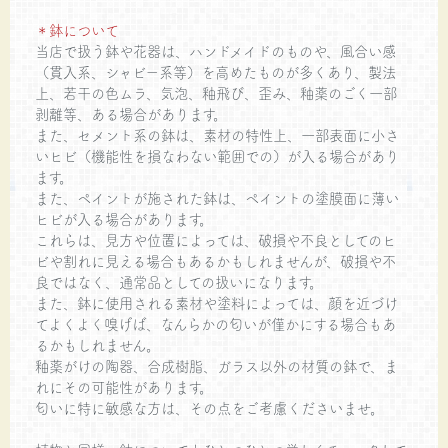
＊鉢について
当店で扱う鉢や花器は、ハンドメイドのものや、風合い感
（貫入系、シャビー系等）を高めたものが多くあり、製法
上、若干の色ムラ、気泡、釉飛び、歪み、釉薬のごく一部
剥離等、ある場合があります。
また、セメント系の鉢は、素材の特性上、一部表面に小さ
いヒビ（機能性を損なわない範囲での）が入る場合があり
ます。
また、ペイントが施された鉢は、ペイントの塗膜面に薄い
ヒビが入る場合があります。
これらは、見方や位置によっては、破損や不良としてのヒ
ビや割れに見える場合もあるかもしれませんが、破損や不
良ではなく、通常品としての扱いになります。
また、鉢に使用される素材や塗料によっては、顔を近づけ
てよくよく嗅げば、なんらかの匂いが僅かにする場合もあ
るかもしれません。
釉薬がけの陶器、合成樹脂、ガラス以外の材質の鉢で、ま
れにその可能性があります。
匂いに特に敏感な方は、その点をご考慮くださいませ。