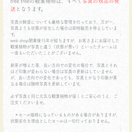
tree treeの観葉植物は、すべて
写真の現品の発
送
となります。
写真の鮮度についても厳格な管理を行っており、万が一、
写真よりも状態が劣化した場合は即時販売を停止していま
す。
web shop開業後15年が経ちますが、お客さまにお届けした
観葉植物が写真と違う（状態が悪い）といったクレームは
一度もいただいたことがございません。
新芽が増えた等、良い方向での変化の場合で、写真とそれ
ほど印象が変わらない場合は写真の更新はしていません
が、良い方向での変化であっても、写真とかなり印象が異
なる場合は随時写真を更新しています。
必ず写真と同じ元気な観葉植物が届くとご安心のうえ、ご
注文くださいませ。
＊セール価格になっているものがある場合がありますが、
状態劣化を理由としたセールは一切行っておりません。