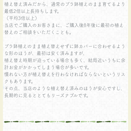
植え替え済みだから、通常のプラ鉢植えのまま育てるより
最低2倍以上長持ちします。
（平均3倍以上）
当店でご購入のお客さまに、ご購入後8年後に最初の植え
替えのご相談をいただくことも。
プラ鉢植えのまま植え替えせずに鉢カバーに合わせるよう
な形のほうが、最初は安く済みますが、
植え替え時期が迫っている場合も多く、結局近いうちに余
計お金がかかってしまう場合が多いです。
慣れない方が植え替えを行わなければならないというリス
クもあります。
その点、当店のような植え替え済みのほうが安心ですし、
長期的に見るととてもリーズナブルです。