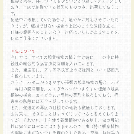
植物と同様、鉢についてもひとつひとつ厳しくチェックして
おり、当店で納得できる状態のもののみ、出荷しておりま
す。
配送中に破損していた場合は、速やかに対応させていただ
きますが、破損ではない場合の上記のような微細な点は、
仕様の範囲内のこととなり、対応はいたしかねますことを、
何卒ご了承くださいませ。
＊虫について
当店では、すべての観葉植物の植え付け時に、土の中に持
続性の総合的な病害虫防除剤を入れています。
また、発送前に、アリ等不快害虫の防除剤とコバエ防除剤
を散布しています。
さらに、ハダニがつきやすい種類の観葉植物の場合、ハダ
ニ専用の防除剤を、カイガラムシがつきやすい種類の観葉
植物の場合、カイガラムシ専用の薬剤を散布しており、病
害虫の防除には万全を期しています。
また、発送前の再度の目視での確認も徹底しております。
虫対策は、できることはすべて行っていると考えておりま
すが、それでも、土を使う観葉植物である以上、虫の可能
性は完全にはゼロにはできませんので、虫（特に観葉植物
の健康に害がない虫）を理由とした返品、交換、駆除等の