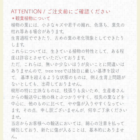
ATTENTION / ご注文前にご確認ください
＊観葉植物について
植物の葉には、小さなキズや若干の縮れ、色落ち、葉先の
枯れ等ある場合があります。
生育過程でできたり、古めの葉の老化現象としてできたり
します。
これらについては、生きている植物の特性として、ある程
度は許容とさせていただいております。
ただ、これらは、無いか少ないほうが良いことに間違いは
ありませんので、tree treeでは独自に厳しい基準を設け
て、 基準を超えるような状態のものは、例え生育上問題が
ないとしても、出荷しておりません。
樹形の特に立派なものは、枝張りも良いため、生産者さん
からの輸送中に他の株とぶつかりやすく、枝先の葉などを
中心に、他のものに比べて、やや傷が入りやすくなってい
ます。その点、申し訳ございませんが、何卒ご了承ください
ませ。
当店からお客様への輸送においては、細心の注意を払って
梱包しており、新たに傷が入ることは、基本的にありませ
ん。