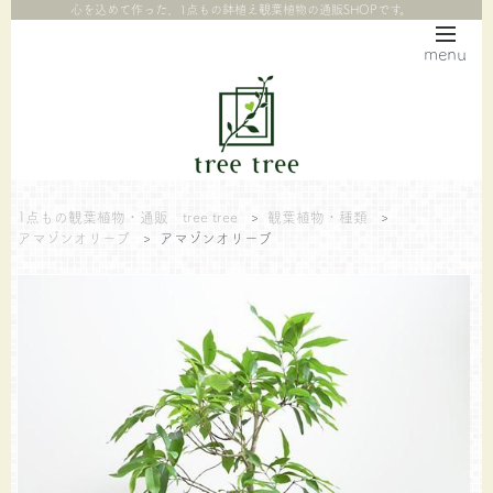
心を込めて作った、1点もの鉢植え観葉植物の通販SHOPです。
menu
1点もの観葉植物・通販 tree tree
>
観葉植物・種類
>
アマゾンオリーブ
>
アマゾンオリーブ