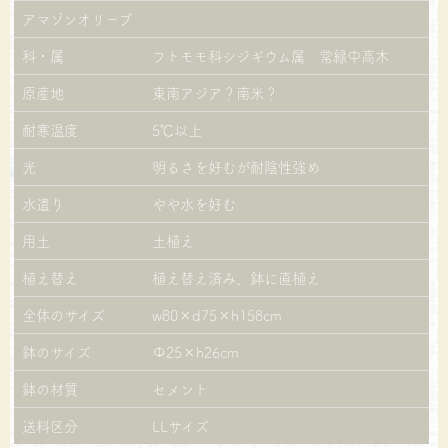
アマゾンオリーブ
科・属
フトモモ科シジギウム属 常緑中高木
原産地
東南アジア？南米？
耐寒温度
5℃以上
光
明るさを好むが耐陰性強め
水遣り
やや水を好む
用土
土植え
植え替え
植え替え済み、鉢に直植え
全体のサイズ
w80×d75×h158cm
鉢のサイズ
Φ25×h26cm
鉢の材質
セメント
送料区分
LLサイズ