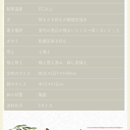
耐寒温度
5℃以上
光
明るさを好むが耐陰性強め
置き場所
室内の窓辺の明るいところ～暗くないところ
水やり
乾燥気味を好む
用土
土植え
植え替え
植え替え済み、鉢に直植え
全体のサイズ
W35×D27×H49cm
鉢のサイズ
Φ12×h12cm
鉢の材質
陶器
送料区分
Sサイズ