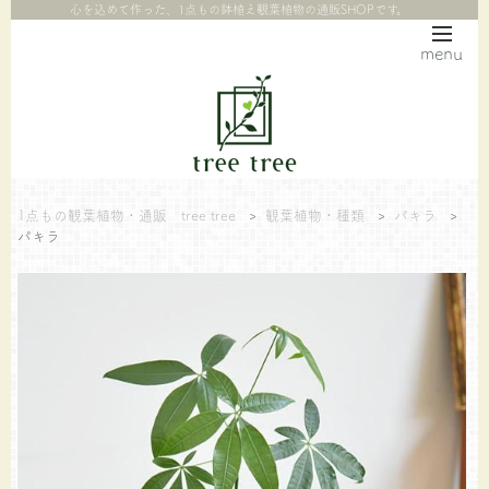
心を込めて作った、1点もの鉢植え観葉植物の通販SHOPです。
menu
1点もの観葉植物・通販 tree tree
>
観葉植物・種類
>
パキラ
>
パキラ