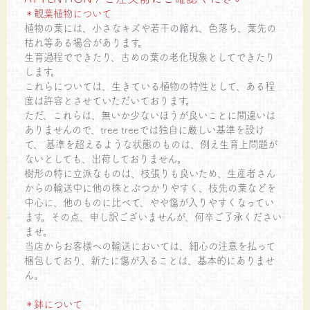
＊観葉植物について
植物の葉には、小さなキズや若干の縮れ、色落ち、葉先の
枯れ等ある場合があります。
生育過程でできたり、古めの葉の老化現象としてできたり
します。
これらについては、生きている植物の特性として、ある程
度は許容とさせていただいております。
ただ、これらは、無いか少ないほうが良いことに間違いは
ありませんので、tree treeでは独自に厳しい基準を設け
て、 基準を超えるような状態のものは、例え生育上問題が
ないとしても、出荷しておりません。
樹形の特に立派なものは、枝張りも良いため、生産者さん
からの輸送中に他の株とぶつかりやすく、枝先の葉などを
中心に、他のものに比べて、やや傷が入りやすくなってい
ます。その点、申し訳ございませんが、何卒ご了承ください
ませ。
当店からお客様への輸送においては、細心の注意を払って
梱包しており、新たに傷が入ることは、基本的にありませ
ん。
＊鉢について