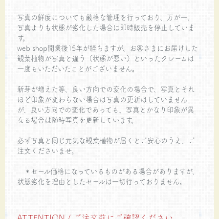
写真の鮮度についても厳格な管理を行っており、万が一、
写真よりも状態が劣化した場合は即時販売を停止していま
す。
web shop開業後15年が経ちますが、お客さまにお届けした
観葉植物が写真と違う（状態が悪い）といったクレームは
一度もいただいたことがございません。
新芽が増えた等、良い方向での変化の場合で、写真とそれ
ほど印象が変わらない場合は写真の更新はしていません
が、良い方向での変化であっても、写真とかなり印象が異
なる場合は随時写真を更新しています。
必ず写真と同じ元気な観葉植物が届くとご安心のうえ、ご
注文くださいませ。
＊セール価格になっているものがある場合がありますが、
状態劣化を理由としたセールは一切行っておりません。
ATTENTION / ご注文前にご確認ください