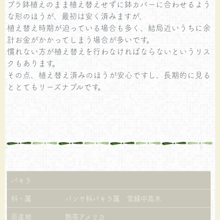
プラ鉢植えのまま植え替えせずに鉢カバーに合わせるよう
な形のほうが、最初は安く済みますが、
植え替え時期が迫っている場合も多く、結局近いうちに余
計お金がかかってしまう場合が多いです。
慣れない方が植え替えを行わなければならないというリス
クもあります。
その点、植え替え済みのほうが安心ですし、長期的に見る
ととてもリーズナブルです。
パキラ
科・属
パンヤ科パキラ属 常緑中高木
原産地
熱帯アメリカ