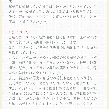
す。
配送中に破損していた場合は、速やかに対応させていただ
きますが、破損ではない場合の上記のような微細な点は、
仕様の範囲内のこととなり、対応はいたしかねますことを、
何卒ご了承くださいませ。
＊虫について
当店では、すべての観葉植物の植え付け時に、土の中に持
続性の総合的な病害虫防除剤を入れています。
また、発送前に、アリ等不快害虫の防除剤とコバエ防除剤
を散布しています。
さらに、ハダニがつきやすい種類の観葉植物の場合、ハダ
ニ専用の防除剤を、カイガラムシがつきやすい種類の観葉
植物の場合、カイガラムシ専用の薬剤を散布しており、病
害虫の防除には万全を期しています。
また、発送前の再度の目視での確認も徹底しております。
虫対策は、できることはすべて行っていると考えておりま
すが、それでも、土を使う観葉植物である以上、虫の可能
性は完全にはゼロにはできませんので、虫（特に観葉植物
の健康に害がない虫）を理由とした返品、交換、駆除等の
対応はお受けいたしかねますことを、何卒ご了承くださ
い。