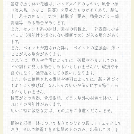
当店で扱う鉢や花器は、ハンドメイドのものや、風合い感
（貫入系、シャビー系等）を高めたものが多くあり、製法
上、若干の色ムラ、気泡、釉飛び、歪み、釉薬のごく一部
剥離等、ある場合があります。
また、セメント系の鉢は、素材の特性上、一部表面に小さ
いヒビ（機能性を損なわない範囲での）が入る場合があり
ます。
また、ペイントが施された鉢は、ペイントの塗膜面に薄い
ヒビが入る場合があります。
これらは、見方や位置によっては、破損や不良としてのヒ
ビや割れに見える場合もあるかもしれませんが、破損や不
良ではなく、通常品としての扱いになります。
また、鉢に使用される素材や塗料によっては、顔を近づけ
てよくよく嗅げば、なんらかの匂いが僅かにする場合もあ
るかもしれません。
釉薬がけの陶器、合成樹脂、ガラス以外の材質の鉢で、ま
れにその可能性があります。
匂いに特に敏感な方は、その点をご考慮くださいませ。
植物と同様、鉢についてもひとつひとつ厳しくチェックして
おり、当店で納得できる状態のもののみ、出荷しておりま