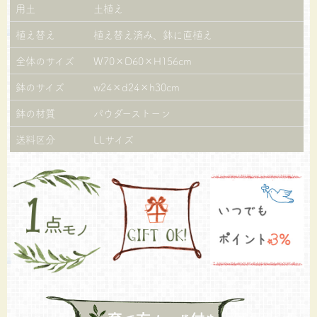
用土
土植え
植え替え
植え替え済み、鉢に直植え
全体のサイズ
W70×D60×H156cm
鉢のサイズ
w24×d24×h30cm
鉢の材質
パウダーストーン
送料区分
LLサイズ