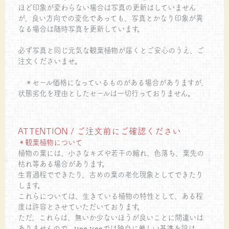
ほど印象が変わらない場合は写真の更新はしていません
が、良い方向での変化であっても、写真とかなり印象が異
なる場合は随時写真を更新しています。
必ず写真と同じ元気な観葉植物が届くとご安心のうえ、ご
注文くださいませ。
＊セール価格になっているものがある場合がありますが、
状態劣化を理由としたセールは一切行っておりません。
ATTENTION / ご注文前にご確認ください
＊観葉植物について
植物の葉には、小さなキズや若干の縮れ、色落ち、葉先の
枯れ等ある場合があります。
生育過程でできたり、古めの葉の老化現象としてできたり
します。
これらについては、生きている植物の特性として、ある程
度は許容とさせていただいております。
ただ、これらは、無いか少ないほうが良いことに間違いは
ありませんので、tree treeでは独自に厳しい基準を設け