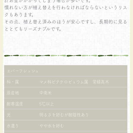
計お金がかかってしまう場合が多いです。
慣れない方が植え替えを行わなければならないというリス
クもあります。
その点、植え替え済みのほうが安心ですし、長期的に見る
ととてもリーズナブルです。
エバーフレッシュ
科・属
マメ科ピテケロビュウム属 常緑高木
原産地
中南米
耐寒温度
5℃以上
光
明るさを好むが耐陰性あり
水遣り
やや水を好む