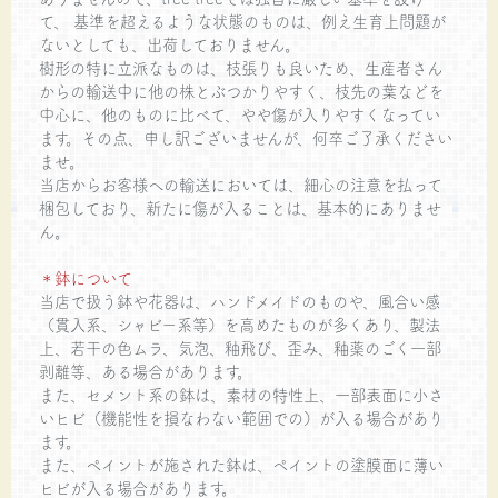
て、 基準を超えるような状態のものは、例え生育上問題が
ないとしても、出荷しておりません。
樹形の特に立派なものは、枝張りも良いため、生産者さん
からの輸送中に他の株とぶつかりやすく、枝先の葉などを
中心に、他のものに比べて、やや傷が入りやすくなってい
ます。その点、申し訳ございませんが、何卒ご了承ください
ませ。
当店からお客様への輸送においては、細心の注意を払って
梱包しており、新たに傷が入ることは、基本的にありませ
ん。
＊鉢について
当店で扱う鉢や花器は、ハンドメイドのものや、風合い感
（貫入系、シャビー系等）を高めたものが多くあり、製法
上、若干の色ムラ、気泡、釉飛び、歪み、釉薬のごく一部
剥離等、ある場合があります。
また、セメント系の鉢は、素材の特性上、一部表面に小さ
いヒビ（機能性を損なわない範囲での）が入る場合があり
ます。
また、ペイントが施された鉢は、ペイントの塗膜面に薄い
ヒビが入る場合があります。