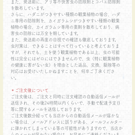
また、発送前に、アリ等不快害虫の防除剤とコバエ防除剤
を散布しています。
さらに、ハダニがつきやすい種類の観葉植物の場合、ハダ
ニ専用の防除剤を、カイガラムシがつきやすい種類の観葉
植物の場合、カイガラムシ専用の薬剤を散布しており、病
害虫の防除には万全を期しています。
また、発送前の再度の目視での確認も徹底しております。
虫対策は、できることはすべて行っていると考えておりま
すが、それでも、土を使う観葉植物である以上、虫の可能
性は完全にはゼロにはできませんので、虫（特に観葉植物
の健康に害がない虫）を理由とした返品、交換、駆除等の
対応はお受けいたしかねますことを、何卒ご了承くださ
い。
＊ご注文後について
ご注文後は、ご注文と同時に注文確認の自動返信メールが
送信され、その後24時間以内くらいで、手動で配達予定日
等に関するメールを送信しております。
ご注文後数分経っても当店からの自動返信メールが届かな
い場合は、メールアドレスに誤りがある、メールフィルター
に弾かれてしまっている等の可能性がありますので、当店か
らのメールが届かない場合は、お早めにご連絡くださいま