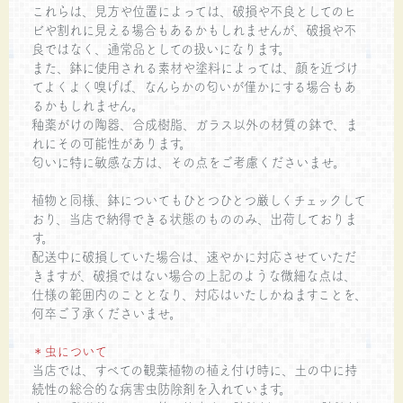
これらは、見方や位置によっては、破損や不良としてのヒ
ビや割れに見える場合もあるかもしれませんが、破損や不
良ではなく、通常品としての扱いになります。
また、鉢に使用される素材や塗料によっては、顔を近づけ
てよくよく嗅げば、なんらかの匂いが僅かにする場合もあ
るかもしれません。
釉薬がけの陶器、合成樹脂、ガラス以外の材質の鉢で、ま
れにその可能性があります。
匂いに特に敏感な方は、その点をご考慮くださいませ。
植物と同様、鉢についてもひとつひとつ厳しくチェックして
おり、当店で納得できる状態のもののみ、出荷しておりま
す。
配送中に破損していた場合は、速やかに対応させていただ
きますが、破損ではない場合の上記のような微細な点は、
仕様の範囲内のこととなり、対応はいたしかねますことを、
何卒ご了承くださいませ。
＊虫について
当店では、すべての観葉植物の植え付け時に、土の中に持
続性の総合的な病害虫防除剤を入れています。