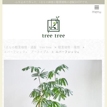
心を込めて作った、1点もの鉢植え観葉植物の通販SHOPです。
menu
1点もの観葉植物・通販 tree tree
>
観葉植物・種類
>
エバーフレッシュ アーカイブス
>
エバーフレッシュ