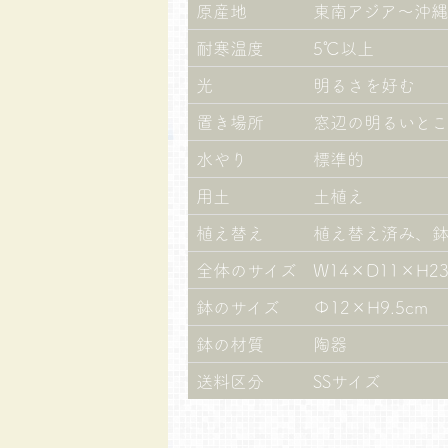
原産地
東南アジア～沖縄
耐寒温度
5℃以上
光
明るさを好む
置き場所
窓辺の明るいと
水やり
標準的
用土
土植え
植え替え
植え替え済み、
全体のサイズ
W14×D11×H23
鉢のサイズ
Φ12×H9.5cm
鉢の材質
陶器
送料区分
SSサイズ