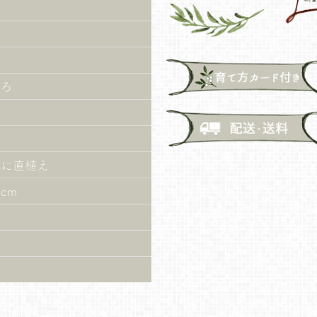
ころ
鉢に直植え
cm