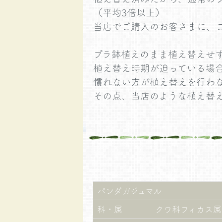
（平均3倍以上）
当店でご購入のお客さまに、
プラ鉢植えのまま植え替えせ
植え替え時期が迫っている場
慣れない方が植え替えを行わ
その点、当店のような植え替
パンダガジュマル
科・属
クワ科フィカス属