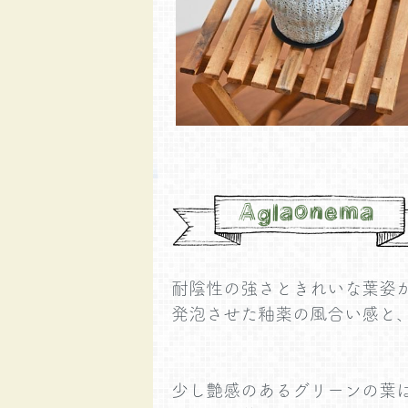
耐陰性の強さときれいな葉姿
発泡させた釉薬の風合い感と
少し艶感のあるグリーンの葉