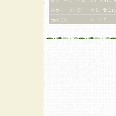
鉢カバーのサイズ
Φ11×h10c
鉢カバーの材質
陶器、受皿は
送料区分
SSサイズ