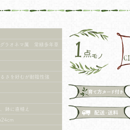
グラオネマ属 常緑多年草
るさを好むが耐陰性強
、鉢に直植え
h24cm