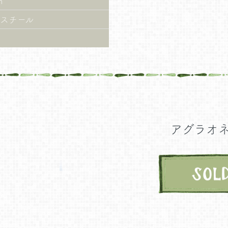
m
スチール
アグラオ