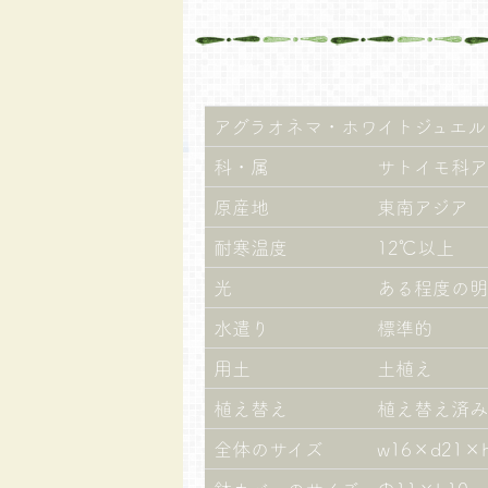
アグラオネマ・ホワイトジュエル
科・属
サトイモ科ア
原産地
東南アジア
耐寒温度
12℃以上
光
ある程度の明
水遣り
標準的
用土
土植え
植え替え
植え替え済み
全体のサイズ
w16×d21×