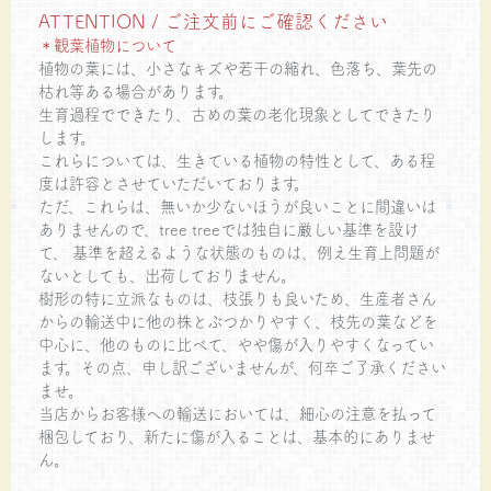
ATTENTION / ご注文前にご確認ください
＊観葉植物について
植物の葉には、小さなキズや若干の縮れ、色落ち、葉先の
枯れ等ある場合があります。
生育過程でできたり、古めの葉の老化現象としてできたり
します。
これらについては、生きている植物の特性として、ある程
度は許容とさせていただいております。
ただ、これらは、無いか少ないほうが良いことに間違いは
ありませんので、tree treeでは独自に厳しい基準を設け
て、 基準を超えるような状態のものは、例え生育上問題が
ないとしても、出荷しておりません。
樹形の特に立派なものは、枝張りも良いため、生産者さん
からの輸送中に他の株とぶつかりやすく、枝先の葉などを
中心に、他のものに比べて、やや傷が入りやすくなってい
ます。その点、申し訳ございませんが、何卒ご了承ください
ませ。
当店からお客様への輸送においては、細心の注意を払って
梱包しており、新たに傷が入ることは、基本的にありませ
ん。