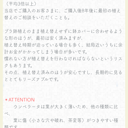
（平均3倍以上）
当店でご購入のお客さまに、ご購入後8年後に最初の植え
替えのご相談をいただくことも。
プラ鉢植えのまま植え替えせずに鉢カバーに合わせるよう
な形のほうが、最初は安く済みますが、
植え替え時期が迫っている場合も多く、結局近いうちに余
計お金がかかってしまう場合が多いです。
慣れない方が植え替えを行わなければならないというリス
クもあります。
その点、植え替え済みのほうが安心ですし、長期的に見る
ととてもリーズナブルです。
＊ATTENTION
ウンベラータは葉が大きく薄いため、他の種類に比
べ、
葉に傷（小さな穴や破れ、茶変等）がつきやすい種
類です。