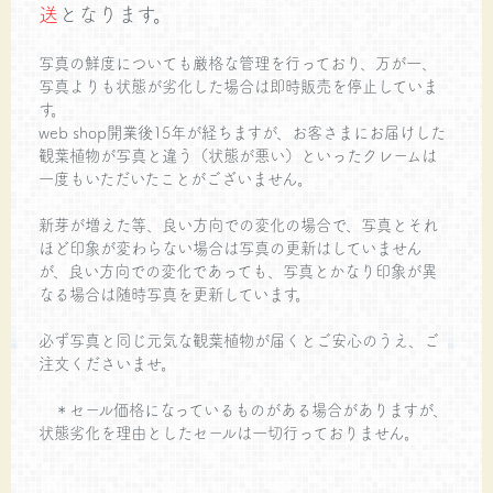
送
となります。
写真の鮮度についても厳格な管理を行っており、万が一、
写真よりも状態が劣化した場合は即時販売を停止していま
す。
web shop開業後15年が経ちますが、お客さまにお届けした
観葉植物が写真と違う（状態が悪い）といったクレームは
一度もいただいたことがございません。
新芽が増えた等、良い方向での変化の場合で、写真とそれ
ほど印象が変わらない場合は写真の更新はしていません
が、良い方向での変化であっても、写真とかなり印象が異
なる場合は随時写真を更新しています。
必ず写真と同じ元気な観葉植物が届くとご安心のうえ、ご
注文くださいませ。
＊セール価格になっているものがある場合がありますが、
状態劣化を理由としたセールは一切行っておりません。