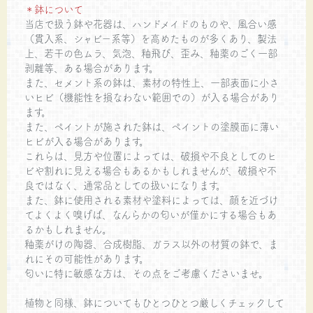
＊鉢について
当店で扱う鉢や花器は、ハンドメイドのものや、風合い感
（貫入系、シャビー系等）を高めたものが多くあり、製法
上、若干の色ムラ、気泡、釉飛び、歪み、釉薬のごく一部
剥離等、ある場合があります。
また、セメント系の鉢は、素材の特性上、一部表面に小さ
いヒビ（機能性を損なわない範囲での）が入る場合があり
ます。
また、ペイントが施された鉢は、ペイントの塗膜面に薄い
ヒビが入る場合があります。
これらは、見方や位置によっては、破損や不良としてのヒ
ビや割れに見える場合もあるかもしれませんが、破損や不
良ではなく、通常品としての扱いになります。
また、鉢に使用される素材や塗料によっては、顔を近づけ
てよくよく嗅げば、なんらかの匂いが僅かにする場合もあ
るかもしれません。
釉薬がけの陶器、合成樹脂、ガラス以外の材質の鉢で、ま
れにその可能性があります。
匂いに特に敏感な方は、その点をご考慮くださいませ。
植物と同様、鉢についてもひとつひとつ厳しくチェックして