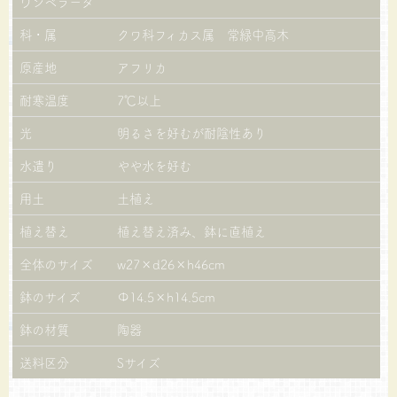
ウンベラータ
科・属
クワ科フィカス属 常緑中高木
原産地
アフリカ
耐寒温度
7℃以上
光
明るさを好むが耐陰性あり
水遣り
やや水を好む
用土
土植え
植え替え
植え替え済み、鉢に直植え
全体のサイズ
w27×d26×h46cm
鉢のサイズ
Φ14.5×h14.5cm
鉢の材質
陶器
送料区分
Sサイズ