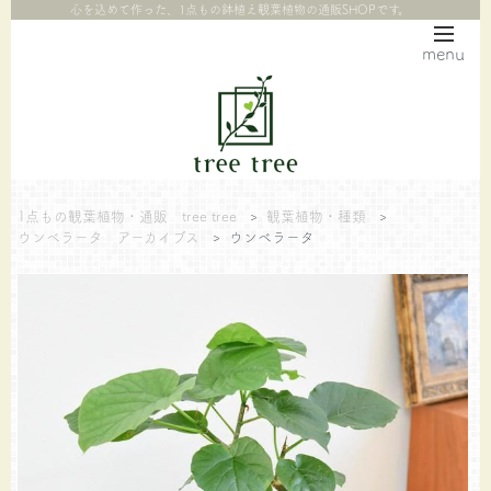
心を込めて作った、1点もの鉢植え観葉植物の通販SHOPです。
menu
1点もの観葉植物・通販 tree tree
>
観葉植物・種類
>
ウンベラータ アーカイブス
>
ウンベラータ