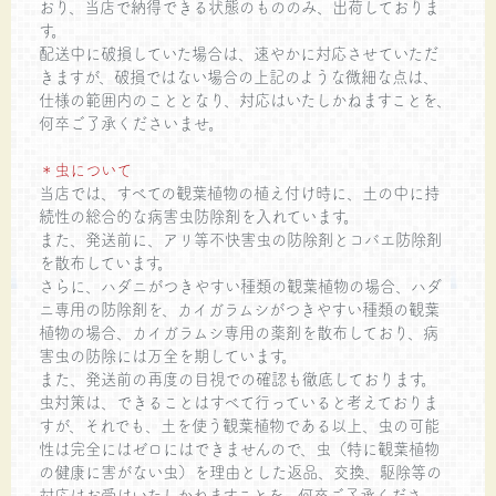
おり、当店で納得できる状態のもののみ、出荷しておりま
す。
配送中に破損していた場合は、速やかに対応させていただ
きますが、破損ではない場合の上記のような微細な点は、
仕様の範囲内のこととなり、対応はいたしかねますことを、
何卒ご了承くださいませ。
＊虫について
当店では、すべての観葉植物の植え付け時に、土の中に持
続性の総合的な病害虫防除剤を入れています。
また、発送前に、アリ等不快害虫の防除剤とコバエ防除剤
を散布しています。
さらに、ハダニがつきやすい種類の観葉植物の場合、ハダ
ニ専用の防除剤を、カイガラムシがつきやすい種類の観葉
植物の場合、カイガラムシ専用の薬剤を散布しており、病
害虫の防除には万全を期しています。
また、発送前の再度の目視での確認も徹底しております。
虫対策は、できることはすべて行っていると考えておりま
すが、それでも、土を使う観葉植物である以上、虫の可能
性は完全にはゼロにはできませんので、虫（特に観葉植物
の健康に害がない虫）を理由とした返品、交換、駆除等の
対応はお受けいたしかねますことを、何卒ご了承くださ