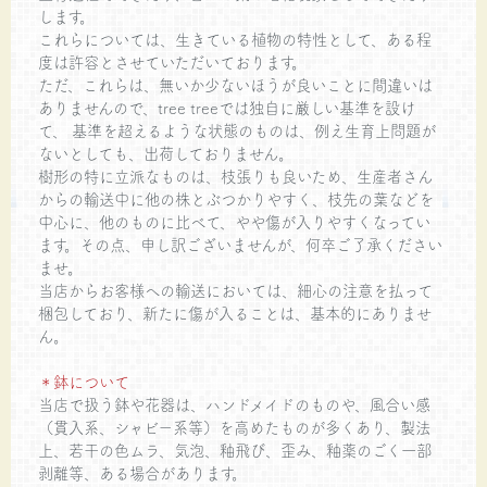
します。
これらについては、生きている植物の特性として、ある程
度は許容とさせていただいております。
ただ、これらは、無いか少ないほうが良いことに間違いは
ありませんので、tree treeでは独自に厳しい基準を設け
て、 基準を超えるような状態のものは、例え生育上問題が
ないとしても、出荷しておりません。
樹形の特に立派なものは、枝張りも良いため、生産者さん
からの輸送中に他の株とぶつかりやすく、枝先の葉などを
中心に、他のものに比べて、やや傷が入りやすくなってい
ます。その点、申し訳ございませんが、何卒ご了承ください
ませ。
当店からお客様への輸送においては、細心の注意を払って
梱包しており、新たに傷が入ることは、基本的にありませ
ん。
＊鉢について
当店で扱う鉢や花器は、ハンドメイドのものや、風合い感
（貫入系、シャビー系等）を高めたものが多くあり、製法
上、若干の色ムラ、気泡、釉飛び、歪み、釉薬のごく一部
剥離等、ある場合があります。