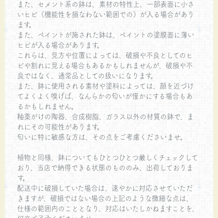
また、セメント系の鉢は、素材の特性上、一部表面に小さ
いヒビ（機能性を損なわない範囲での）が入る場合があり
ます。
また、ペイントが施された鉢は、ペイントの塗膜面に薄い
ヒビが入る場合があります。
これらは、見方や位置によっては、破損や不良としてのヒ
ビや割れに見える場合もあるかもしれませんが、破損や不
良ではなく、通常品としての扱いになります。
また、鉢に使用される素材や塗料によっては、顔を近づけ
てよくよく嗅げば、なんらかの匂いが僅かにする場合もあ
るかもしれません。
釉薬がけの陶器、合成樹脂、ガラス以外の材質の鉢で、ま
れにその可能性があります。
匂いに特に敏感な方は、その点をご考慮くださいませ。
植物と同様、鉢についてもひとつひとつ厳しくチェックして
おり、当店で納得できる状態のもののみ、出荷しておりま
す。
配送中に破損していた場合は、速やかに対応させていただ
きますが、破損ではない場合の上記のような微細な点は、
仕様の範囲内のこととなり、対応はいたしかねますことを、