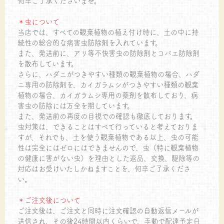
何卒ご了承くださいませ。
＊虫について
当店では、すべての観葉植物の植え付け時に、土の中に持
続性の総合的な病害虫防除剤を入れています。
また、発送前に、アリ等不快害虫の防除剤とコバエ防除剤
を散布しています。
さらに、ハダニがつきやすい種類の観葉植物の場合、ハダ
ニ専用の防除剤を、カイガラムシがつきやすい種類の観葉
植物の場合、カイガラムシ専用の薬剤を散布しており、病
害虫の防除には万全を期しています。
また、発送前の再度の目視での確認も徹底しております。
虫対策は、できることはすべて行っていると考えておりま
すが、それでも、土を使う観葉植物である以上、虫の可能
性は完全にはゼロにはできませんので、虫（特に観葉植物
の健康に害がない虫）を理由とした返品、交換、駆除等の
対応はお受けいたしかねますことを、何卒ご了承くださ
い。
＊ご注文後について
ご注文後は、ご注文と同時に注文確認の自動返信メールが
送信され、その後24時間以内くらいで、手動で配達予定日