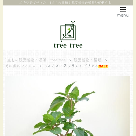
心を込めて作った、1点もの鉢植え観葉植物の通販SHOPです。
menu
1点もの観葉植物・通販 tree tree
>
観葉植物・種類
>
その他のフィカス
>
フィカス・アフリカンプリンス