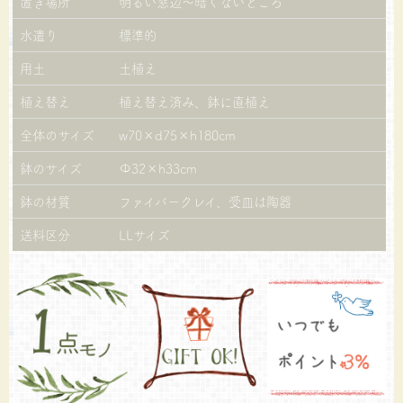
置き場所
明るい窓辺～暗くないところ
水遣り
標準的
用土
土植え
植え替え
植え替え済み、鉢に直植え
全体のサイズ
w70×d75×h180cm
鉢のサイズ
Φ32×h33cm
鉢の材質
ファイバークレイ、受皿は陶器
送料区分
LLサイズ