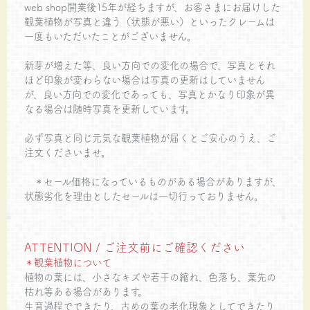
web shop開業後15年が経ちますが、お客さまにお届けした
観葉植物が写真と違う（状態が悪い）といったクレームは
一度もいただいたことがございません。
新芽が増えた等、良い方向での変化の場合で、写真とそれ
ほど印象が変わらない場合は写真の更新はしていません
が、良い方向での変化であっても、写真とかなり印象が異
なる場合は随時写真を更新しています。
必ず写真と同じ元気な観葉植物が届くとご安心のうえ、ご
注文くださいませ。
＊セール価格になっているものがある場合がありますが、
状態劣化を理由としたセールは一切行っておりません。
ATTENTION / ご注文前にご確認ください
＊観葉植物について
植物の葉には、小さなキズや若干の縮れ、色落ち、葉先の
枯れ等ある場合があります。
生育過程でできたり、古めの葉の老化現象としてできたり