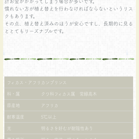
計お金がかかってしまう場合が多いです。
慣れない方が植え替えを行わなければならないというリス
クもあります。
その点、植え替え済みのほうが安心ですし、長期的に見る
ととてもリーズナブルです。
フィカス・アフリカンプリンス
科・属
クワ科フィカス属 常緑高木
原産地
アフリカ
耐寒温度
5℃以上
光
明るさを好むが耐陰性あり