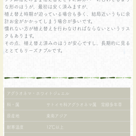
な形のほうが、最初は安く済みますが、
植え替え時期が迫っている場合も多く、結局近いうちに余
計お金がかかってしまう場合が多いです。
慣れない方が植え替えを行わなければならないというリス
クもあります。
その点、植え替え済みのほうが安心ですし、長期的に見る
ととてもリーズナブルです。
アグラオネマ・ホワイトジュエル
科・属
サトイモ科アグラオネマ属 常緑多年草
原産地
東南アジア
耐寒温度
12℃以上