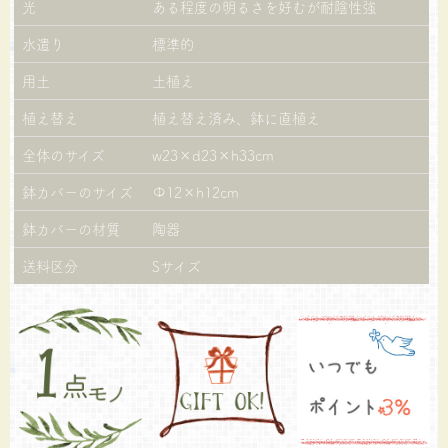
光
ある程度の明るさを好むが耐陰性強
水遣り
標準的
用土
土植え
植え替え
植え替え済み、鉢に直植え
全体のサイズ
w23×d23×h33cm
鉢カバーのサイズ
Φ12×h12cm
鉢カバーの材質
陶器
送料区分
Sサイズ