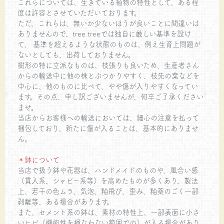
これらについては、生きている植物の特性として、ある程
度は許容とさせていただいております。
ただ、これらは、無いか少ないほうが良いことに間違いは
ありませんので、tree treeでは独自に厳しい基準を設け
て、 基準を超えるような状態のものは、例え生育上問題が
ないとしても、出荷しておりません。
樹形の特に立派なものは、枝張りも良いため、生産者さん
からの輸送中に他の株とぶつかりやすく、枝先の葉などを
中心に、他のものに比べて、やや傷が入りやすくなってい
ます。その点、申し訳ございませんが、何卒ご了承ください
ませ。
当店からお客様への輸送においては、細心の注意を払って
梱包しており、新たに傷が入ることは、基本的にありませ
ん。
＊鉢について
当店で扱う鉢や花器は、ハンドメイドのものや、風合い感
（貫入系、シャビー系等）を高めたものが多くあり、製法
上、若干の色ムラ、気泡、釉飛び、歪み、釉薬のごく一部
剥離等、ある場合があります。
また、セメント系の鉢は、素材の特性上、一部表面に小さ
いヒビ（機能性を損なわない範囲での）が入る場合があり