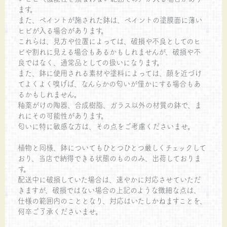
ます。
また、ペイントが施された鉢は、ペイントの塗膜面に薄い
ヒビが入る場合があります。
これらは、見方や位置によっては、破損や不良としてのヒ
ビや割れに見える場合もあるかもしれませんが、破損や不
良ではなく、通常品としての扱いになります。
また、鉢に使用される素材や塗料によっては、顔を近づけ
てよくよく嗅げば、なんらかの匂いが僅かにする場合もあ
るかもしれません。
釉薬がけの陶器、合成樹脂、ガラス以外の材質の鉢で、ま
れにその可能性があります。
匂いに特に敏感な方は、その点をご考慮くださいませ。
植物と同様、鉢についてもひとつひとつ厳しくチェックして
おり、当店で納得できる状態のもののみ、出荷しておりま
す。
配送中に破損していた場合は、速やかに対応させていただ
きますが、破損ではない場合の上記のような微細な点は、
仕様の範囲内のこととなり、対応はいたしかねますことを、
何卒ご了承くださいませ。