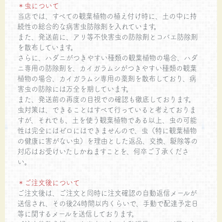
＊虫について
当店では、すべての観葉植物の植え付け時に、土の中に持
続性の総合的な病害虫防除剤を入れています。
また、発送前に、アリ等不快害虫の防除剤とコバエ防除剤
を散布しています。
さらに、ハダニがつきやすい種類の観葉植物の場合、ハダ
ニ専用の防除剤を、カイガラムシがつきやすい種類の観葉
植物の場合、カイガラムシ専用の薬剤を散布しており、病
害虫の防除には万全を期しています。
また、発送前の再度の目視での確認も徹底しております。
虫対策は、できることはすべて行っていると考えておりま
すが、それでも、土を使う観葉植物である以上、虫の可能
性は完全にはゼロにはできませんので、虫（特に観葉植物
の健康に害がない虫）を理由とした返品、交換、駆除等の
対応はお受けいたしかねますことを、何卒ご了承くださ
い。
＊ご注文後について
ご注文後は、ご注文と同時に注文確認の自動返信メールが
送信され、その後24時間以内くらいで、手動で配達予定日
等に関するメールを送信しております。