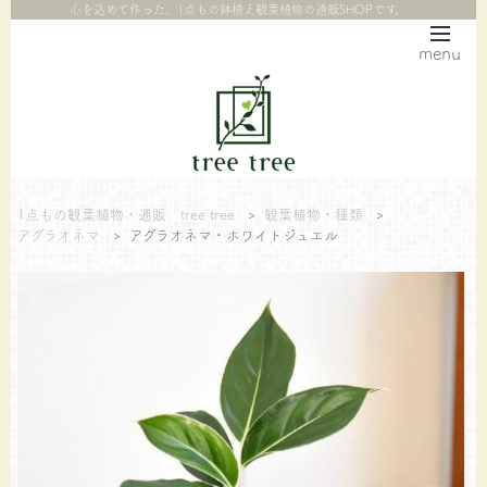
心を込めて作った、1点もの鉢植え観葉植物の通販SHOPです。
menu
1点もの観葉植物・通販 tree tree
>
観葉植物・種類
>
アグラオネマ
>
アグラオネマ・ホワイトジュエル