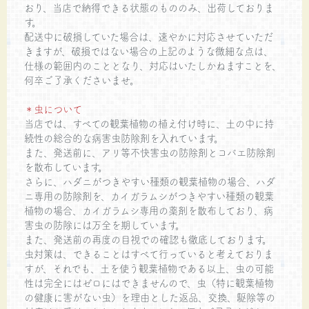
おり、当店で納得できる状態のもののみ、出荷しておりま
す。
配送中に破損していた場合は、速やかに対応させていただ
きますが、破損ではない場合の上記のような微細な点は、
仕様の範囲内のこととなり、対応はいたしかねますことを、
何卒ご了承くださいませ。
＊虫について
当店では、すべての観葉植物の植え付け時に、土の中に持
続性の総合的な病害虫防除剤を入れています。
また、発送前に、アリ等不快害虫の防除剤とコバエ防除剤
を散布しています。
さらに、ハダニがつきやすい種類の観葉植物の場合、ハダ
ニ専用の防除剤を、カイガラムシがつきやすい種類の観葉
植物の場合、カイガラムシ専用の薬剤を散布しており、病
害虫の防除には万全を期しています。
また、発送前の再度の目視での確認も徹底しております。
虫対策は、できることはすべて行っていると考えておりま
すが、それでも、土を使う観葉植物である以上、虫の可能
性は完全にはゼロにはできませんので、虫（特に観葉植物
の健康に害がない虫）を理由とした返品、交換、駆除等の