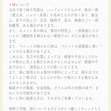
＊鉢について
当店で扱う鉢や花器は、ハンドメイドのものや、風合い感
（貫入系、シャビー系等）を高めたものが多くあり、製法
上、若干の色ムラ、気泡、釉飛び、歪み、釉薬のごく一部
剥離等、ある場合があります。
また、セメント系の鉢は、素材の特性上、一部表面に小さ
いヒビ（機能性を損なわない範囲での）が入る場合があり
ます。
また、ペイントが施された鉢は、ペイントの塗膜面に薄い
ヒビが入る場合があります。
これらは、見方や位置によっては、破損や不良としてのヒ
ビや割れに見える場合もあるかもしれませんが、破損や不
良ではなく、通常品としての扱いになります。
また、鉢に使用される素材や塗料によっては、顔を近づけ
てよくよく嗅げば、なんらかの匂いが僅かにする場合もあ
るかもしれません。
釉薬がけの陶器、合成樹脂、ガラス以外の材質の鉢で、ま
れにその可能性があります。
匂いに特に敏感な方は、その点をご考慮くださいませ。
植物と同様、鉢についてもひとつひとつ厳しくチェックして