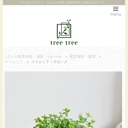
心を込めて作った、1点もの鉢植え観葉植物の通販SHOPです。
menu
1点もの観葉植物・通販 tree tree
>
観葉植物・種類
>
ペペロミア
>
ペペロミア・デピーナ