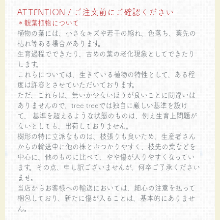
ATTENTION / ご注文前にご確認ください
＊観葉植物について
植物の葉には、小さなキズや若干の縮れ、色落ち、葉先の
枯れ等ある場合があります。
生育過程でできたり、古めの葉の老化現象としてできたり
します。
これらについては、生きている植物の特性として、ある程
度は許容とさせていただいております。
ただ、これらは、無いか少ないほうが良いことに間違いは
ありませんので、tree treeでは独自に厳しい基準を設け
て、 基準を超えるような状態のものは、例え生育上問題が
ないとしても、出荷しておりません。
樹形の特に立派なものは、枝張りも良いため、生産者さん
からの輸送中に他の株とぶつかりやすく、枝先の葉などを
中心に、他のものに比べて、やや傷が入りやすくなってい
ます。その点、申し訳ございませんが、何卒ご了承ください
ませ。
当店からお客様への輸送においては、細心の注意を払って
梱包しており、新たに傷が入ることは、基本的にありませ
ん。