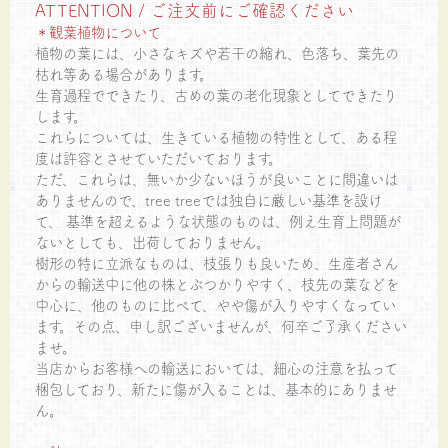
ATTENTION / ご注文前にご確認ください
＊観葉植物について
植物の葉には、小さなキズや若干の縮れ、色落ち、葉先の
枯れ等ある場合があります。
生育過程でできたり、古めの葉の老化現象としてできたり
します。
これらについては、生きている植物の特性として、ある程
度は許容とさせていただいております。
ただ、これらは、無いか少ないほうが良いことに間違いは
ありませんので、tree treeでは独自に厳しい基準を設け
て、 基準を超えるような状態のものは、例え生育上問題が
ないとしても、出荷しておりません。
樹形の特に立派なものは、枝張りも良いため、生産者さん
からの輸送中に他の株とぶつかりやすく、枝先の葉などを
中心に、他のものに比べて、やや傷が入りやすくなってい
ます。その点、申し訳ございませんが、何卒ご了承ください
ませ。
当店からお客様への輸送においては、細心の注意を払って
梱包しており、新たに傷が入ることは、基本的にありませ
ん。