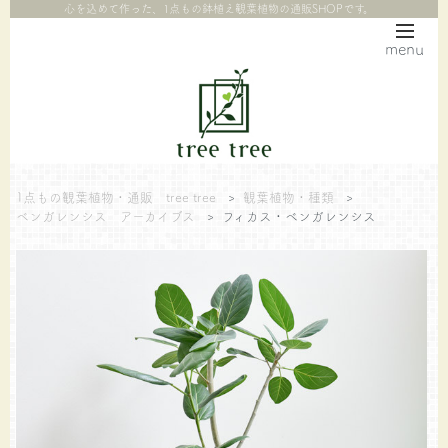
心を込めて作った、1点もの鉢植え観葉植物の通販SHOPです。
menu
1点もの観葉植物・通販 tree tree
>
観葉植物・種類
>
ベンガレンシス アーカイブス
>
フィカス・ベンガレンシス