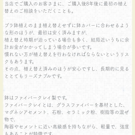
当店でご購入のお客さまに、ご購入後8年後に最初の植え
替えのご相談をいただくことも。
プラ鉢植えのまま植え替えせずに鉢カバーに合わせるよう
な形のほうが、最初は安く済みますが、
植え替え時期が迫っている場合も多く、結局近いうちに余
計お金がかかってしまう場合が多いです。
慣れない方が植え替えを行わなければならないというリス
クもあります。
その点、植え替え済みのほうが安心ですし、長期的に見る
ととてもリーズナブルです。
鉢はファイバークレイ製です。
ファイバークレイとは、グラスファイバーを基材とした、
マグネシアセメント、石粉、セラミック粉、樹脂等の混ぜ
物で、
陶器やセメントに近い高級感を持ちながら、軽量で、強度
もあることが特徴です。