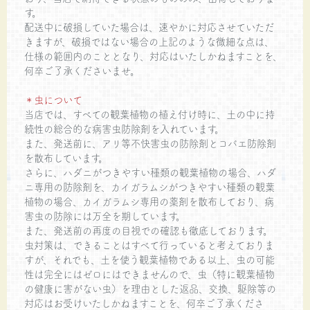
す。
配送中に破損していた場合は、速やかに対応させていただ
きますが、破損ではない場合の上記のような微細な点は、
仕様の範囲内のこととなり、対応はいたしかねますことを、
何卒ご了承くださいませ。
＊虫について
当店では、すべての観葉植物の植え付け時に、土の中に持
続性の総合的な病害虫防除剤を入れています。
また、発送前に、アリ等不快害虫の防除剤とコバエ防除剤
を散布しています。
さらに、ハダニがつきやすい種類の観葉植物の場合、ハダ
ニ専用の防除剤を、カイガラムシがつきやすい種類の観葉
植物の場合、カイガラムシ専用の薬剤を散布しており、病
害虫の防除には万全を期しています。
また、発送前の再度の目視での確認も徹底しております。
虫対策は、できることはすべて行っていると考えておりま
すが、それでも、土を使う観葉植物である以上、虫の可能
性は完全にはゼロにはできませんので、虫（特に観葉植物
の健康に害がない虫）を理由とした返品、交換、駆除等の
対応はお受けいたしかねますことを、何卒ご了承くださ