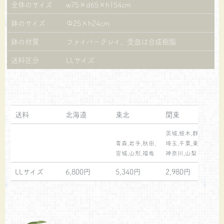
全体のサイズ
w75×d65×h154cm
鉢のサイズ
Φ25×h24cm
鉢の材質
ファイバークレイ、受皿は合成樹脂
送料区分
LLサイズ
送料
北海道
東北
関東
茨城,栃木,群馬,
静
青森,岩手,秋田,
埼玉,千葉,東京,
三
宮城,山形,福島
神奈川,山梨
石
LLサイズ
6,800円
5,340円
2,980円
3,