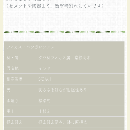
（セメントや陶器より、衝撃時割れにくいです）
フィカス・ベンガレンシス
科・属
クワ科フィカス属 常緑高木
原産地
インド
耐寒温度
5℃以上
光
明るさを好むが耐陰性あり
水遣り
標準的
用土
土植え
植え替え
植え替え済み、鉢に直植え