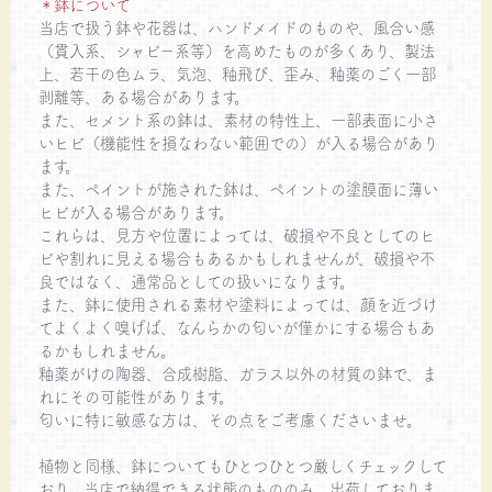
＊鉢について
当店で扱う鉢や花器は、ハンドメイドのものや、風合い感
（貫入系、シャビー系等）を高めたものが多くあり、製法
上、若干の色ムラ、気泡、釉飛び、歪み、釉薬のごく一部
剥離等、ある場合があります。
また、セメント系の鉢は、素材の特性上、一部表面に小さ
いヒビ（機能性を損なわない範囲での）が入る場合があり
ます。
また、ペイントが施された鉢は、ペイントの塗膜面に薄い
ヒビが入る場合があります。
これらは、見方や位置によっては、破損や不良としてのヒ
ビや割れに見える場合もあるかもしれませんが、破損や不
良ではなく、通常品としての扱いになります。
また、鉢に使用される素材や塗料によっては、顔を近づけ
てよくよく嗅げば、なんらかの匂いが僅かにする場合もあ
るかもしれません。
釉薬がけの陶器、合成樹脂、ガラス以外の材質の鉢で、ま
れにその可能性があります。
匂いに特に敏感な方は、その点をご考慮くださいませ。
植物と同様、鉢についてもひとつひとつ厳しくチェックして
おり、当店で納得できる状態のもののみ、出荷しておりま