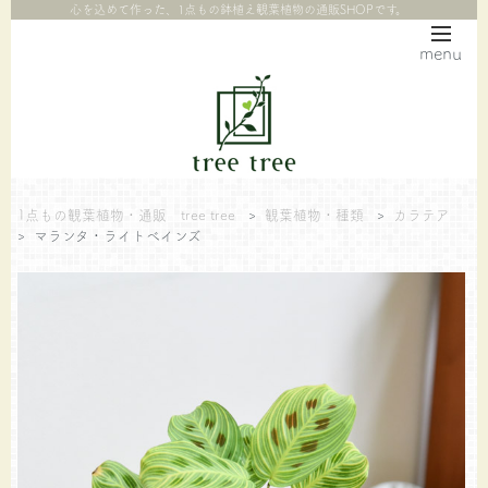
心を込めて作った、1点もの鉢植え観葉植物の通販SHOPです。
menu
1点もの観葉植物・通販 tree tree
>
観葉植物・種類
>
カラテア
>
マランタ・ライトべインズ