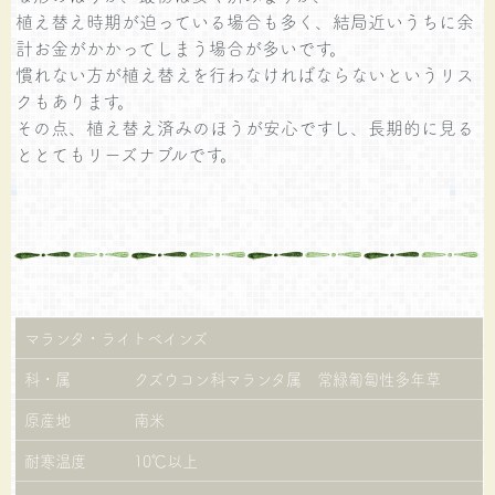
植え替え時期が迫っている場合も多く、結局近いうちに余
計お金がかかってしまう場合が多いです。
慣れない方が植え替えを行わなければならないというリス
クもあります。
その点、植え替え済みのほうが安心ですし、長期的に見る
ととてもリーズナブルです。
マランタ・ライトべインズ
科・属
クズウコン科マランタ属 常緑匍匐性多年草
原産地
南米
耐寒温度
10℃以上