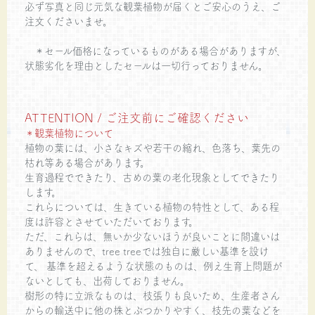
必ず写真と同じ元気な観葉植物が届くとご安心のうえ、ご
注文くださいませ。
＊セール価格になっているものがある場合がありますが、
状態劣化を理由としたセールは一切行っておりません。
ATTENTION / ご注文前にご確認ください
＊観葉植物について
植物の葉には、小さなキズや若干の縮れ、色落ち、葉先の
枯れ等ある場合があります。
生育過程でできたり、古めの葉の老化現象としてできたり
します。
これらについては、生きている植物の特性として、ある程
度は許容とさせていただいております。
ただ、これらは、無いか少ないほうが良いことに間違いは
ありませんので、tree treeでは独自に厳しい基準を設け
て、 基準を超えるような状態のものは、例え生育上問題が
ないとしても、出荷しておりません。
樹形の特に立派なものは、枝張りも良いため、生産者さん
からの輸送中に他の株とぶつかりやすく、枝先の葉などを