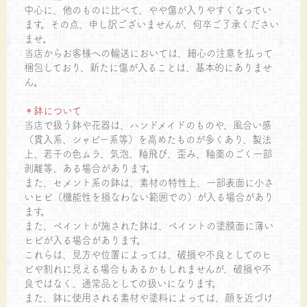
中心に、他のものに比べて、やや傷が入りやすくなってい
ます。その点、申し訳ございませんが、何卒ご了承ください
ませ。
当店からお客様への輸送においては、細心の注意を払って
梱包しており、新たに傷が入ることは、基本的にありませ
ん。
＊鉢について
当店で扱う鉢や花器は、ハンドメイドのものや、風合い感
（貫入系、シャビー系等）を高めたものが多くあり、製法
上、若干の色ムラ、気泡、釉飛び、歪み、釉薬のごく一部
剥離等、ある場合があります。
また、セメント系の鉢は、素材の特性上、一部表面に小さ
いヒビ（機能性を損なわない範囲での）が入る場合があり
ます。
また、ペイントが施された鉢は、ペイントの塗膜面に薄い
ヒビが入る場合があります。
これらは、見方や位置によっては、破損や不良としてのヒ
ビや割れに見える場合もあるかもしれませんが、破損や不
良ではなく、通常品としての扱いになります。
また、鉢に使用される素材や塗料によっては、顔を近づけ