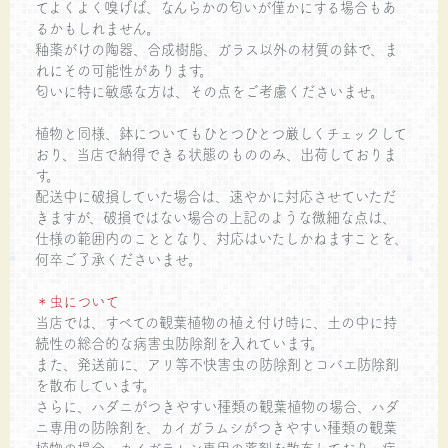
てよくよく嗅げば、なんらかの匂いが僅かにする場合もあ
るかもしれません。
釉薬がけの陶器、合成樹脂、ガラス以外の材質の鉢で、ま
れにその可能性があります。
匂いに特に敏感な方は、その点をご考慮くださいませ。
植物と同様、鉢についてもひとつひとつ厳しくチェックして
おり、当店で納得できる状態のもののみ、出荷しておりま
す。
配送中に破損していた場合は、速やかに対応させていただ
きますが、破損ではない場合の上記のような微細な点は、
仕様の範囲内のこととなり、対応はいたしかねますことを、
何卒ご了承くださいませ。
＊虫について
当店では、すべての観葉植物の植え付け時に、土の中に持
続性の総合的な病害虫防除剤を入れています。
また、発送前に、アリ等不快害虫の防除剤とコバエ防除剤
を散布しています。
さらに、ハダニがつきやすい種類の観葉植物の場合、ハダ
ニ専用の防除剤を、カイガラムシがつきやすい種類の観葉