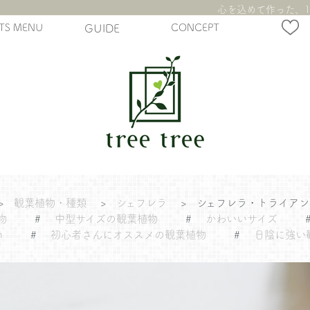
心を込めて作った、1
TS MENU
GUIDE
CONCEPT
>
観葉植物・種類
>
シェフレラ
>
シェフレラ・トライアン
物
#
中型サイズの観葉植物
#
かわいいサイズ
m
#
初心者さんにオススメの観葉植物
#
日陰に強い