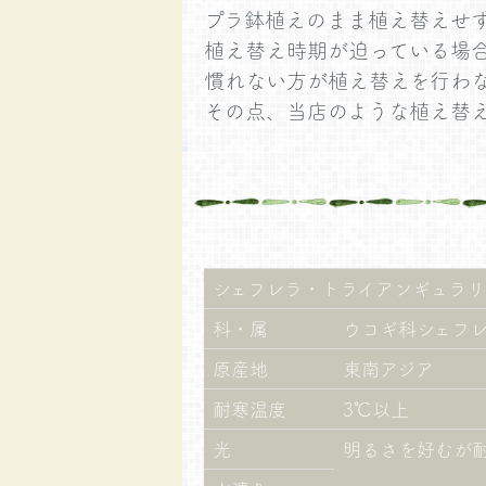
プラ鉢植えのまま植え替えせ
植え替え時期が迫っている場
慣れない方が植え替えを行わ
その点、当店のような植え替
シェフレラ・トライアンギュラリ
科・属
ウコギ科シェフ
原産地
東南アジア
耐寒温度
3℃以上
光
明るさを好むが