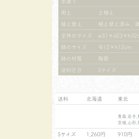
水遣り
用土
土植え
植え替え
植え替え済み、
全体のサイズ
w31×d23×h32
鉢のサイズ
Φ12×h12cm
鉢の材質
陶器
送料区分
Sサイズ
送料
北海道
東
青森,岩手,
宮城,山形,
Sサイズ
1,260円
910円