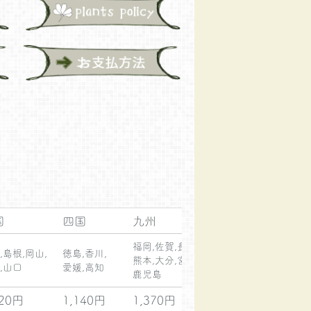
中国
四国
九州
沖縄
福岡,佐賀,長崎,
,島根,岡山,
徳島,香川,
熊本,大分,宮崎,
,山口
愛媛,高知
鹿児島
020円
1,140円
1,370円
2,380円