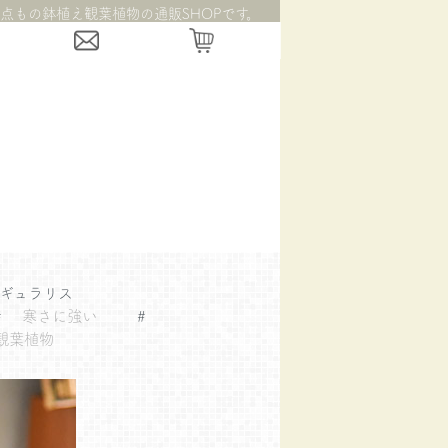
点もの鉢植え観葉植物の通販SHOPです。
ギュラリス
#
寒さに強い
#
観葉植物