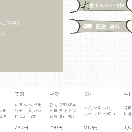
鉢に直植え
cm
北
関東
中部
関西
茨城,栃木,群馬,
静岡,愛知,岐阜,
滋賀,京都,大阪,
鳥取
秋田,
埼玉,千葉,東京,
三重,長野,新潟,
兵庫,奈良,和歌山
広島
福島
神奈川,山梨
石川,富山,福井
780円
790円
910円
1,