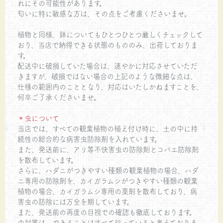
れにその可能性があります。
匂いに特に敏感な方は、その点をご考慮くださいませ。
植物と同様、鉢についてもひとつひとつ厳しくチェックして
おり、当店で納得できる状態のもののみ、出荷しておりま
す。
配送中に破損していた場合は、速やかに対応させていただ
きますが、破損ではない場合の上記のような微細な点は、
仕様の範囲内のこととなり、対応はいたしかねますことを、
何卒ご了承くださいませ。
＊虫について
当店では、すべての観葉植物の植え付け時に、土の中に持
続性の総合的な病害虫防除剤を入れています。
また、発送前に、アリ等不快害虫の防除剤とコバエ防除剤
を散布しています。
さらに、ハダニがつきやすい種類の観葉植物の場合、ハダ
ニ専用の防除剤を、カイガラムシがつきやすい種類の観葉
植物の場合、カイガラムシ専用の薬剤を散布しており、病
害虫の防除には万全を期しています。
また、発送前の再度の目視での確認も徹底しております。
虫対策は、できることはすべて行っていると考えておりま