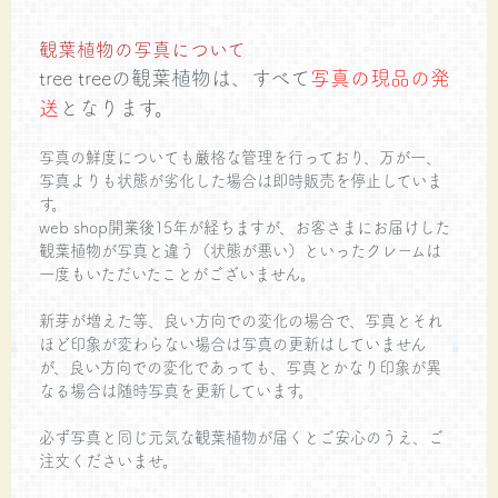
観葉植物の写真について
tree treeの観葉植物は、すべて
写真の現品の発
送
となります。
写真の鮮度についても厳格な管理を行っており、万が一、
写真よりも状態が劣化した場合は即時販売を停止していま
す。
web shop開業後15年が経ちますが、お客さまにお届けした
観葉植物が写真と違う（状態が悪い）といったクレームは
一度もいただいたことがございません。
新芽が増えた等、良い方向での変化の場合で、写真とそれ
ほど印象が変わらない場合は写真の更新はしていません
が、良い方向での変化であっても、写真とかなり印象が異
なる場合は随時写真を更新しています。
必ず写真と同じ元気な観葉植物が届くとご安心のうえ、ご
注文くださいませ。