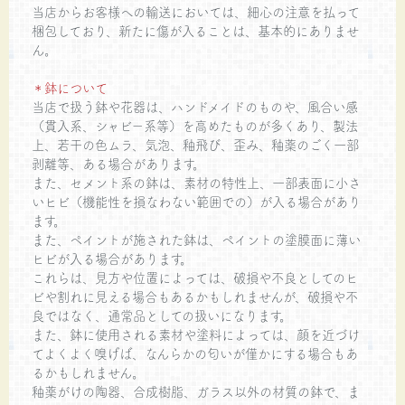
当店からお客様への輸送においては、細心の注意を払って
梱包しており、新たに傷が入ることは、基本的にありませ
ん。
＊鉢について
当店で扱う鉢や花器は、ハンドメイドのものや、風合い感
（貫入系、シャビー系等）を高めたものが多くあり、製法
上、若干の色ムラ、気泡、釉飛び、歪み、釉薬のごく一部
剥離等、ある場合があります。
また、セメント系の鉢は、素材の特性上、一部表面に小さ
いヒビ（機能性を損なわない範囲での）が入る場合があり
ます。
また、ペイントが施された鉢は、ペイントの塗膜面に薄い
ヒビが入る場合があります。
これらは、見方や位置によっては、破損や不良としてのヒ
ビや割れに見える場合もあるかもしれませんが、破損や不
良ではなく、通常品としての扱いになります。
また、鉢に使用される素材や塗料によっては、顔を近づけ
てよくよく嗅げば、なんらかの匂いが僅かにする場合もあ
るかもしれません。
釉薬がけの陶器、合成樹脂、ガラス以外の材質の鉢で、ま