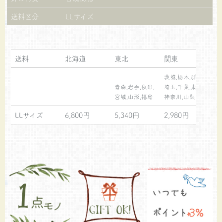
送料区分
LLサイズ
送料
北海道
東北
関東
茨城,栃木,群馬,
静
青森,岩手,秋田,
埼玉,千葉,東京,
三
宮城,山形,福島
神奈川,山梨
石
LLサイズ
6,800円
5,340円
2,980円
3,