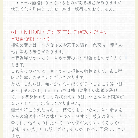
＊セール価格になっているものがある場合がありますが、
状態劣化を理由としたセールは一切行っておりません。
ATTENTION / ご注文前にご確認ください
＊観葉植物について
植物の葉には、小さなキズや若干の縮れ、色落ち、葉先の
枯れ等ある場合があります。
生育過程でできたり、古めの葉の老化現象としてできたり
します。
これらについては、生きている植物の特性として、ある程
度は許容とさせていただいております。
ただ、これらは、無いか少ないほうが良いことに間違いは
ありませんので、tree treeでは独自に厳しい基準を設け
て、 基準を超えるような状態のものは、例え生育上問題が
ないとしても、出荷しておりません。
樹形の特に立派なものは、枝張りも良いため、生産者さん
からの輸送中に他の株とぶつかりやすく、枝先の葉などを
中心に、他のものに比べて、やや傷が入りやすくなってい
ます。その点、申し訳ございませんが、何卒ご了承ください
ませ。