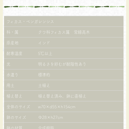
フィカス・ベンガレンシス
科・属
クワ科フィカス属 常緑高木
原産地
インド
耐寒温度
5℃以上
光
明るさを好むが耐陰性あり
水遣り
標準的
用土
土植え
植え替え
植え替え済み、鉢に直植え
全体のサイズ
w70×d55×h154cm
鉢のサイズ
Φ28×h27cm
鉢の材質
合成樹脂