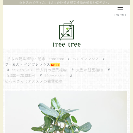
心を込めて作った、1点もの鉢植え観葉植物の通販SHOPです。
menu
1点もの観葉植物・通販 tree tree
>
ベンガレンシス
>
フィカス・ベンガレンシス
#
new arrivals 新入荷の観葉植物
#
大型の観葉植物
#
15,000～20,000円
#
140～200cm
#
初心者さんにオススメの観葉植物