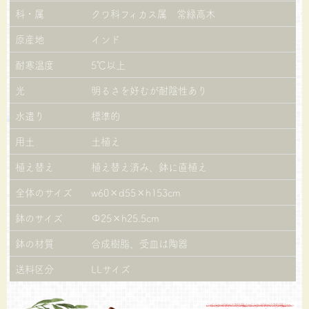
科・属
クワ科フィカス属 常緑高木
原産地
インド
耐寒温度
5℃以上
光
明るさを好むが耐陰性あり
水遣り
標準的
用土
土植え
植え替え
植え替え済み、鉢に直植え
全体のサイズ
w60×d55×h153cm
鉢のサイズ
Φ25×h25.5cm
鉢の材質
合成樹脂、受皿は陶器
送料区分
LLサイズ