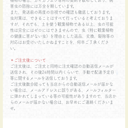
植物の場合、カイガラムシ専用の薬剤を散布しており、病
害虫の防除には万全を期しています。
また、発送前の再度の目視での確認も徹底しております。
虫対策は、できることはすべて行っていると考えておりま
すが、それでも、土を使う観葉植物である以上、虫の可能
性は完全にはゼロにはできませんので、虫（特に観葉植物
の健康に害がない虫）を理由とした返品、交換、駆除等の
対応はお受けいたしかねますことを、何卒ご了承くださ
い。
＊ご注文後について
ご注文後は、ご注文と同時に注文確認の自動返信メールが
送信され、その後24時間以内くらいで、手動で配達予定日
等に関するメールを送信しております。
ご注文後数分経っても当店からの自動返信メールが届かな
い場合は、メールアドレスに誤りがある、メールフィルター
に弾かれてしまっている等の可能性がありますので、当店か
らのメールが届かない場合は、お早めにご連絡くださいま
せ。