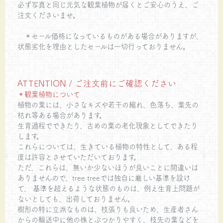
必ず写真と同じ元気な観葉植物が届くとご安心のうえ、ご
注文くださいませ。
＊セール価格になっているものがある場合がありますが、
状態劣化を理由としたセールは一切行っておりません。
ATTENTION / ご注文前にご確認ください
＊観葉植物について
植物の葉には、小さなキズや若干の縮れ、色落ち、葉先の
枯れ等ある場合があります。
生育過程でできたり、古めの葉の老化現象としてできたり
します。
これらについては、生きている植物の特性として、ある程
度は許容とさせていただいております。
ただ、これらは、無いか少ないほうが良いことに間違いは
ありませんので、tree treeでは独自に厳しい基準を設け
て、 基準を超えるような状態のものは、例え生育上問題が
ないとしても、出荷しておりません。
樹形の特に立派なものは、枝張りも良いため、生産者さん
からの輸送中に他の株とぶつかりやすく、枝先の葉などを