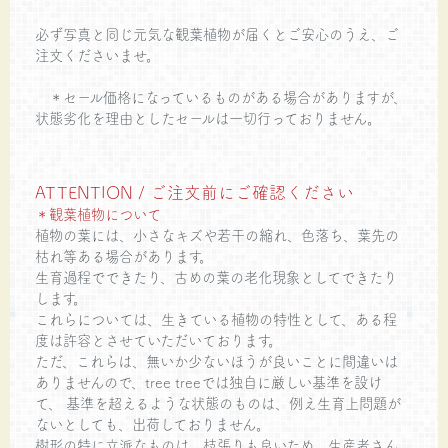
必ず写真と同じ元気な観葉植物が届くとご安心のうえ、ご
注文くださいませ。
＊セール価格になっているものがある場合がありますが、
状態劣化を理由としたセールは一切行っておりません。
ATTENTION / ご注文前にご確認ください
＊観葉植物について
植物の葉には、小さなキズや若干の縮れ、色落ち、葉先の
枯れ等ある場合があります。
生育過程でできたり、古めの葉の老化現象としてできたり
します。
これらについては、生きている植物の特性として、ある程
度は許容とさせていただいております。
ただ、これらは、無いか少ないほうが良いことに間違いは
ありませんので、tree treeでは独自に厳しい基準を設け
て、 基準を超えるような状態のものは、例え生育上問題が
ないとしても、出荷しておりません。
樹形の特に立派なものは、枝張りも良いため、生産者さん