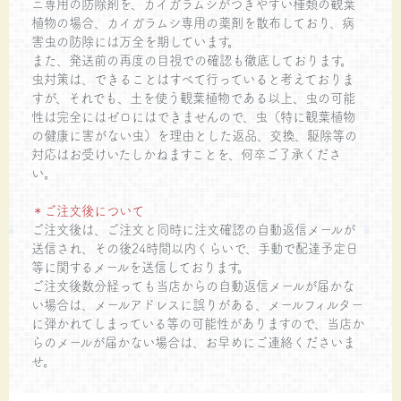
ニ専用の防除剤を、カイガラムシがつきやすい種類の観葉
植物の場合、カイガラムシ専用の薬剤を散布しており、病
害虫の防除には万全を期しています。
また、発送前の再度の目視での確認も徹底しております。
虫対策は、できることはすべて行っていると考えておりま
すが、それでも、土を使う観葉植物である以上、虫の可能
性は完全にはゼロにはできませんので、虫（特に観葉植物
の健康に害がない虫）を理由とした返品、交換、駆除等の
対応はお受けいたしかねますことを、何卒ご了承くださ
い。
＊ご注文後について
ご注文後は、ご注文と同時に注文確認の自動返信メールが
送信され、その後24時間以内くらいで、手動で配達予定日
等に関するメールを送信しております。
ご注文後数分経っても当店からの自動返信メールが届かな
い場合は、メールアドレスに誤りがある、メールフィルター
に弾かれてしまっている等の可能性がありますので、当店か
らのメールが届かない場合は、お早めにご連絡くださいま
せ。