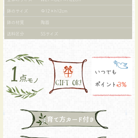
鉢のサイズ
Φ12×h12cm
鉢の材質
陶器
送料区分
SSサイズ