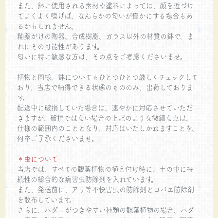
また、鉢に使用される素材や塗料によっては、顔を近づけ
てよくよく嗅げば、なんらかの匂いが僅かにする場合もあ
るかもしれません。
釉薬がけの陶器、合成樹脂、ガラス以外の材質の鉢で、ま
れにその可能性があります。
匂いに特に敏感な方は、その点をご考慮くださいませ。
植物と同様、鉢についてもひとつひとつ厳しくチェックして
おり、当店で納得できる状態のもののみ、出荷しておりま
す。
配送中に破損していた場合は、速やかに対応させていただ
きますが、破損ではない場合の上記のような微細な点は、
仕様の範囲内のこととなり、対応はいたしかねますことを、
何卒ご了承くださいませ。
＊虫について
当店では、すべての観葉植物の植え付け時に、土の中に持
続性の総合的な病害虫防除剤を入れています。
また、発送前に、アリ等不快害虫の防除剤とコバエ防除剤
を散布しています。
さらに、ハダニがつきやすい種類の観葉植物の場合、ハダ