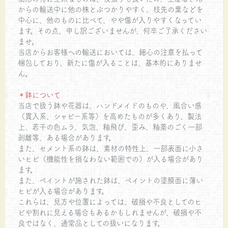
からの輸送中に他の株とぶつかりやすく、枝先の葉などを
中心に、他のものに比べて、やや傷が入りやすくなってい
ます。その点、申し訳ございませんが、何卒ご了承ください
ませ。
当店からお客様への輸送においては、細心の注意を払って
梱包しており、新たに傷が入ることは、基本的にありませ
ん。
＊鉢について
当店で扱う鉢や花器は、ハンドメイドのものや、風合い感
（貫入系、シャビー系等）を高めたものが多くあり、製法
上、若干の色ムラ、気泡、釉飛び、歪み、釉薬のごく一部
剥離等、ある場合があります。
また、セメント系の鉢は、素材の特性上、一部表面に小さ
いヒビ（機能性を損なわない範囲での）が入る場合があり
ます。
また、ペイントが施された鉢は、ペイントの塗膜面に薄い
ヒビが入る場合があります。
これらは、見方や位置によっては、破損や不良としてのヒ
ビや割れに見える場合もあるかもしれませんが、破損や不
良ではなく、通常品としての扱いになります。