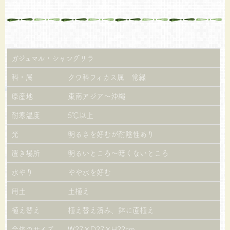
ガジュマル・シャングリラ
科・属
クワ科フィカス属 常緑
原産地
東南アジア～沖縄
耐寒温度
5℃以上
光
明るさを好むが耐陰性あり
置き場所
明るいところ～暗くないところ
水やり
やや水を好む
用土
土植え
植え替え
植え替え済み、鉢に直植え
全体のサイズ
W27×D27×H22cm