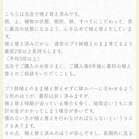
こちらは当店で植え替え済みです。
根、土、植物の状態、樹形、鉢、すべてにこだわって、常
に最良の状態になるよう、心を込めて植え替えをしていま
す。
植え替え済みだから、通常のプラ鉢植えのまま育てるより
最低2倍以上長持ちします。
（平均3倍以上）
当店でご購入のお客さまに、ご購入後8年後に最初の植え
替えのご相談をいただくことも。
プラ鉢植えのまま植え替えせずに鉢カバーに合わせるよう
な形のほうが、最初は安く済みますが、
植え替え時期が迫っている場合も多く、結局近いうちに余
計お金がかかってしまう場合が多いです。
慣れない方が植え替えを行わなければならないというリス
クもあります。
その点、植え替え済みのほうが安心ですし、長期的に見る