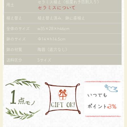
セラミス植え（根腐れ予防剤入り）
用土
セラミスについて
植え替え
植え替え済み、鉢に直植え
全体のサイズ
w35×28×h46cm
鉢のサイズ
Φ14×h14.5cm
鉢の材質
陶器（底穴なし）
送料区分
Sサイズ