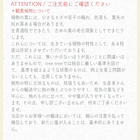
ATTENTION / ご注文前にご確認ください
＊観葉植物について
植物の葉には、小さなキズや若干の縮れ、色落ち、葉先の
枯れ等ある場合があります。
生育過程でできたり、古めの葉の老化現象としてできたり
します。
これらについては、生きている植物の特性として、ある程
度は許容とさせていただいております。
ただ、これらは、無いか少ないほうが良いことに間違いは
ありませんので、tree treeでは独自に厳しい基準を設け
て、 基準を超えるような状態のものは、例え生育上問題が
ないとしても、出荷しておりません。
樹形の特に立派なものは、枝張りも良いため、生産者さん
からの輸送中に他の株とぶつかりやすく、枝先の葉などを
中心に、他のものに比べて、やや傷が入りやすくなってい
ます。その点、申し訳ございませんが、何卒ご了承ください
ませ。
当店からお客様への輸送においては、細心の注意を払って
梱包しており、新たに傷が入ることは、基本的にありませ
ん。