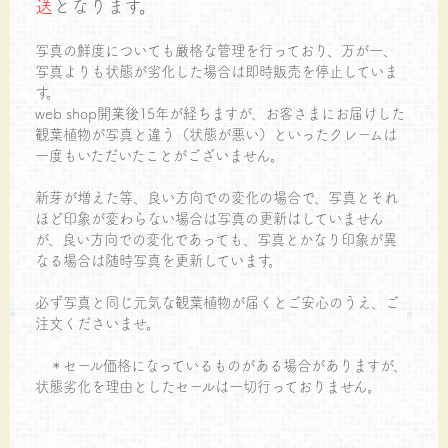
送
となります。
写真の鮮度についても厳格な管理を行っており、万が一、
写真よりも状態が劣化した場合は即時販売を停止していま
す。
web shop開業後15年が経ちますが、お客さまにお届けした
観葉植物が写真と違う（状態が悪い）といったクレームは
一度もいただいたことがございません。
新芽が増えた等、良い方向での変化の場合で、写真とそれ
ほど印象が変わらない場合は写真の更新はしていません
が、良い方向での変化であっても、写真とかなり印象が異
なる場合は随時写真を更新しています。
必ず写真と同じ元気な観葉植物が届くとご安心のうえ、ご
注文くださいませ。
＊セール価格になっているものがある場合がありますが、
状態劣化を理由としたセールは一切行っておりません。