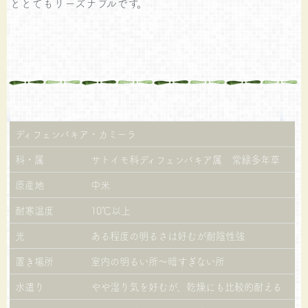
ととてもリーズナブルです。
ディフェンバキア・カミーラ
科・属
サトイモ科ディフェンバキア属 常緑多年草
原産地
中米
耐寒温度
10℃以上
光
ある程度の明るさは好むが耐陰性強
置き場所
室内の明るい所～暗すぎない所
水遣り
やや湿り気を好むが、乾燥にも比較的耐える