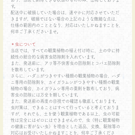
す。
配送中に破損していた場合は、速やかに対応させていただ
きますが、破損ではない場合の上記のような微細な点は、
仕様の範囲内のこととなり、対応はいたしかねますことを、
何卒ご了承くださいませ。
＊虫について
当店では、すべての観葉植物の植え付け時に、土の中に持
続性の総合的な病害虫防除剤を入れています。
また、発送前に、アリ等不快害虫の防除剤とコバエ防除剤
を散布しています。
さらに、ハダニがつきやすい種類の観葉植物の場合、ハダ
ニ専用の防除剤を、カイガラムシがつきやすい種類の観葉
植物の場合、カイガラムシ専用の薬剤を散布しており、病
害虫の防除には万全を期しています。
また、発送前の再度の目視での確認も徹底しております。
虫対策は、できることはすべて行っていると考えておりま
すが、それでも、土を使う観葉植物である以上、虫の可能
性は完全にはゼロにはできませんので、虫（特に観葉植物
の健康に害がない虫）を理由とした返品、交換、駆除等の
対応はお受けいたしかねますことを、何卒ご了承くださ