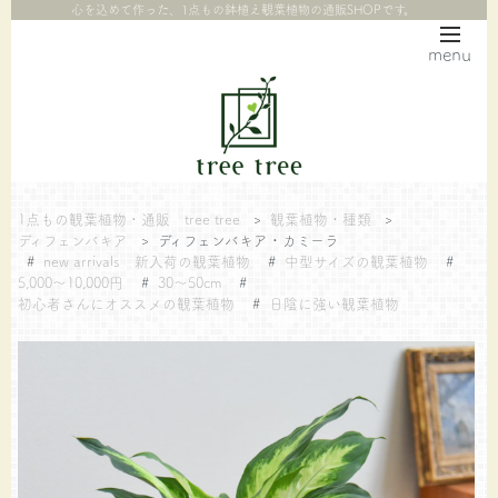
心を込めて作った、1点もの鉢植え観葉植物の通販SHOPです。
menu
1点もの観葉植物・通販 tree tree
>
観葉植物・種類
>
ディフェンバキア
>
ディフェンバキア・カミーラ
#
new arrivals 新入荷の観葉植物
#
中型サイズの観葉植物
#
5,000～10,000円
#
30～50cm
#
初心者さんにオススメの観葉植物
#
日陰に強い観葉植物