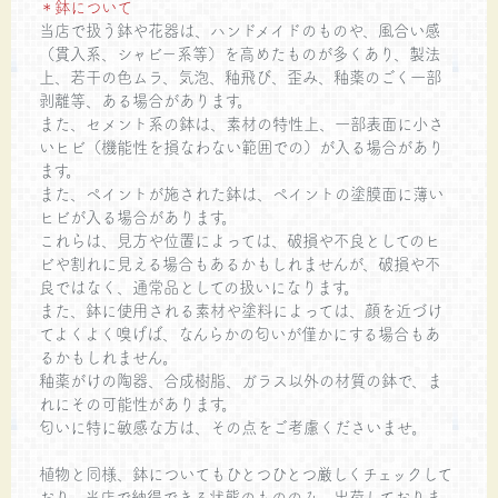
＊鉢について
当店で扱う鉢や花器は、ハンドメイドのものや、風合い感
（貫入系、シャビー系等）を高めたものが多くあり、製法
上、若干の色ムラ、気泡、釉飛び、歪み、釉薬のごく一部
剥離等、ある場合があります。
また、セメント系の鉢は、素材の特性上、一部表面に小さ
いヒビ（機能性を損なわない範囲での）が入る場合があり
ます。
また、ペイントが施された鉢は、ペイントの塗膜面に薄い
ヒビが入る場合があります。
これらは、見方や位置によっては、破損や不良としてのヒ
ビや割れに見える場合もあるかもしれませんが、破損や不
良ではなく、通常品としての扱いになります。
また、鉢に使用される素材や塗料によっては、顔を近づけ
てよくよく嗅げば、なんらかの匂いが僅かにする場合もあ
るかもしれません。
釉薬がけの陶器、合成樹脂、ガラス以外の材質の鉢で、ま
れにその可能性があります。
匂いに特に敏感な方は、その点をご考慮くださいませ。
植物と同様、鉢についてもひとつひとつ厳しくチェックして
おり、当店で納得できる状態のもののみ、出荷しておりま