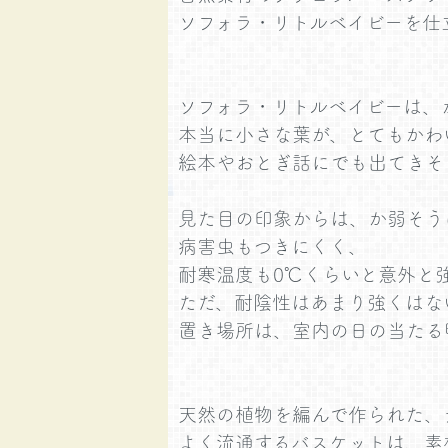
ソフォラ・リトルベイビーを仕
ソフォラ・リトルベイビーは、
本当に小さな葉が、とてもかわ
絵本やおとぎ話にでも出てきそ
見た目の印象からは、か弱そう
病害虫もつきにくく、
耐寒温度も0℃くらいと意外と
ただ、耐陰性はあまり強くはな
置き場所は、室内の日の当たる
天然の植物を編んで作られた、
よく流通するバスケットは、素