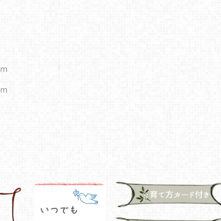
cm
cm