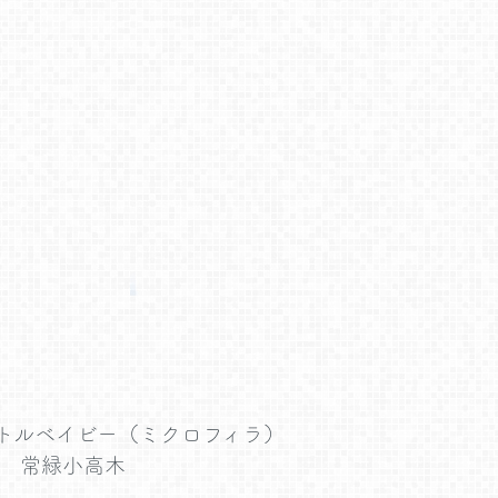
トルベイビー（ミクロフィラ）
属 常緑小高木
ド