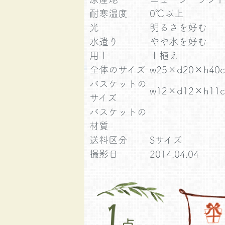
耐寒温度
0℃以上
光
明るさを好む
水遣り
やや水を好む
用土
土植え
全体のサイズ
w25×d20×h40
バスケットの
w12×d12×h11
サイズ
バスケットの
材質
送料区分
Sサイズ
撮影日
2014.04.04