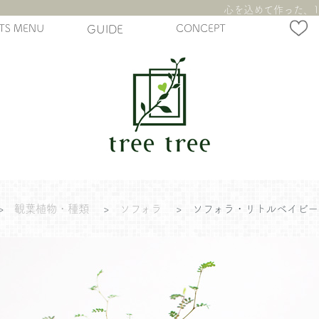
心を込めて作った、1
TS MENU
GUIDE
CONCEPT
>
観葉植物・種類
>
ソフォラ
>
ソフォラ・リトルベイビー