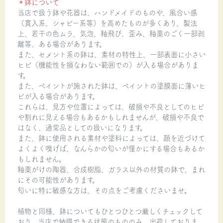
＊鉢について
当店で扱う鉢や花器は、ハンドメイドのものや、風合い感
（貫入系、シャビー系等）を高めたものが多くあり、製法
上、若干の色ムラ、気泡、釉飛び、歪み、釉薬のごく一部剥
離等、ある場合があります。
また、セメント系の鉢は、素材の特性上、一部表面に小さい
ヒビ（機能性を損なわない範囲での）が入る場合がありま
す。
また、ペイントが施された鉢は、ペイントの塗膜面に薄いヒ
ビが入る場合があります。
これらは、見方や位置によっては、破損や不良としてのヒビ
や割れに見える場合もあるかもしれませんが、破損や不良で
はなく、通常品としての扱いになります。
また、鉢に使用される素材や塗料によっては、顔を近づけて
よくよく嗅げば、なんらかの匂いが僅かにする場合もあるか
もしれません。
釉薬がけの陶器、合成樹脂、ガラス以外の材質の鉢で、まれ
にその可能性があります。
匂いに特に敏感な方は、その点をご考慮くださいませ。
植物と同様、鉢についてもひとつひとつ厳しくチェックして
おり、当店で納得できる状態のもののみ、出荷しておりま