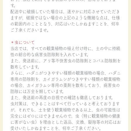
す。
配送中に破損していた場合は、速やかに対応させていただき
ますが、破損ではない場合の上記のような微細な点は、仕様
の範囲内のこととなり、対応はいたしかねますことを、何卒
ご了承くださいませ。
＊虫について
当店では、すべての観葉植物の植え付け時に、土の中に持続
性の総合的な病害虫防除剤を入れています。
また、発送前に、アリ等不快害虫の防除剤とコバエ防除剤を
散布しています。
さらに、ハダニがつきやすい種類の観葉植物の場合、ハダニ
専用の防除剤を、カイガラムシがつきやすい種類の観葉植物
の場合、カイガラムシ専用の薬剤を散布しており、病害虫の
防除には万全を期しています。
また、発送前の再度の目視での確認も徹底しております。
虫対策は、できることはすべて行っていると考えております
が、それでも、土を使う観葉植物である以上、虫の可能性は
完全にはゼロにはできませんので、虫（特に観葉植物の健康
に害がない虫）を理由とした返品、交換、駆除等の対応はお
受けいたしかねますことを、何卒ご了承ください。