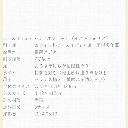
ディスキディア・ミリオンハート（ルスキフォリア）
科・属
ガガイモ科ディスキディア属 常緑多年草
原産地
東南アジア
耐寒温度
7℃以上
光
明るさを好むが耐陰性あり
水やり
乾燥を好む（地上部は湿り気を好む）
用土
セラミス植え（根腐れ予防剤入り）
全体のサイズ
W25×D23×H20cm
鉢のサイズ
Φ12×h12cm
鉢の材質
陶器
送料区分
Sサイズ
撮影日
2014.05.13