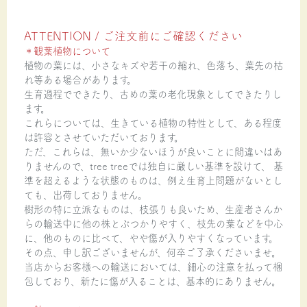
ATTENTION / ご注文前にご確認ください
＊観葉植物について
植物の葉には、小さなキズや若干の縮れ、色落ち、葉先の枯
れ等ある場合があります。
生育過程でできたり、古めの葉の老化現象としてできたりし
ます。
これらについては、生きている植物の特性として、ある程度
は許容とさせていただいております。
ただ、これらは、無いか少ないほうが良いことに間違いはあ
りませんので、tree treeでは独自に厳しい基準を設けて、 基
準を超えるような状態のものは、例え生育上問題がないとし
ても、出荷しておりません。
樹形の特に立派なものは、枝張りも良いため、生産者さんか
らの輸送中に他の株とぶつかりやすく、枝先の葉などを中心
に、他のものに比べて、やや傷が入りやすくなっています。
その点、申し訳ございませんが、何卒ご了承くださいませ。
当店からお客様への輸送においては、細心の注意を払って梱
包しており、新たに傷が入ることは、基本的にありません。