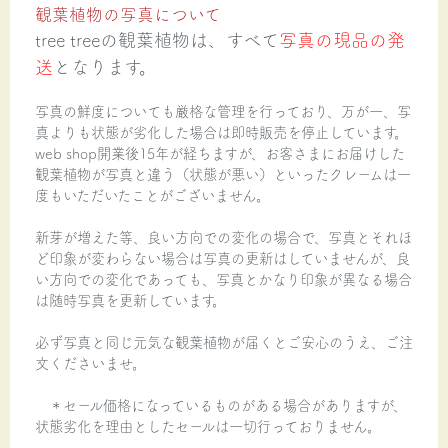
観葉植物の写真について
tree treeの観葉植物は、すべて
写真の現品の発
送
となります。
写真の鮮度についても厳格な管理を行っており、万が一、写
真よりも状態が劣化した場合は即時販売を停止しています。
web shop開業後15年が経ちますが、お客さまにお届けした
観葉植物が写真と違う（状態が悪い）といったクレームは一
度もいただいたことがございません。
新芽が増えた等、良い方向での変化の場合で、写真とそれほ
ど印象が変わらない場合は写真の更新はしていませんが、良
い方向での変化であっても、写真とかなり印象が異なる場合
は随時写真を更新しています。
必ず写真と同じ元気な観葉植物が届くとご安心のうえ、ご注
文くださいませ。
＊セール価格になっているものがある場合がありますが、
状態劣化を理由としたセールは一切行っておりません。