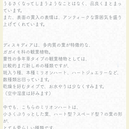
うるさくなってしまうようなことはなく、品良くまとまっ
ています。
また、表面の貫入の表情は、アンティークな雰囲気を盛り
上げてくれています。
ディスキディアは、多肉質の葉が特徴的な、
ガガイモ科の観葉植物。
蔓性の多年草タイプの観葉植物としては、
比較的まだ新しめの種類ですが、
斑入り種、本種ミリオンハート、ハートジュエリーなど、
数種類出回っています。
乾燥を好むタイプで、お水やりは少なくすみます。
（空中湿度は好みます）
中でも、こちらのミリオンハートは、
小さくぷりっとした葉、ハート型？スペード型？の葉の形
が、
とても愛らしい種類です。