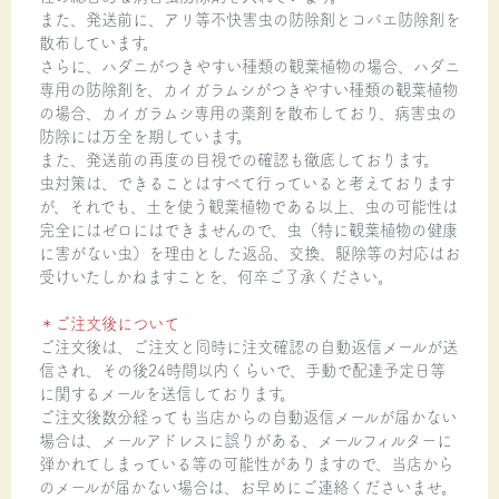
また、発送前に、アリ等不快害虫の防除剤とコバエ防除剤を
散布しています。
さらに、ハダニがつきやすい種類の観葉植物の場合、ハダニ
専用の防除剤を、カイガラムシがつきやすい種類の観葉植物
の場合、カイガラムシ専用の薬剤を散布しており、病害虫の
防除には万全を期しています。
また、発送前の再度の目視での確認も徹底しております。
虫対策は、できることはすべて行っていると考えております
が、それでも、土を使う観葉植物である以上、虫の可能性は
完全にはゼロにはできませんので、虫（特に観葉植物の健康
に害がない虫）を理由とした返品、交換、駆除等の対応はお
受けいたしかねますことを、何卒ご了承ください。
＊ご注文後について
ご注文後は、ご注文と同時に注文確認の自動返信メールが送
信され、その後24時間以内くらいで、手動で配達予定日等
に関するメールを送信しております。
ご注文後数分経っても当店からの自動返信メールが届かない
場合は、メールアドレスに誤りがある、メールフィルターに
弾かれてしまっている等の可能性がありますので、当店から
のメールが届かない場合は、お早めにご連絡くださいませ。