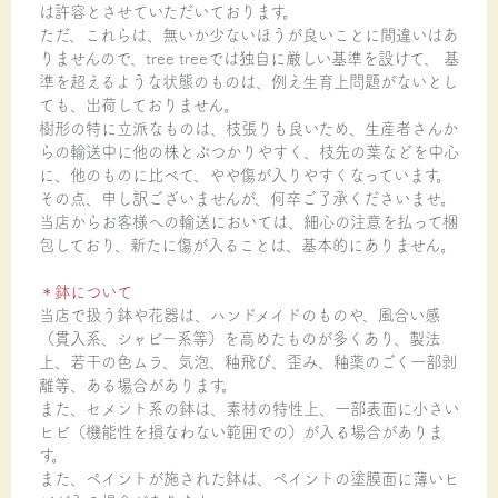
は許容とさせていただいております。
ただ、これらは、無いか少ないほうが良いことに間違いはあ
りませんので、tree treeでは独自に厳しい基準を設けて、 基
準を超えるような状態のものは、例え生育上問題がないとし
ても、出荷しておりません。
樹形の特に立派なものは、枝張りも良いため、生産者さんか
らの輸送中に他の株とぶつかりやすく、枝先の葉などを中心
に、他のものに比べて、やや傷が入りやすくなっています。
その点、申し訳ございませんが、何卒ご了承くださいませ。
当店からお客様への輸送においては、細心の注意を払って梱
包しており、新たに傷が入ることは、基本的にありません。
＊鉢について
当店で扱う鉢や花器は、ハンドメイドのものや、風合い感
（貫入系、シャビー系等）を高めたものが多くあり、製法
上、若干の色ムラ、気泡、釉飛び、歪み、釉薬のごく一部剥
離等、ある場合があります。
また、セメント系の鉢は、素材の特性上、一部表面に小さい
ヒビ（機能性を損なわない範囲での）が入る場合がありま
す。
また、ペイントが施された鉢は、ペイントの塗膜面に薄いヒ