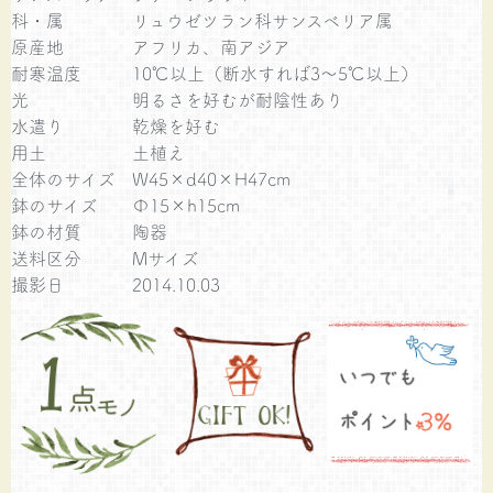
科・属
リュウゼツラン科サンスベリア属
原産地
アフリカ、南アジア
耐寒温度
10℃以上（断水すれば3～5℃以上）
光
明るさを好むが耐陰性あり
水遣り
乾燥を好む
用土
土植え
全体のサイズ
W45×d40×H47cm
鉢のサイズ
Φ15×h15cm
鉢の材質
陶器
送料区分
Mサイズ
撮影日
2014.10.03