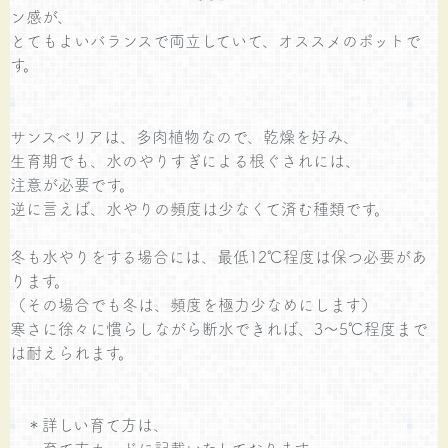
ン感が、
とてもよいバランスで両立していて、オススメのポットで
す。
サンスベリアは、多肉植物なので、乾燥を好み、
生育期でも、水のやりすぎによる根ぐされには、
注意が必要です。
逆に言えば、水やりの頻度は少なくて済む種類です。
冬も水やりをする場合には、最低12℃程度は保つ必要があ
ります。
（その場合でも冬は、頻度を極力少なめにします）
寒さに徐々に慣らしながら断水できれば、3～5℃程度まで
は耐えられます。
＊詳しい育て方は、
育て方カードに記載いたしております。