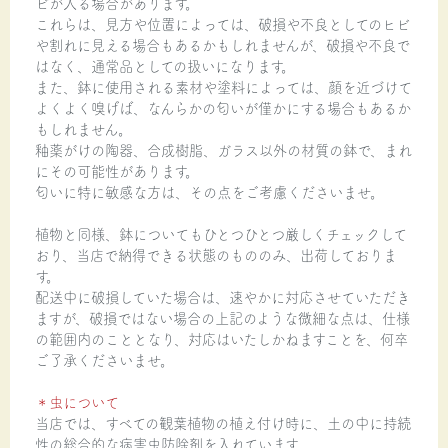
ビが入る場合があります。
これらは、見方や位置によっては、破損や不良としてのヒビ
や割れに見える場合もあるかもしれませんが、破損や不良で
はなく、通常品としての扱いになります。
また、鉢に使用される素材や塗料によっては、顔を近づけて
よくよく嗅げば、なんらかの匂いが僅かにする場合もあるか
もしれません。
釉薬がけの陶器、合成樹脂、ガラス以外の材質の鉢で、まれ
にその可能性があります。
匂いに特に敏感な方は、その点をご考慮くださいませ。
植物と同様、鉢についてもひとつひとつ厳しくチェックして
おり、当店で納得できる状態のもののみ、出荷しておりま
す。
配送中に破損していた場合は、速やかに対応させていただき
ますが、破損ではない場合の上記のような微細な点は、仕様
の範囲内のこととなり、対応はいたしかねますことを、何卒
ご了承くださいませ。
＊虫について
当店では、すべての観葉植物の植え付け時に、土の中に持続
性の総合的な病害虫防除剤を入れています。