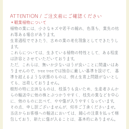
ATTENTION / ご注文前にご確認ください
＊観葉植物について
植物の葉には、小さなキズや若干の縮れ、色落ち、葉先の枯
れ等ある場合があります。
生育過程でできたり、古めの葉の老化現象としてできたりし
ます。
これらについては、生きている植物の特性として、ある程度
は許容とさせていただいております。
ただ、これらは、無いか少ないほうが良いことに間違いはあ
りませんので、tree treeでは独自に厳しい基準を設けて、 基
準を超えるような状態のものは、例え生育上問題がないとし
ても、出荷しておりません。
樹形の特に立派なものは、枝張りも良いため、生産者さんか
らの輸送中に他の株とぶつかりやすく、枝先の葉などを中心
に、他のものに比べて、やや傷が入りやすくなっています。
その点、申し訳ございませんが、何卒ご了承くださいませ。
当店からお客様への輸送においては、細心の注意を払って梱
包しており、新たに傷が入ることは、基本的にありません。