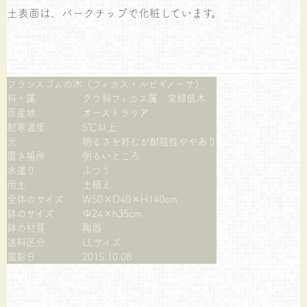
土表面は、バークチップで化粧しています。
フランスゴムの木（フィカス・ルビギノーサ）
科・属
クワ科フィカス属 常緑低木
原産地
オーストラリア
耐寒温度
5℃以上
光
明るさを好むが耐陰性ややあり
置き場所
明るいところ
水遣り
ふつう
用土
土植え
全体のサイズ
W50×D40×H140cm
鉢のサイズ
Φ24×h35cm
鉢の材質
陶器
送料区分
LLサイズ
撮影日
2015.10.08