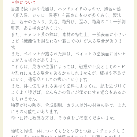
＊鉢について
当店で扱う鉢や花器は、ハンドメイドのものや、風合い感
（貫入系、シャビー系等）を高めたものが多くあり、製法
上、若干の色ムラ、気泡、釉飛び、歪み、釉薬のごく一部剥
離等、ある場合があります。
また、セメント系の鉢は、素材の特性上、一部表面に小さい
ヒビ（機能性を損なわない範囲での）が入る場合がありま
す。
また、ペイントが施された鉢は、ペイントの塗膜面に薄いヒ
ビが入る場合があります。
これらは、見方や位置によっては、破損や不良としてのヒビ
や割れに見える場合もあるかもしれませんが、破損や不良で
はなく、通常品としての扱いになります。
また、鉢に使用される素材や塗料によっては、顔を近づけて
よくよく嗅げば、なんらかの匂いが僅かにする場合もあるか
もしれません。
釉薬がけの陶器、合成樹脂、ガラス以外の材質の鉢で、まれ
にその可能性があります。
匂いに特に敏感な方は、その点をご考慮くださいませ。
植物と同様、鉢についてもひとつひとつ厳しくチェックして
おり、当店で納得できる状態のもののみ、出荷しておりま