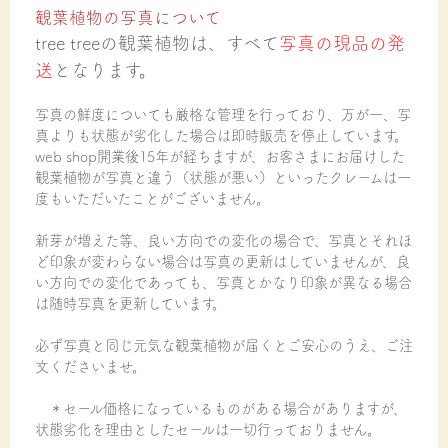
観葉植物の写真について
tree treeの観葉植物は、すべて
写真の現品の発
送
となります。
写真の鮮度についても厳格な管理を行っており、万が一、写
真よりも状態が劣化した場合は即時販売を停止しています。
web shop開業後15年が経ちますが、お客さまにお届けした
観葉植物が写真と違う（状態が悪い）といったクレームは一
度もいただいたことがございません。
新芽が増えた等、良い方向での変化の場合で、写真とそれほ
ど印象が変わらない場合は写真の更新はしていませんが、良
い方向での変化であっても、写真とかなり印象が異なる場合
は随時写真を更新しています。
必ず写真と同じ元気な観葉植物が届くとご安心のうえ、ご注
文くださいませ。
＊セール価格になっているものがある場合がありますが、
状態劣化を理由としたセールは一切行っておりません。