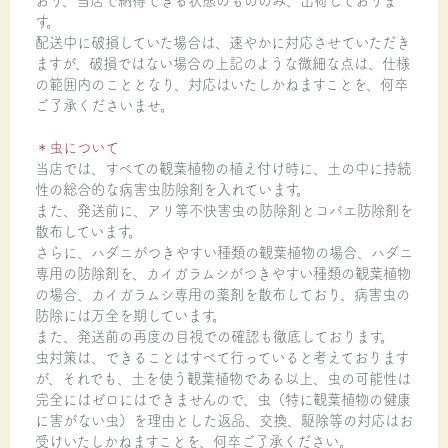
す。
配送中に破損していた場合は、速やかに対応させていただき
ますが、破損ではない場合の上記のような微細な点は、仕様
の範囲内のこととなり、対応はいたしかねますことを、何卒
ご了承くださいませ。
＊虫について
当店では、すべての観葉植物の植え付け時に、土の中に持続
性の総合的な病害虫防除剤を入れています。
また、発送前に、アリ等不快害虫の防除剤とコバエ防除剤を
散布しています。
さらに、ハダニがつきやすい種類の観葉植物の場合、ハダニ
専用の防除剤を、カイガラムシがつきやすい種類の観葉植物
の場合、カイガラムシ専用の薬剤を散布しており、病害虫の
防除には万全を期しています。
また、発送前の再度の目視での確認も徹底しております。
虫対策は、できることはすべて行っていると考えております
が、それでも、土を使う観葉植物である以上、虫の可能性は
完全にはゼロにはできませんので、虫（特に観葉植物の健康
に害がない虫）を理由とした返品、交換、駆除等の対応はお
受けいたしかねますことを、何卒ご了承ください。