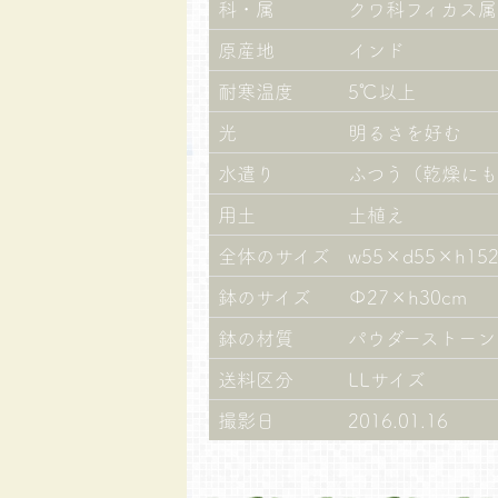
科・属
クワ科フィカス属
原産地
インド
耐寒温度
5℃以上
光
明るさを好む
水遣り
ふつう（乾燥に
用土
土植え
全体のサイズ
w55×d55×h15
鉢のサイズ
Φ27×h30cm
鉢の材質
パウダーストーン
送料区分
LLサイズ
撮影日
2016.01.16