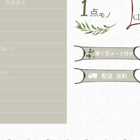
 常緑低木
も強い）
2cm