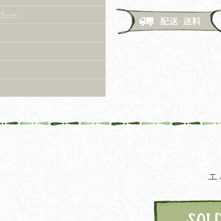
5cm
エ