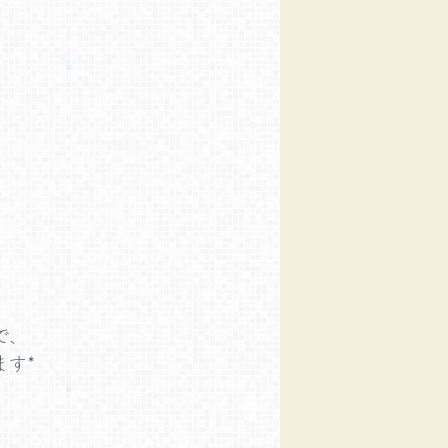
で、
す*