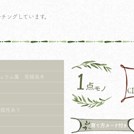
チングしています。
ュウム属 常緑高木
耐陰性あり