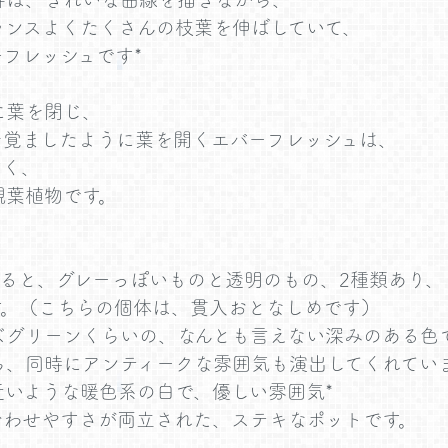
ランスよくたくさんの枝葉を伸ばしていて、
フレッシュです*
に葉を閉じ、
を覚ましたように葉を開くエバーフレッシュは、
すく、
観葉植物です。
ると、グレーっぽいものと透明のもの、2種類あり、
す。（こちらの個体は、貫入おとなしめです）
ズグリーンくらいの、なんとも言えない深みのある色
ら、同時にアンティークな雰囲気も演出してくれていま
いような暖色系の白で、優しい雰囲気*
合わせやすさが両立された、ステキなポットです。