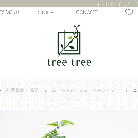
心を込めて作った、1
TS MENU
GUIDE
CONCEPT
>
観葉植物・種類
>
エバーフレッシュ アーカイブス
>
エ