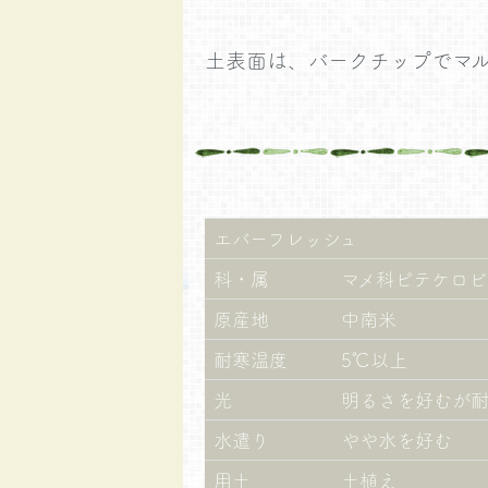
土表面は、バークチップでマル
エバーフレッシュ
科・属
マメ科ピテケロビ
原産地
中南米
耐寒温度
5℃以上
光
明るさを好むが
水遣り
やや水を好む
用土
土植え