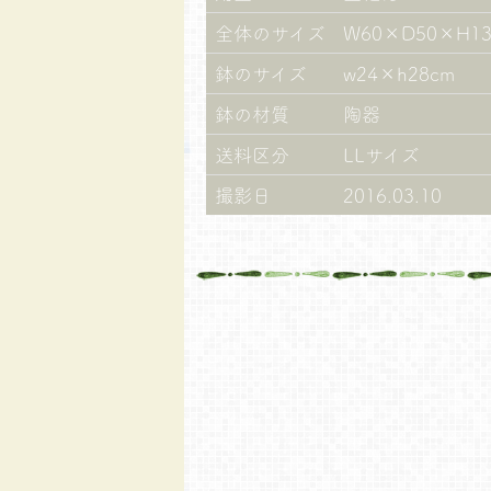
全体のサイズ
W60×D50×H13
鉢のサイズ
w24×h28cm
鉢の材質
陶器
送料区分
LLサイズ
撮影日
2016.03.10