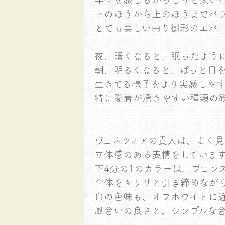
下のほうから上のほうまでバ
とても美しい曲り樹形のエバー
夜、暗くなると、眠ったよう
朝、明るくなると、ぱっと目
生きてる様子をより実感しや
特に愛着が湧きやすい種類の
ヴェネツィアの貫入は、よく見
立体感のある表情をしていま
下4分の1のカラーは、ブロン
全体をキリリと引き締めなが
白の色味も、オフホワイトに近
風合いの良さと、シンプルな