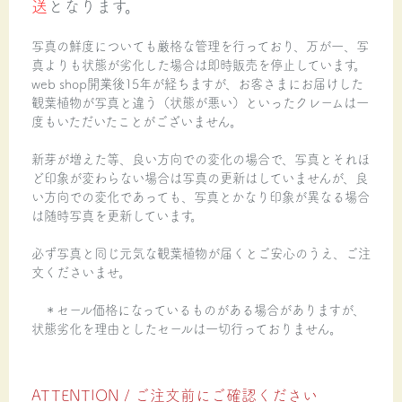
送
となります。
写真の鮮度についても厳格な管理を行っており、万が一、写
真よりも状態が劣化した場合は即時販売を停止しています。
web shop開業後15年が経ちますが、お客さまにお届けした
観葉植物が写真と違う（状態が悪い）といったクレームは一
度もいただいたことがございません。
新芽が増えた等、良い方向での変化の場合で、写真とそれほ
ど印象が変わらない場合は写真の更新はしていませんが、良
い方向での変化であっても、写真とかなり印象が異なる場合
は随時写真を更新しています。
必ず写真と同じ元気な観葉植物が届くとご安心のうえ、ご注
文くださいませ。
＊セール価格になっているものがある場合がありますが、
状態劣化を理由としたセールは一切行っておりません。
ATTENTION / ご注文前にご確認ください