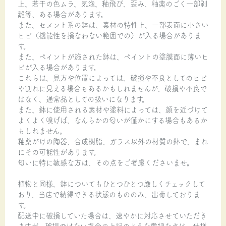
上、若干の色ムラ、気泡、釉飛び、歪み、釉薬のごく一部剥
離等、ある場合があります。
また、セメント系の鉢は、素材の特性上、一部表面に小さい
ヒビ（機能性を損なわない範囲での）が入る場合がありま
す。
また、ペイントが施された鉢は、ペイントの塗膜面に薄いヒ
ビが入る場合があります。
これらは、見方や位置によっては、破損や不良としてのヒビ
や割れに見える場合もあるかもしれませんが、破損や不良で
はなく、通常品としての扱いになります。
また、鉢に使用される素材や塗料によっては、顔を近づけて
よくよく嗅げば、なんらかの匂いが僅かにする場合もあるか
もしれません。
釉薬がけの陶器、合成樹脂、ガラス以外の材質の鉢で、まれ
にその可能性があります。
匂いに特に敏感な方は、その点をご考慮くださいませ。
植物と同様、鉢についてもひとつひとつ厳しくチェックして
おり、当店で納得できる状態のもののみ、出荷しておりま
す。
配送中に破損していた場合は、速やかに対応させていただき
ますが、破損ではない場合の上記のような微細な点は、仕様