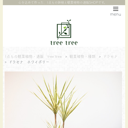
心を込めて作った、1点もの鉢植え観葉植物の通販SHOPです。
menu
1点もの観葉植物・通販 tree tree
>
観葉植物・種類
>
ドラセナ
>
ドラセナ ホワイボリー