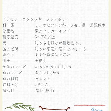
ドラセナ・コンシンネ・ホワイボリー
科・属
リュウゼツラン科ドラセナ属 常緑低木
原産地
東アフリカ～インド
耐寒温度
5～7℃以上
光
明るさを好むが耐陰性あり
置き場所
明るい窓辺～暗くないところ
水やり
やや乾燥気味を好む
用土
土植え
全体のサイズ
w45×d45×h110cm
鉢のサイズ
Φ21×h29cm
鉢の材質
セメント
送料区分
Lサイズ
撮影日
2013.09.19