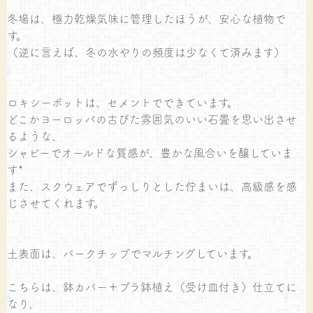
冬場は、極力乾燥気味に管理したほうが、安心な植物で
す。
（逆に言えば、冬の水やりの頻度は少なくて済みます）
ロキシーポットは、セメントでできています。
どこかヨーロッパの古びた雰囲気のいい石畳を思い出させ
るような、
シャビーでオールドな質感が、豊かな風合いを醸していま
す*
また、スクウェアでずっしりとした佇まいは、高級感を感
じさせてくれます。
土表面は、バークチップでマルチングしています。
こちらは、鉢カバー＋プラ鉢植え（受け皿付き）仕立てに
なり、