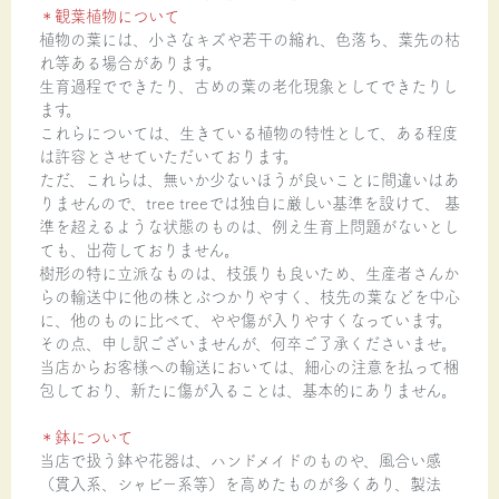
＊観葉植物について
植物の葉には、小さなキズや若干の縮れ、色落ち、葉先の枯
れ等ある場合があります。
生育過程でできたり、古めの葉の老化現象としてできたりし
ます。
これらについては、生きている植物の特性として、ある程度
は許容とさせていただいております。
ただ、これらは、無いか少ないほうが良いことに間違いはあ
りませんので、tree treeでは独自に厳しい基準を設けて、 基
準を超えるような状態のものは、例え生育上問題がないとし
ても、出荷しておりません。
樹形の特に立派なものは、枝張りも良いため、生産者さんか
らの輸送中に他の株とぶつかりやすく、枝先の葉などを中心
に、他のものに比べて、やや傷が入りやすくなっています。
その点、申し訳ございませんが、何卒ご了承くださいませ。
当店からお客様への輸送においては、細心の注意を払って梱
包しており、新たに傷が入ることは、基本的にありません。
＊鉢について
当店で扱う鉢や花器は、ハンドメイドのものや、風合い感
（貫入系、シャビー系等）を高めたものが多くあり、製法