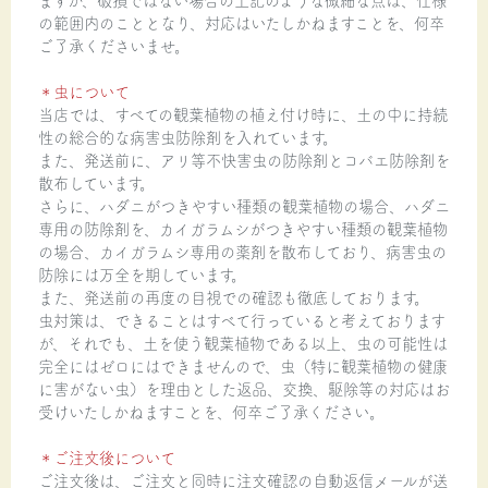
の範囲内のこととなり、対応はいたしかねますことを、何卒
ご了承くださいませ。
＊虫について
当店では、すべての観葉植物の植え付け時に、土の中に持続
性の総合的な病害虫防除剤を入れています。
また、発送前に、アリ等不快害虫の防除剤とコバエ防除剤を
散布しています。
さらに、ハダニがつきやすい種類の観葉植物の場合、ハダニ
専用の防除剤を、カイガラムシがつきやすい種類の観葉植物
の場合、カイガラムシ専用の薬剤を散布しており、病害虫の
防除には万全を期しています。
また、発送前の再度の目視での確認も徹底しております。
虫対策は、できることはすべて行っていると考えております
が、それでも、土を使う観葉植物である以上、虫の可能性は
完全にはゼロにはできませんので、虫（特に観葉植物の健康
に害がない虫）を理由とした返品、交換、駆除等の対応はお
受けいたしかねますことを、何卒ご了承ください。
＊ご注文後について
ご注文後は、ご注文と同時に注文確認の自動返信メールが送